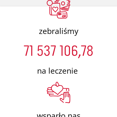
zebraliśmy
71 537 106,78
na leczenie
wsparło nas