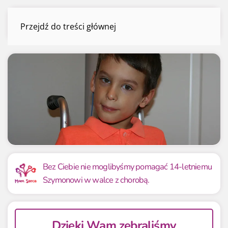
Szymon Durman
Przejdź do treści głównej
Menu
Mamy już
Potrzebujemy
2 900.00 zł
2 900 zł
Bez Ciebie nie moglibyśmy pomagać 14-letniemu
Szymonowi w walce z chorobą.
100.00%
100.00%
Dzięki Wam zebraliśmy