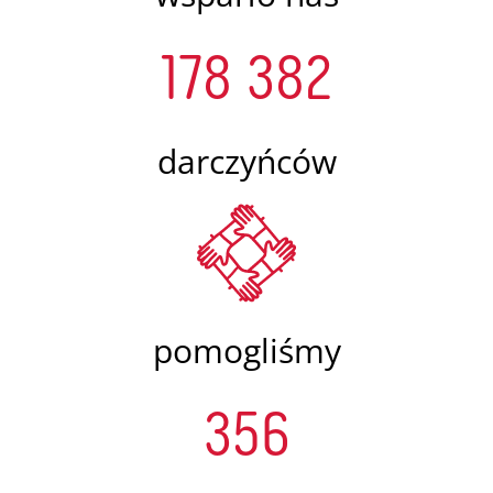
178 382
darczyńców
pomogliśmy
356