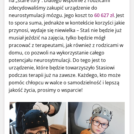
na „stare tory”. Dlatego wspólnie z rodzicami
zdecydowaliśmy zakupić urządzenie do
neurostymulacji mózgu. Jego koszt to
60 627 zł
. Jest
to spora suma, jednakże w kontekście korzyści jakie
przynosi, wydaje się niewielka
–
Staś nie będzie już
musiał jeździć na zajęcia, tylko będzie mógł
pracować z terapeutami, jak również z rodzicami w
domu, co pozwoli na wykorzystanie całego
potencjału neurosytmulacji. Do tego jest to
urządzenie, które będzie towarzyszyło Stasiowi
podczas terapii już na zawsze. Każdego, kto może
pomóc chłopcu w walce o samodzielność i lepszą
jakość życia, prosimy o wsparcie!