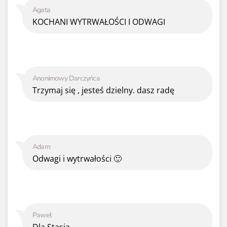
Agata
KOCHANI WYTRWAŁOŚCI I ODWAGI
Anonimowy Darczyńca
Trzymaj się , jesteś dzielny. dasz radę
Adam
Odwagi i wytrwałości 🙂
Paweł
Dla Stasia