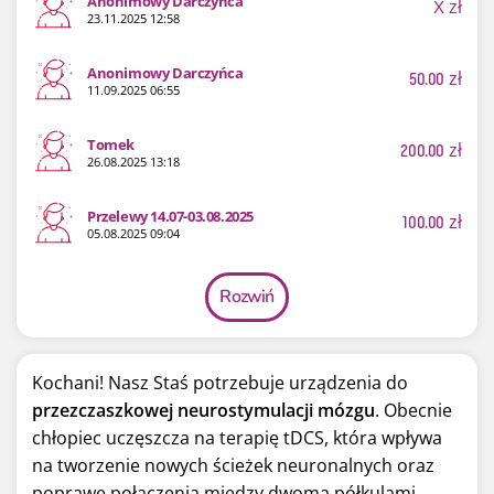
Anonimowy Darczyńca
X
zł
23.11.2025 12:58
Anonimowy Darczyńca
50.00
zł
11.09.2025 06:55
Tomek
200.00
zł
26.08.2025 13:18
Przelewy 14.07-03.08.2025
100.00
zł
05.08.2025 09:04
Rozwiń
Kochani! Nasz Staś potrzebuje urządzenia do
przezczaszkowej neurostymulacji mózgu
. Obecnie
chłopiec uczęszcza na terapię tDCS, która wpływa
na tworzenie nowych ścieżek neuronalnych oraz
poprawę połączenia między dwoma półkulami