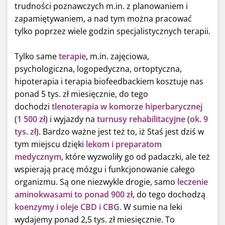
trudności poznawczych m.in. z planowaniem i
zapamiętywaniem, a nad tym można pracować
tylko poprzez wiele godzin specjalistycznych terapii.
Tylko same
terapie
, m.in. zajęciowa,
psychologiczna, logopedyczna, ortoptyczna,
hipoterapia i terapia biofeedbackiem kosztuje nas
ponad 5 tys. zł miesięcznie, do tego
dochodzi
tlenoterapia w komorze hiperbarycznej
(
1 500 zł
) i wyjazdy na
turnusy rehabilitacyjne
(
ok. 9
tys. zł
).
Bardzo ważne jest też to, iż Staś jest dziś w
tym miejscu dzięki
lekom i preparatom
medycznym
, które wyzwoliły go od padaczki, ale też
wspierają pracę mózgu i funkcjonowanie całego
organizmu. Są one niezwykle drogie, samo
leczenie
aminokwasam
i to ponad 900 zł
, do tego dochodzą
koenzymy i oleje CBD i CBG
. W sumie na leki
wydajemy ponad 2,5 tys. zł miesięcznie. To