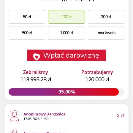
50
zł
100
zł
200
zł
500
zł
1 000
zł
Inna kwota
Wpłać darowiznę
Zebraliśmy
Potrzebujemy
113 995.28 zł
120 000 zł
95.00%
95.00%
Anonimowy Darczyńca
X
zł
17.05.2026 21:39