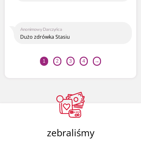
Anonimowy Darczyńca
Dużo zdrówka Stasiu
1
2
3
4
→
zebraliśmy