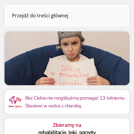
Staś Kaupas
Przejdź do treści głównej
Menu
Mamy już
Potrzebujemy
113 995.28 zł
120 000 zł
Bez Ciebie nie moglibyśmy pomagać 13-letniemu
Stasiowi w walce z chorobą.
95.00%
95.00%
Zbieramy na
rehabilitację, leki, sprzęty