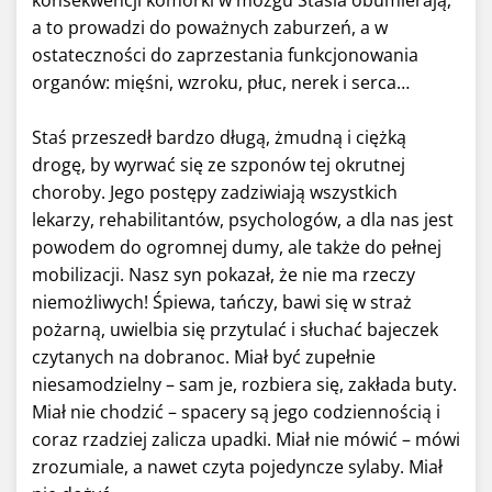
konsekwencji komórki w mózgu Stasia obumierają,
a to prowadzi do poważnych zaburzeń, a w
ostateczności do zaprzestania funkcjonowania
organów: mięśni, wzroku, płuc, nerek i serca…
Staś przeszedł bardzo długą, żmudną i ciężką
drogę, by wyrwać się ze szponów tej okrutnej
choroby. Jego postępy zadziwiają wszystkich
lekarzy, rehabilitantów, psychologów, a dla nas jest
powodem do ogromnej dumy, ale także do pełnej
mobilizacji. Nasz syn pokazał, że nie ma rzeczy
niemożliwych! Śpiewa, tańczy, bawi się w straż
pożarną, uwielbia się przytulać i słuchać bajeczek
czytanych na dobranoc. Miał być zupełnie
niesamodzielny – sam je, rozbiera się, zakłada buty.
Miał nie chodzić – spacery są jego codziennością i
coraz rzadziej zalicza upadki. Miał nie mówić – mówi
zrozumiale, a nawet czyta pojedyncze sylaby. Miał