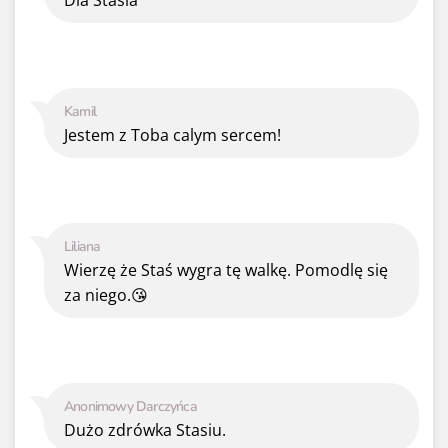
Kamil
Jestem z Toba calym sercem!
Liliana
Wierzę że Staś wygra tę walkę. Pomodlę się
za niego.😘
Anonimowy Darczyńca
Dużo zdrówka Stasiu.