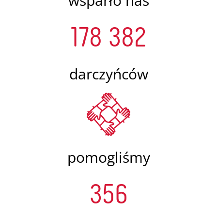
wsparło nas
178 382
darczyńców
pomogliśmy
356