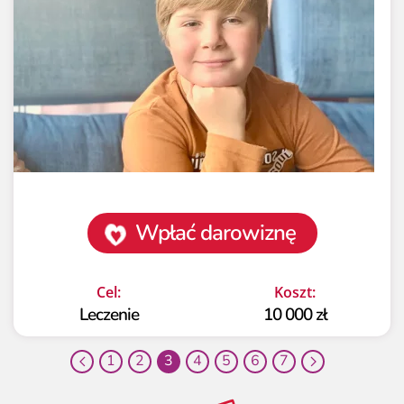
Wpłać darowiznę
Cel:
Koszt:
Leczenie
10 000 zł
1
2
3
4
5
6
7