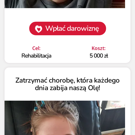
Wpłać darowiznę
Cel:
Koszt:
Rehabilitacja
5 000 zł
Zatrzymać chorobę, która każdego
dnia zabija naszą Olę!