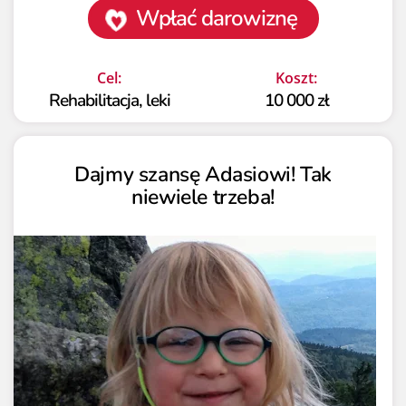
Wpłać darowiznę
Cel:
Koszt:
Rehabilitacja, leki
10 000 zł
Dajmy szansę Adasiowi! Tak
niewiele trzeba!