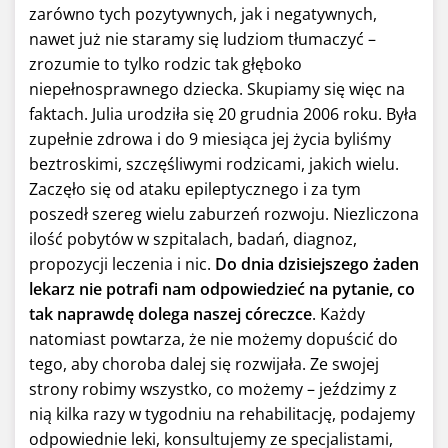
zarówno tych pozytywnych, jak i negatywnych,
nawet już nie staramy się ludziom tłumaczyć –
zrozumie to tylko rodzic tak głęboko
niepełnosprawnego dziecka. Skupiamy się więc na
faktach. Julia urodziła się 20 grudnia 2006 roku. Była
zupełnie zdrowa i do 9 miesiąca jej życia byliśmy
beztroskimi, szczęśliwymi rodzicami, jakich wielu.
Zaczęło się od ataku epileptycznego i za tym
poszedł szereg wielu zaburzeń rozwoju. Niezliczona
ilość pobytów w szpitalach, badań, diagnoz,
propozycji leczenia i nic.
Do dnia dzisiejszego żaden
lekarz nie potrafi nam odpowiedzieć na pytanie, co
tak naprawdę dolega naszej córeczce
. Każdy
natomiast powtarza, że nie możemy dopuścić do
tego, aby choroba dalej się rozwijała. Ze swojej
strony robimy wszystko, co możemy – jeździmy z
nią kilka razy w tygodniu na rehabilitację, podajemy
odpowiednie leki, konsultujemy ze specjalistami,