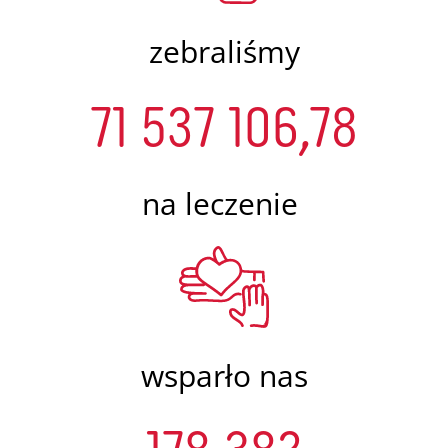
zebraliśmy
71 537 106,78
na leczenie
wsparło nas
178 382