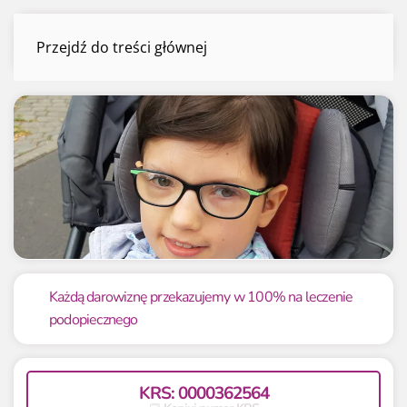
Julia Jurkowska
Przejdź do treści głównej
Menu
Mamy już
Potrzebujemy
500 zł
50 000 zł
Każdą darowiznę przekazujemy w 100% na leczenie
podopiecznego
1.00%
1.00%
KRS: 0000362564