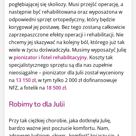
pogłębiającej się skoliozy. Musi przejść operację, a
następnie być rehabilitowana oraz wyposażona w
odpowiedni sprzęt ortopedyczny, który będzie
korygował jej postawę. Bez tego zostaną całkowicie
zaprzepaszczone efekty operacji i rehabilitacji. Nie
chcemy jej skazywać na kolejny ból, którego już tak
wiele w życiu doświadczyła. Musimy wyposażyć Julię
w
pionizator
i
fotel rehabilitacyjny
. Koszty tak
specjalistycznego sprzętu są dla nas zupełnie
nieosiągalne – pionizator dla Julii został wyceniony
na
13 150 zł
, w tym tylko 2 000 zł dofinansowuje
NFZ, a fotelik na
18 500 zł
.
Robimy to dla Julii
Przy tak ciężkiej chorobie, jaka dotknęła Julię,
bardzo ważne jest poczucie komfortu. Nam,
zdrowym ludziom, słowo „komfort” kojarzy się z