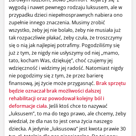
wygodą i nawet pewnego rodzaju luksusem, ale w
przypadku dzieci niepełnosprawnych nabiera ono
zupełnie innego znaczenia. Musimy zrobić
wszystko, żeby jej nie bolało, żeby nie musiała już
tak rozpaczliwie płakać, żeby czuła, że troszczymy
się o nią jak najlepiej potrafimy. Pogodziliśmy się
już z tym, że nigdy nie usłyszymy od niej „mamo,
tato, kocham Was, dziękuję”, choć czujemy jej
wdzięczność i widzimy jej radość. Natomiast nigdy
nie pogodzimy się z tym, że przez barierę
finansową, jej życie może przygasnąć.
Brak sprzętu
będzie oznaczał brak możliwości dalszej
rehabilitacji oraz powodował kolejny ból i
deformacje ciała
. Jeśli ktoś chce to nazywać
„luksusem”, to ma do tego prawo, ale chcemy, żeby
wiedział, że dla nas to jest cena życia naszego
dziecka. A jedynie „luksusowa” jest kwota prawie 30