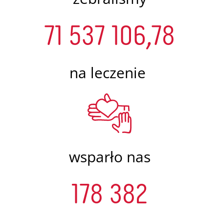
71 537 106,78
na leczenie
wsparło nas
178 382