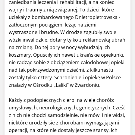
zaniedbania leczenia i rehabilitacji, a na koniec
wojny i traumy z nią związanej. To dzieci, które
uciekały z bombardowanego Dnietropietrowska -
zatłoczonym pociągiem, leżąc na ziemi,
wystraszone i brudne. W drodze zagubiły swoje
wózki inwalidzkie, dotarły tylko z reklamówką ubrań
na zmianę. Do tej pory w nocy wybudzają ich
koszmary. Opuściły ich nawet ukraińskie opiekunki,
nie radząc sobie z obciążeniem całodobowej opieki
nad tak pokrzywdzonymi dziećmi, z kilkunastu
zostały tylko cztery. Schronienie i opiekę w Polsce
znalazły w Ośrodku „Laliki” w Zwardoniu.
Każdy z podopiecznych cierpi na wiele chorób:
umysłowych, neurologicznych, genetycznych. Część
z nich nie chodzi samodzielnie, nie mówi i nie widzi,
niektóre urodziły się z chorobami wymagającymi
operacji, na które nie dostały jeszcze szansy. Ich