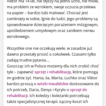
Viktor ma 14 lat, nie słyszy na jedno ucho, nie mówi,
ma problem ze wzrokiem, swoje uczucia przelewa
na papier – bardzo lubi malować. Chociaż jest
zamknięty w sobie, lgnie do ludzi. Jego problemy są
spowodowane dziecięcym porażeniem mózgowym,
upośledzeniem umysłowym oraz zanikiem nerwu
wzrokowego.
Wszystkie one nie oczekują wiele, w zasadzie już
dawno przestały prosić o cokolwiek. Czasami tylko
zadają trudne pytania….
Goszcząc ich w Polsce możemy dla nich zrobić choć
tyle – zapewnić
sprzęt
i
rehabilitację
, które pomogą
im godnie żyć. Hania, Iia, Mariia, Luchko oraz Viktor
bardzo proszą o
wózki inwalidzkie
dostosowane do
ich potrzeb, Daria, Denys i Kyrylo o
sprzęt do
rehabilitacji
. Ich koledzy i koleżanki potrzebują
także specjalistycznej terapii. Łączny koszt ich