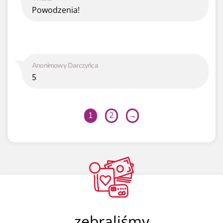
Powodzenia!
Anonimowy Darczyńca
5
1
2
→
zebraliśmy