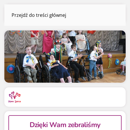
Sieroty z Ukrainy
Przejdź do treści głównej
Menu
Mamy już
Potrzebujemy
94 990.00 zł
100 000 zł
94.99%
94.99%
Dzięki Wam zebraliśmy