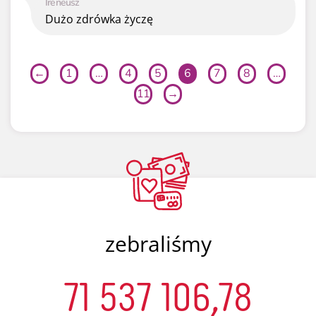
Ireneusz
Dużo zdrówka życzę
←
1
…
4
5
6
7
8
…
11
→
zebraliśmy
71 537 106,78