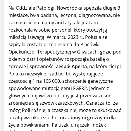
Na Oddziale Patologii Noworodka spędziła długie 3
miesiące, była badana, leczona, diagnozowana, nie
zaznała ciepła mamy ani taty, ale już tam
rozkochała w sobie personel, który otoczył ją
miłością i uwagą. W marcu 2023 r., Polusia ze
szpitala została przeniesiona do Placówki
Opiekuńczo -Terapeutycznej w Gliwicach, gdzie pod
okiem sióstr i opiekunów rozpoczęła batalię o
zdrowie i sprawność.
Zespół Aperta
, na który cierpi
Pola to niezwykle rzadkie, bo występujące z
częstością 1 na 165 000, schorzenie genetyczne
spowodowane mutacją genu FGFR2. Jednym z
głównych objawów choroby jest przedwczesne
zrośnięcie się szwów czaszkowych. Oznacza to, że
mózg Poli rośnie, a czaszka nie, może to skutkować
utratą wzroku i słuchu, oraz innymi groźnymi dla
życia powikłaniami. Paluszki u rączek i nóżek