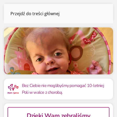
Pola Brol
Przejdź do treści głównej
Menu
Mamy już
Potrzebujemy
97 509.44 zł
100 000 zł
Bez Ciebie nie moglibyśmy pomagać 10-letniej
Poli w walce z chorobą.
97.51%
97.51%
Dzięki Wam zebraliśmy