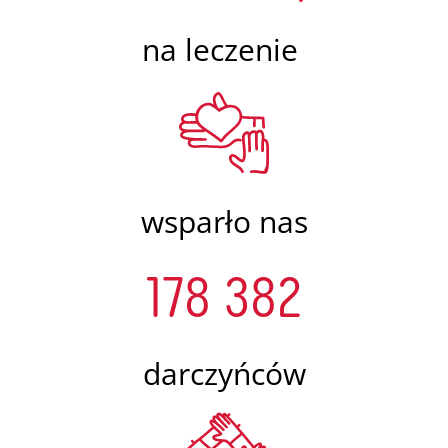
na leczenie
wsparło nas
178 382
darczyńców