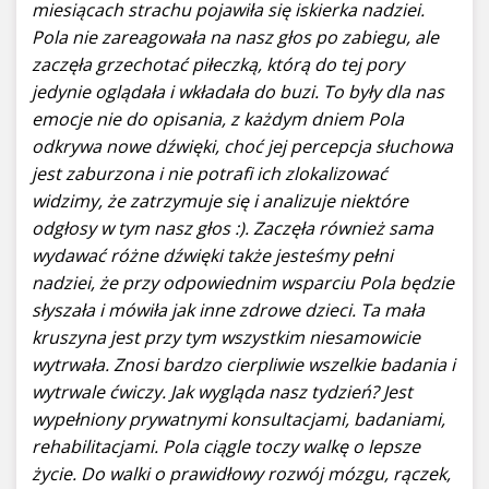
miesiącach strachu pojawiła się iskierka nadziei.
Pola nie zareagowała na nasz głos po zabiegu, ale
zaczęła grzechotać piłeczką, którą do tej pory
jedynie oglądała i wkładała do buzi. To były dla nas
emocje nie do opisania, z każdym dniem Pola
odkrywa nowe dźwięki, choć jej percepcja słuchowa
jest zaburzona i nie potrafi ich zlokalizować
widzimy, że zatrzymuje się i analizuje niektóre
odgłosy w tym nasz głos :). Zaczęła również sama
wydawać różne dźwięki także jesteśmy pełni
nadziei, że przy odpowiednim wsparciu Pola będzie
słyszała i mówiła jak inne zdrowe dzieci. Ta mała
kruszyna jest przy tym wszystkim niesamowicie
wytrwała. Znosi bardzo cierpliwie wszelkie badania i
wytrwale ćwiczy. Jak wygląda nasz tydzień? Jest
wypełniony prywatnymi konsultacjami, badaniami,
rehabilitacjami. Pola ciągle toczy walkę o lepsze
życie. Do walki o prawidłowy rozwój mózgu, rączek,