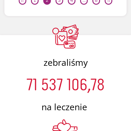
←
1
2
3
4
…
8
→
zebraliśmy
71 537 106,78
na leczenie