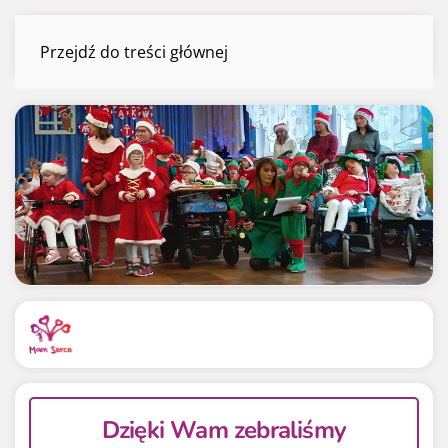
ZLO Piszkowice
Przejdź do treści głównej
Menu
Mamy już
Potrzebujemy
46 962.85 zł
100 000 zł
46.96%
46.96%
Dzięki Wam zebraliśmy