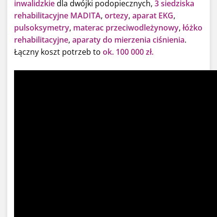
inwalidzkie
dla dwójki podopiecznych,
3 siedziska
rehabilitacyjne MADITA
,
ortezy
,
aparat EKG
,
pulsoksymetry
,
materac przeciwodleżynowy
,
łóżko
rehabilitacyjne
,
aparaty do mierzenia ciśnienia
.
Łączny koszt potrzeb to
ok. 100 000 zł.