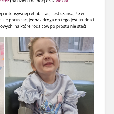
ortez
(na dzień i na noc) oraz
wózka
 i intensywnej rehabilitacji jest szansa, że w
 się poruszać, jednak droga do tego jest trudna i
wych, na które rodziców po prostu nie stać!