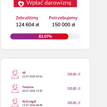
Wpłać darowiznę
Zebraliśmy
Potrzebujemy
124 604 zł
150 000 zł
83.07%
83.07%
VS
100.00
zł
23.07.2026 09:54
Tatiana
100.00
zł
20.07.2026 13:30
ALG Legal
100.00
zł
13.07.2026 08:48