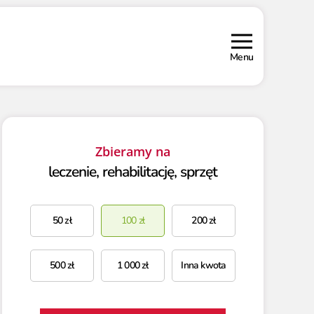
Menu
Zbieramy na
leczenie, rehabilitację, sprzęt
50
zł
100
zł
200
zł
500
zł
1 000
zł
Inna kwota