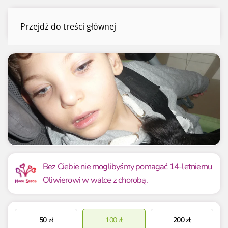
Oliwier Bożek
Przejdź do treści głównej
Menu
Mamy już
Potrzebujemy
0 zł
2 000 zł
Bez Ciebie nie moglibyśmy pomagać 14-letniemu
Oliwierowi w walce z chorobą.
0.00%
0.00%
50
zł
100
zł
200
zł