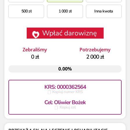
500
zł
1 000
zł
Inna kwota
Wpłać darowiznę
Zebraliśmy
Potrzebujemy
0 zł
2 000 zł
0.00%
0.00%
KRS: 0000362564
Kopiuj numer KRS
Cel: Oliwier Bożek
Kopiuj cel