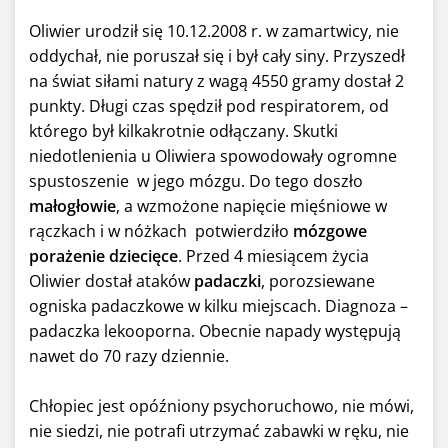
Oliwier urodził się 10.12.2008 r. w zamartwicy, nie
oddychał, nie poruszał się i był cały siny. Przyszedł
na świat siłami natury z wagą 4550 gramy dostał 2
punkty. Długi czas spędził pod respiratorem, od
którego był kilkakrotnie odłączany. Skutki
niedotlenienia u Oliwiera spowodowały ogromne
spustoszenie w jego mózgu. Do tego doszło
małogłowie
, a wzmożone napięcie mięśniowe w
rączkach i w nóżkach potwierdziło
mózgowe
porażenie dziecięce
. Przed 4 miesiącem życia
Oliwier dostał ataków
padaczki
, porozsiewane
ogniska padaczkowe w kilku miejscach. Diagnoza –
padaczka lekooporna. Obecnie napady występują
nawet do 70 razy dziennie.
Chłopiec jest opóźniony psychoruchowo, nie mówi,
nie siedzi, nie potrafi utrzymać zabawki w ręku, nie