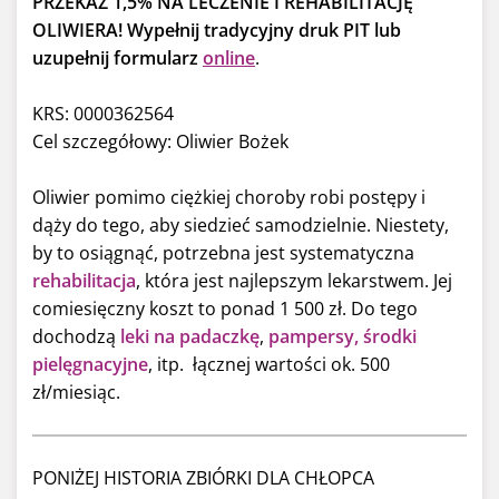
PRZEKAŻ 1,5% NA LECZENIE I REHABILITACJĘ
OLIWIERA!
Wypełnij tradycyjny druk PIT lub
uzupełnij
formularz
online
.
KRS: 0000362564
Cel szczegółowy: Oliwier Bożek
Oliwier pomimo ciężkiej choroby robi postępy i
dąży do tego, aby siedzieć samodzielnie. Niestety,
by to osiągnąć, potrzebna jest systematyczna
rehabilitacja
, która jest najlepszym lekarstwem. Jej
comiesięczny koszt to ponad 1 500 zł. Do tego
dochodzą
leki na padaczkę
,
pampersy,
środki
pielęgnacyjne
, itp. łącznej wartości ok. 500
zł/miesiąc.
PONIŻEJ HISTORIA ZBIÓRKI DLA CHŁOPCA