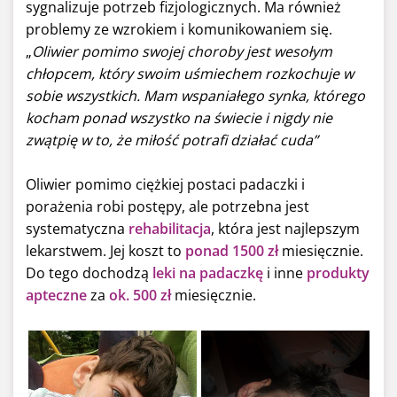
sygnalizuje potrzeb fizjologicznych. Ma również
problemy ze wzrokiem i komunikowaniem się.
„
Oliwier pomimo swojej choroby jest wesołym
chłopcem, który swoim uśmiechem rozkochuje w
sobie wszystkich. Mam wspaniałego synka, którego
kocham ponad wszystko na świecie i nigdy nie
zwątpię w to, że miłość potrafi działać cud
a”
Oliwier pomimo ciężkiej postaci padaczki i
porażenia robi postępy, ale potrzebna jest
systematyczna
rehabilitacja
, która jest najlepszym
lekarstwem. Jej koszt to
ponad 1500 zł
miesięcznie.
Do tego dochodzą
leki na padaczkę
i inne
produkty
apteczne
za
ok. 500 zł
miesięcznie.