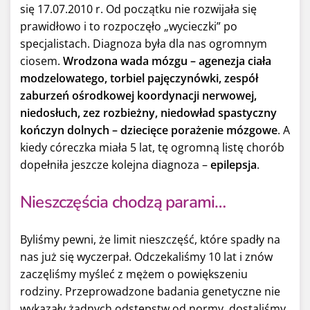
się 17.07.2010 r. Od początku nie rozwijała się
prawidłowo i to rozpoczęło „wycieczki” po
specjalistach. Diagnoza była dla nas ogromnym
ciosem.
Wrodzona wada mózgu – agenezja ciała
modzelowatego, torbiel pajęczynówki, zespół
zaburzeń ośrodkowej koordynacji nerwowej,
niedosłuch, zez rozbieżny, niedowład spastyczny
kończyn dolnych
– dziecięce porażenie mózgowe
. A
kiedy córeczka miała 5 lat, tę ogromną listę chorób
dopełniła jeszcze kolejna diagnoza –
epilepsja
.
Nieszczęścia chodzą parami…
Byliśmy pewni, że limit nieszczęść, które spadły na
nas już się wyczerpał. Odczekaliśmy 10 lat i znów
zaczęliśmy myśleć z mężem o powiększeniu
rodziny. Przeprowadzone badania genetyczne nie
wykazały żadnych odstępstw od normy, dostaliśmy