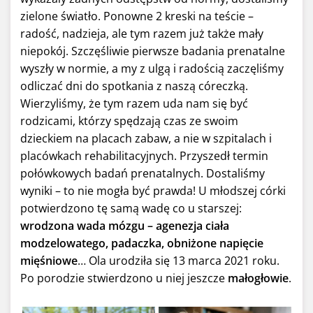
zielone światło. Ponowne 2 kreski na teście –
radość, nadzieja, ale tym razem już także mały
niepokój. Szczęśliwie pierwsze badania prenatalne
wyszły w normie, a my z ulgą i radością zaczęliśmy
odliczać dni do spotkania z naszą córeczką.
Wierzyliśmy, że tym razem uda nam się być
rodzicami, którzy spędzają czas ze swoim
dzieckiem na placach zabaw, a nie w szpitalach i
placówkach rehabilitacyjnych. Przyszedł termin
połówkowych badań prenatalnych. Dostaliśmy
wyniki – to nie mogła być prawda! U młodszej córki
potwierdzono tę samą wadę co u starszej:
wrodzona wada mózgu – agenezja ciała
modzelowatego, padaczka, obniżone napięcie
mięśniowe
… Ola urodziła się 13 marca 2021 roku.
Po porodzie stwierdzono u niej jeszcze
małogłowie
.