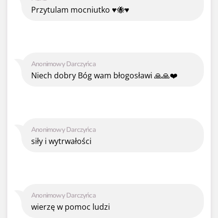
Przytulam mocniutko ♥️🐝♥️
Anonimowy Darczyńca
Niech dobry Bóg wam błogosławi 🙏🙏❤️
Anonimowy Darczyńca
siły i wytrwałości
Anonimowy Darczyńca
wierzę w pomoc ludzi