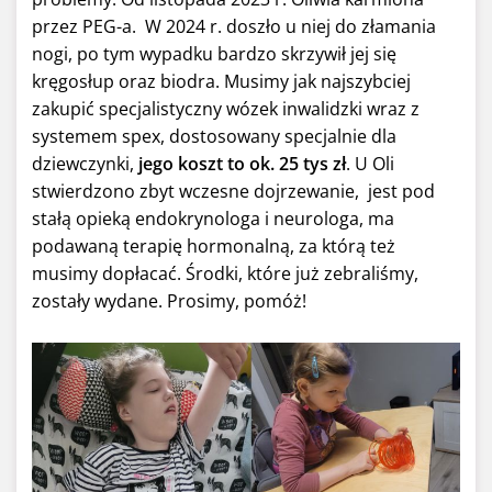
przez PEG-a. W 2024 r. doszło u niej do złamania
nogi, po tym wypadku bardzo skrzywił jej się
kręgosłup oraz biodra. Musimy jak najszybciej
zakupić specjalistyczny wózek inwalidzki wraz z
systemem spex, dostosowany specjalnie dla
dziewczynki,
jego koszt to ok. 25 tys zł
. U Oli
stwierdzono zbyt wczesne dojrzewanie, jest pod
stałą opieką endokrynologa i neurologa, ma
podawaną terapię hormonalną, za którą też
musimy dopłacać. Środki, które już zebraliśmy,
zostały wydane. Prosimy, pomóż!