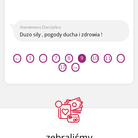
Anonimowy Darczyńca
Duzo sily , pogody ducha i zdrowia !
←
1
…
7
8
9
10
11
…
17
→
zebraliśmy