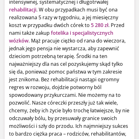
intensywnej, systematycznej i długotrwałej
rehabilitacji
. W obu przypadkach musi być ona
realizowana 5 razy w tygodniu, a jej miesięczny
koszt w przypadku dwóch córek to
5 280 zł
. Przed
nami także zakup
fotelika i specjalistycznych
wózków
. Mąż pracuje ciężko od rana do wieczora,
jednak jego pensja nie wystarcza, aby zapewnić
dzieciom potrzebną terapię. Środki na ten
najważniejszy dla nas cel pozyskujemy skąd tylko
się da, ponieważ pomoc państwa w tym zakresie
jest znikoma. Bez rehabilitacji nastąpi ogromny
regres w rozwoju, dojdzie potworny ból
spowodowany przykurczami. Nie możemy na to
pozwolić. Nasze córeczki przeszły już tak wiele,
chcemy, żeby ich życie było trochę łatwiejsze, by nie
odczuwały bólu, by przesuwały granice swoich
możliwości i szły do przodu. Ich najmniejszy sukces
to bardzo ciężka praca – rodziców, rehabilitantów,