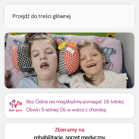
Oliwia i Ola Orda
Przejdź do treści głównej
Menu
Mamy już
Potrzebujemy
108 639.54 zł
100 000 zł
Bez Ciebie nie moglibyśmy pomagać 16-letniej
Oliwii i 5-letniej Oli w walce z chorobą.
108.64%
108.64%
Zbieramy na
rehabilitację, sprzęt medyczny