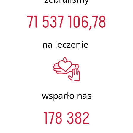
71 537 106,78
na leczenie
wsparło nas
178 382