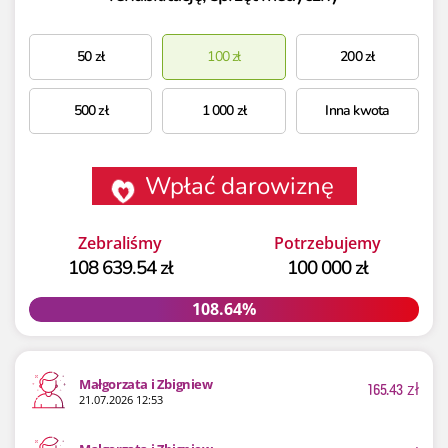
50
zł
100
zł
200
zł
500
zł
1 000
zł
Inna kwota
Wpłać darowiznę
Zebraliśmy
Potrzebujemy
108 639.54 zł
100 000 zł
108.64%
108.64%
Małgorzata i Zbigniew
165.43
zł
21.07.2026 12:53