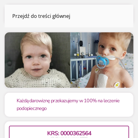
Olek Filipowski
Przejdź do treści głównej
Menu
Mamy już
Potrzebujemy
4 380 035.56 zł
15 000 zł
Każdą darowiznę przekazujemy w 100% na leczenie
podopiecznego
29200.24%
29200.24%
KRS: 0000362564