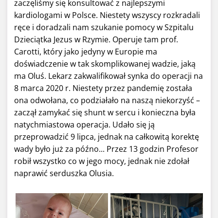
zaczęliśmy się konsultować z najlepszymi
kardiologami w Polsce. Niestety wszyscy rozkradali
ręce i doradzali nam szukanie pomocy w Szpitalu
Dzieciątka Jezus w Rzymie. Operuje tam prof.
Carotti, który jako jedyny w Europie ma
doświadczenie w tak skomplikowanej wadzie, jaką
ma Oluś. Lekarz zakwalifikował synka do operacji na
8 marca 2020 r. Niestety przez pandemię została
ona odwołana, co podziałało na naszą niekorzyść –
zaczął zamykać się shunt w sercu i konieczna była
natychmiastowa operacja. Udało się ją
przeprowadzić 9 lipca, jednak na całkowitą korektę
wady było już za późno... Przez 13 godzin Profesor
robił wszystko co w jego mocy, jednak nie zdołał
naprawić serduszka Olusia.