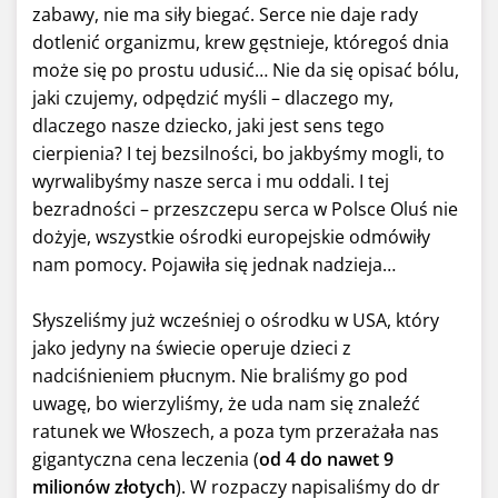
zabawy, nie ma siły biegać. Serce nie daje rady
dotlenić organizmu, krew gęstnieje, któregoś dnia
może się po prostu udusić… Nie da się opisać bólu,
jaki czujemy, odpędzić myśli – dlaczego my,
dlaczego nasze dziecko, jaki jest sens tego
cierpienia? I tej bezsilności, bo jakbyśmy mogli, to
wyrwalibyśmy nasze serca i mu oddali. I tej
bezradności – przeszczepu serca w Polsce Oluś nie
dożyje, wszystkie ośrodki europejskie odmówiły
nam pomocy. Pojawiła się jednak nadzieja…
Słyszeliśmy już wcześniej o ośrodku w USA, który
jako jedyny na świecie operuje dzieci z
nadciśnieniem płucnym. Nie braliśmy go pod
uwagę, bo wierzyliśmy, że uda nam się znaleźć
ratunek we Włoszech, a poza tym przerażała nas
gigantyczna cena leczenia (
od 4 do nawet 9
milionów złotych
). W rozpaczy napisaliśmy do dr