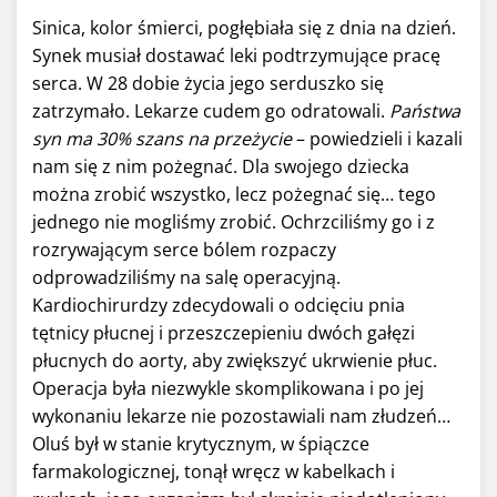
Sinica, kolor śmierci, pogłębiała się z dnia na dzień.
Synek musiał dostawać leki podtrzymujące pracę
serca. W 28 dobie życia jego serduszko się
zatrzymało. Lekarze cudem go odratowali.
Państwa
syn ma 30% szans na przeżycie
– powiedzieli i kazali
nam się z nim pożegnać. Dla swojego dziecka
można zrobić wszystko, lecz pożegnać się… tego
jednego nie mogliśmy zrobić. Ochrzciliśmy go i z
rozrywającym serce bólem rozpaczy
odprowadziliśmy na salę operacyjną.
Kardiochirurdzy zdecydowali o odcięciu pnia
tętnicy płucnej i przeszczepieniu dwóch gałęzi
płucnych do aorty, aby zwiększyć ukrwienie płuc.
Operacja była niezwykle skomplikowana i po jej
wykonaniu lekarze nie pozostawiali nam złudzeń…
Oluś był w stanie krytycznym, w śpiączce
farmakologicznej, tonął wręcz w kabelkach i