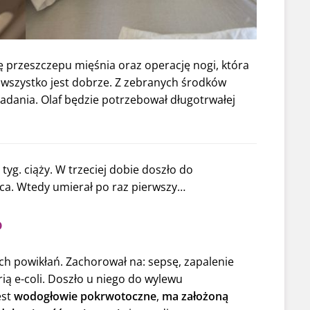
ę przeszczepu mięśnia oraz operację nogi, która
 wszystko jest dobrze. Z zebranych środków
 badania. Olaf będzie potrzebował długotrwałej
 tyg. ciąży. W trzeciej dobie doszło do
rca. Wtedy umierał po raz pierwszy…
o
kich powikłań. Zachorował na: sepsę, zapalenie
ą e-coli. Doszło u niego do wylewu
est
wodogłowie pokrwotoczne
,
ma założoną