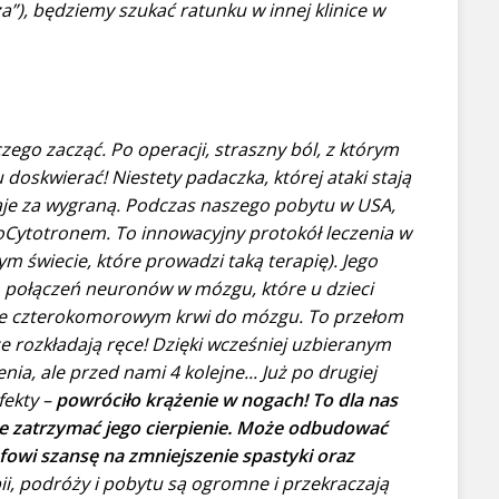
a”), będziemy szukać ratunku w innej klinice w
czego zacząć. Po operacji, straszny ból, z którym
 doskwierać! Niestety padaczka, której ataki stają
e daje za wygraną. Podczas naszego pobytu w USA,
roCytotronem. To innowacyjny protokół leczenia w
m świecie, które prowadzi taką terapię). Jego
 połączeń neuronów w mózgu, które u dzieci
ewie czterokomorowym krwi do mózgu. To przełom
ze rozkładają ręce! Dzięki wcześniej uzbieranym
nia, ale przed nami 4 kolejne... Już po drugiej
fekty –
powróciło krążenie w nogach! To dla nas
e zatrzymać jego cierpienie. Może odbudować
fowi szansę na zmniejszenie spastyki oraz
ii, podróży i pobytu są ogromne i przekraczają