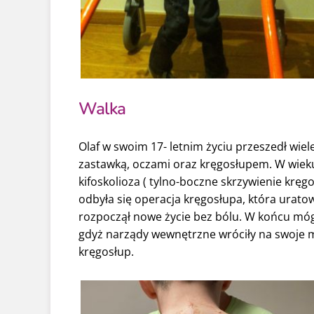
Walka
Olaf w swoim 17- letnim życiu przeszedł wie
zastawką, oczami oraz kręgosłupem. W wieku 
kifoskolioza ( tylno-boczne skrzywienie kręg
odbyła się operacja kręgosłupa, która uratow
rozpoczął nowe życie bez bólu. W końcu mógł
gdyż narządy wewnętrzne wróciły na swoje mi
kręgosłup.