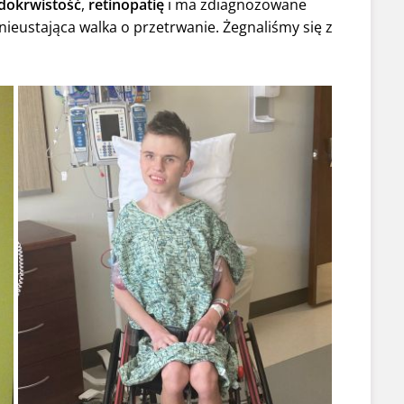
dokrwistość
,
retinopatię
i ma zdiagnozowane
o nieustająca walka o przetrwanie. Żegnaliśmy się z