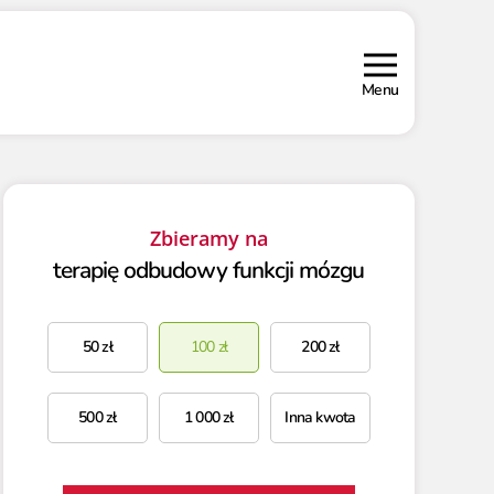
Menu
Zbieramy na
terapię odbudowy funkcji mózgu
50
zł
100
zł
200
zł
500
zł
1 000
zł
Inna kwota