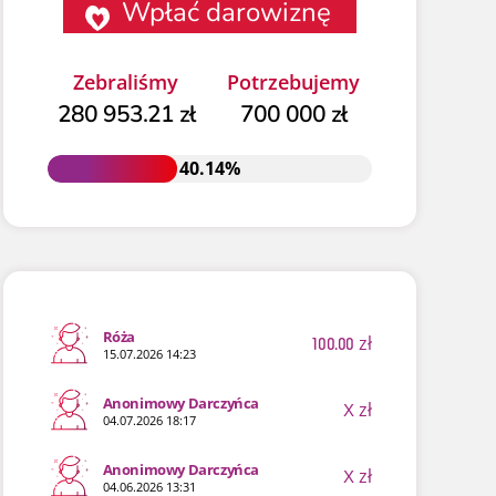
Wpłać darowiznę
Zebraliśmy
Potrzebujemy
280 953.21 zł
700 000 zł
40.14%
40.14%
Róża
100.00
zł
15.07.2026 14:23
Anonimowy Darczyńca
X
zł
04.07.2026 18:17
Anonimowy Darczyńca
X
zł
04.06.2026 13:31