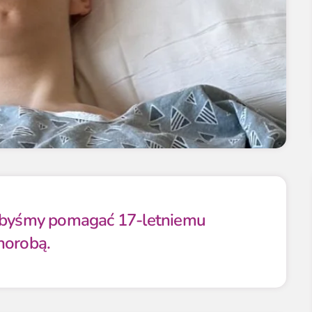
libyśmy pomagać 17-letniemu
horobą.