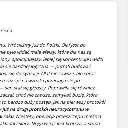
 Olafa:
u. Wróciliśmy już do Polski. Olaf jest po
e było widać małe efekty, które dla nas są
ny, spokojniejszy, lepiej się koncentruje i widzi
ała się bardziej logiczna — potrafi budować
osi się do sytuacji. Olaf nie zawsze, ale coraz
 teraz śpi na wznak i przeciąga się po
— sen stał się głębszy. Poprawiła się również
zaczął, choć nie zawsze, zamykać buzię, która
s to bardzo duży postęp, jak na pierwszy protokół
y już na drugi protokół neurocytotronu w
6 roku
. Niestety, operacja przeszczepu mięśnia
kładał lekarz. Noga wciąż jest krótsza, a stopa