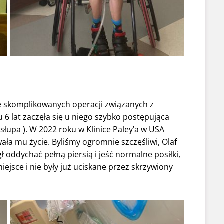
le skomplikowanych operacji związanych z
6 lat zaczęła się u niego szybko postępująca
osłupa ). W 2022 roku w Klinice Paley’a w USA
ała mu życie. Byliśmy ogromnie szczęśliwi, Olaf
 oddychać pełną piersią i jeść normalne posiłki,
ejsce i nie były już uciskane przez skrzywiony