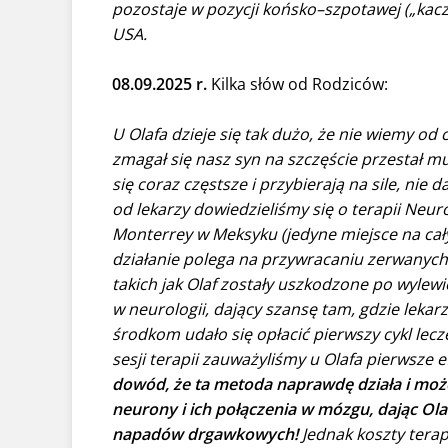
pozostaje w pozycji końsko–szpotawej („kacz
USA.
08.09.2025 r.
Kilka słów od Rodziców:
U Olafa dzieje się tak dużo, że nie wiemy od 
zmagał się nasz syn na szczęście przestał mu
się coraz częstsze i przybierają na sile, ni
od lekarzy dowiedzieliśmy się o terapii Neu
Monterrey w Meksyku (jedyne miejsce na cały
działanie polega na przywracaniu zerwanych
takich jak Olaf zostały uszkodzone po wyl
w neurologii, dający szansę tam, gdzie lekar
środkom udało się opłacić pierwszy cykl lecze
sesji terapii zauważyliśmy u Olafa pierwsze e
dowód, że ta metoda naprawdę działa i moż
neurony i ich połączenia w mózgu, dając Ola
napadów drgawkowych!
Jednak koszty terap