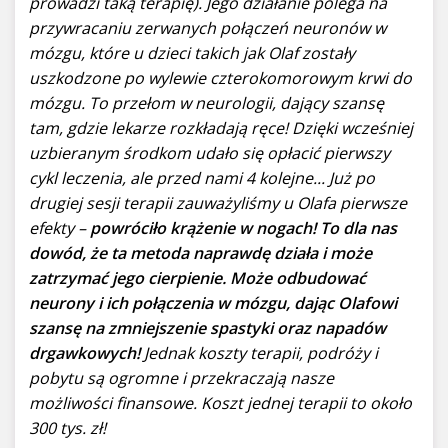
prowadzi taką terapię). Jego działanie polega na
przywracaniu zerwanych połączeń neuronów w
mózgu, które u dzieci takich jak Olaf zostały
uszkodzone po wylewie czterokomorowym krwi do
mózgu. To przełom w neurologii, dający szansę
tam, gdzie lekarze rozkładają ręce! Dzięki wcześniej
uzbieranym środkom udało się opłacić pierwszy
cykl leczenia, ale przed nami 4 kolejne... Już po
drugiej sesji terapii zauważyliśmy u Olafa pierwsze
efekty –
powróciło krążenie w nogach! To dla nas
dowód, że ta metoda naprawdę działa i może
zatrzymać jego cierpienie. Może odbudować
neurony i ich połączenia w mózgu, dając Olafowi
szansę na zmniejszenie spastyki oraz napadów
drgawkowych!
Jednak koszty terapii, podróży i
pobytu są ogromne i przekraczają nasze
możliwości finansowe. Koszt jednej terapii to około
300 tys. zł!