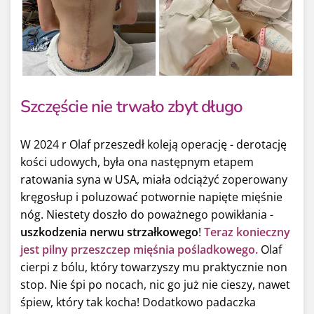
Szczęście nie trwało zbyt długo
W 2024 r Olaf przeszedł koleją operację - derotację
kości udowych, była ona następnym etapem
ratowania syna w USA, miała odciążyć zoperowany
kręgosłup i poluzować potwornie napięte mięśnie
nóg. Niestety doszło do poważnego powikłania -
uszkodzenia nerwu strzałkowego
!
Teraz konieczny
jest pilny przeszczep mięśnia pośladkowego.
Olaf
cierpi z bólu, który towarzyszy mu praktycznie non
stop. Nie śpi po nocach, nic go już nie cieszy, nawet
śpiew, który tak kocha! Dodatkowo padaczka