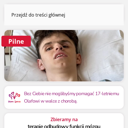
Olaf Talabski
Przejdź do treści głównej
Menu
Pilne
Mamy już
Potrzebujemy
281 113.21 zł
700 000 zł
Bez Ciebie nie moglibyśmy pomagać 17-letniemu
Olafowi w walce z chorobą.
40.16%
40.16%
Zbieramy na
terapię odbudowy funkcji mózgu