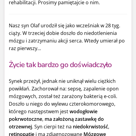
rehabilitacji. Prosimy pamiętajcie o nim.
Nasz syn Olaf urodził się jako wcześniak w 28 tyg.
ciąży. W trzeciej dobie doszło do niedotlenienia
mózgu i zatrzymaniu akcji serca. Wtedy umierał po
raz pierwszy…
Życie tak bardzo go doświadczyło
Synek przeżył, jednak nie uniknął wielu ciężkich
powikłań. Zachorował na: sepsę, zapalenie opon
mózgowych, został też zarażony bakterią e-coli.
Doszło u niego do wylewu czterokomorowego,
którego następstwem jest
wodogłowie
pokrwotoczne
,
ma założoną zastawkę do
otrzewnej
. Syn cierpi też na
niedokrwistość
,
retinopatię
i ma zdiagnozowane
Mózgowe