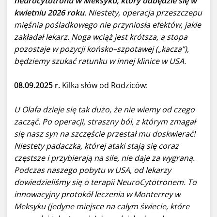
neurocytotronu w Meksyku, który odbędzie się w
kwietniu 2026 roku
. Niestety, operacja przeszczepu
mięśnia pośladkowego nie przyniosła efektów, jakie
zakładał lekarz. Noga wciąż jest krótsza, a stopa
pozostaje w pozycji końsko–szpotawej („kacza”),
będziemy szukać ratunku w innej klinice w USA.
08.09.2025 r.
Kilka słów od Rodziców:
U Olafa dzieje się tak dużo, że nie wiemy od czego
zacząć. Po operacji, straszny ból, z którym zmagał
się nasz syn na szczęście przestał mu doskwierać!
Niestety padaczka, której ataki stają się coraz
częstsze i przybierają na sile, nie daje za wygraną.
Podczas naszego pobytu w USA, od lekarzy
dowiedzieliśmy się o terapii NeuroCytotronem. To
innowacyjny protokół leczenia w Monterrey w
Meksyku (jedyne miejsce na całym świecie, które