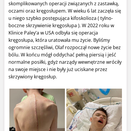
skomplikowanych operacji związanych z zastawką,
oczami oraz kręgosłupem. W wieku 6 lat zaczęła się
u niego szybko postępująca kifoskolioza ( tylno-
boczne skrzywienie kręgosłupa ). W 2022 roku w
Klinice Paley’a w USA odbyła się operacja
kręgosłupa, która uratowała mu życie. Byliśmy
ogromnie szczęśliwi, Olaf rozpoczął nowe życie bez
bólu. W końcu mógł oddychać pełną piersią i jeść
normalne posiłki, gdyż narządy wewnętrzne wróciły
na swoje miejsce i nie były już uciskane przez
skrzywiony kręgosłup.