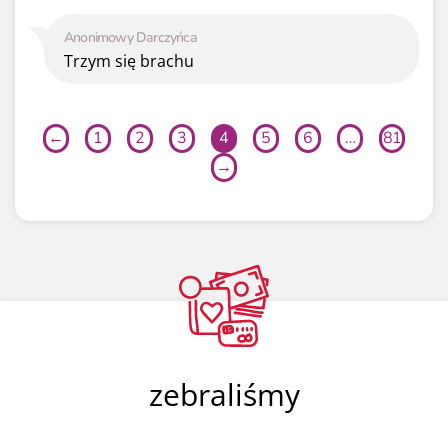
Anonimowy Darczyńca
Trzym się brachu
←
1
2
3
4
5
6
…
81
→
zebraliśmy