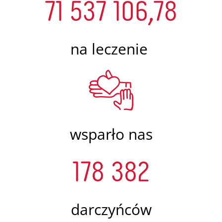
71 537 106,78
na leczenie
wsparło nas
178 382
darczyńców