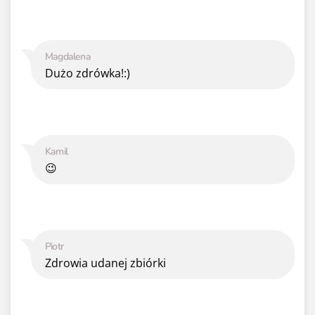
Magdalena
Dużo zdrówka!:)
Kamil
😉
Piotr
Zdrowia udanej zbiórki