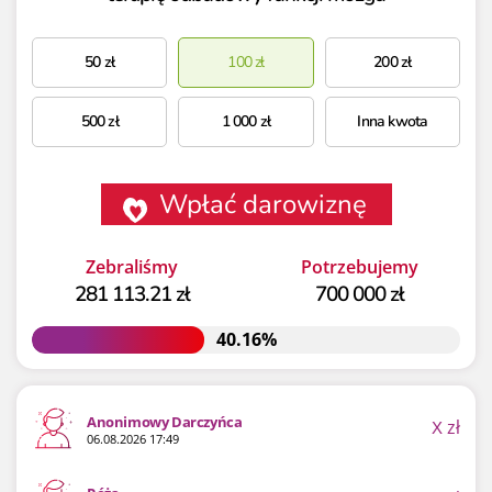
50
zł
100
zł
200
zł
500
zł
1 000
zł
Inna kwota
Wpłać darowiznę
Zebraliśmy
Potrzebujemy
281 113.21 zł
700 000 zł
40.16%
40.16%
Anonimowy Darczyńca
X
zł
06.08.2026 17:49