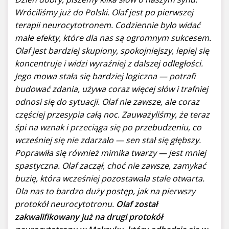
Wróciliśmy już do Polski. Olaf jest po pierwszej
terapii neurocytotronem. Codziennie było widać
małe efekty, które dla nas są ogromnym sukcesem.
Olaf jest bardziej skupiony, spokojniejszy, lepiej się
koncentruje i widzi wyraźniej z dalszej odległości.
Jego mowa stała się bardziej logiczna — potrafi
budować zdania, używa coraz więcej słów i trafniej
odnosi się do sytuacji. Olaf nie zawsze, ale coraz
częściej przesypia całą noc. Zauważyliśmy, że teraz
śpi na wznak i przeciąga się po przebudzeniu, co
wcześniej się nie zdarzało — sen stał się głębszy.
Poprawiła się również mimika twarzy — jest mniej
spastyczna. Olaf zaczął, choć nie zawsze, zamykać
buzię, która wcześniej pozostawała stale otwarta.
Dla nas to bardzo duży postęp, jak na pierwszy
protokół neurocytotronu.
Olaf został
zakwalifikowany już na drugi protokół