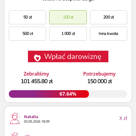
50
zł
100
zł
200
zł
500
zł
1 000
zł
Inna kwota
Wpłać darowiznę
Zebraliśmy
Potrzebujemy
101 455.80 zł
150 000 zł
67.64%
67.64%
Natalia
X
zł
03.05.2026 18:09