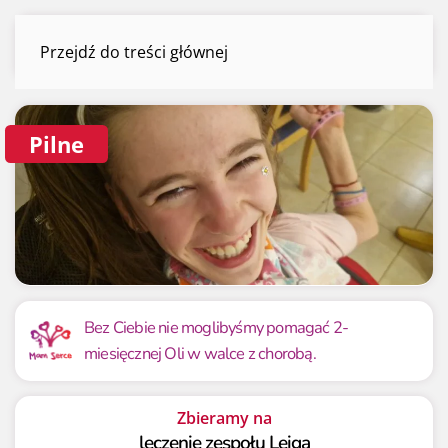
Ola Majewska
Przejdź do treści głównej
Menu
Pilne
Mamy już
Potrzebujemy
101 455.80 zł
150 000 zł
Bez Ciebie nie moglibyśmy pomagać 2-
miesięcznej Oli w walce z chorobą.
67.64%
67.64%
Zbieramy na
leczenie zespołu Leiga