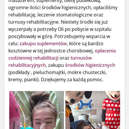
masażerem, suplementy, dietę pudełkową,
ogromne ilości środków higienicznych, opłaciliśmy
rehabilitację, leczenie stomatologiczne oraz
turnusy rehabilitacyjne. Niestety środki się już
wyczerpały a potrzeby Oli po pobycie w szpitalu
poszybowały w górę. Potrzebujemy wsparcia w
celu:
zakupu suplementów
, które są bardzo
kosztowne w tej jednostce chorobowej,
opłacenia
codziennej rehabilitacji
oraz
turnusów
rehabilitacyjnych
, zakupu
środków higienicznych
(podkłady , pieluchomajtki, mokre chusteczki,
kremy, pianki). Dziękujemy za każdą pomoc.