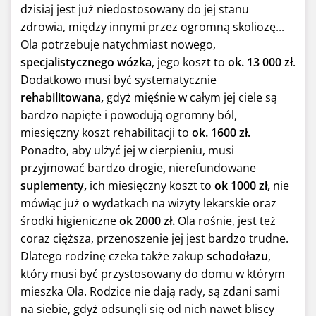
dzisiaj jest już niedostosowany do jej stanu
zdrowia, między innymi przez ogromną skoliozę...
Ola potrzebuje natychmiast nowego,
specjalistycznego wózka
, jego koszt to
ok. 13 000 zł
.
Dodatkowo musi być systematycznie
rehabilitowana,
gdyż mięśnie w całym jej ciele są
bardzo napięte i powodują ogromny ból,
miesięczny koszt rehabilitacji to
ok. 1600 zł.
Ponadto, aby ulżyć jej w cierpieniu, musi
przyjmować bardzo drogie
,
nierefundowane
suplementy,
ich miesięczny koszt to
ok 1000 zł,
nie
mówiąc już o wydatkach na wizyty lekarskie oraz
środki higieniczne
ok 2000 zł.
Ola rośnie, jest też
coraz cięższa, przenoszenie jej jest bardzo trudne.
Dlatego rodzinę czeka także zakup
schodołazu
,
który musi być przystosowany do domu w którym
mieszka Ola. Rodzice nie dają rady, są zdani sami
na siebie, gdyż odsunęli się od nich nawet bliscy