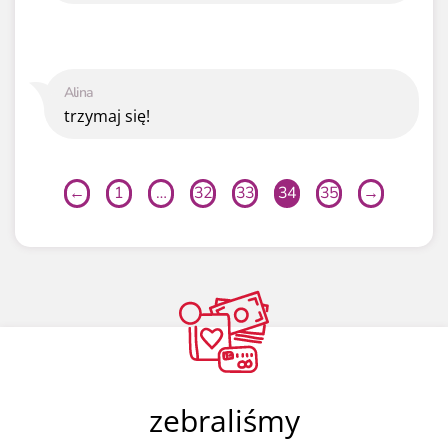
Alina
trzymaj się!
←
1
…
32
33
34
35
→
zebraliśmy