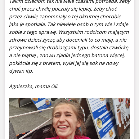
Takim dzieciom tak niewiele czasami potrzeba, żeby
choć przez chwilę poczuły się lepiej, żeby choć
przez chwilę zapomniały o tej okrutnej chorobie
jaka je spotkała. Tak niewiele osób o tym wie i zdaje
sobie z tego sprawę. Wszystkim rodzicom mającym
zdrowe dzieci życzę aby doceniali to co mają, a nie
przejmowali się drobiazgami typu: dostała czwórkę
a nie piątkę , znowu zjadła jednego batona więcej,
pokłóciła się z bratem, wylał jej się sok na nowy
dywan itp.
Agnieszka, mama Oli.