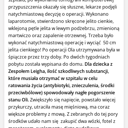
przypuszczenia okazały się słuszne, lekarze podjęli
natychmiastową decyzję o operacji. Wykonano
laparotomie, stwierdzono skręcone jelito cienkie,
wklejoną pętle jelita w lewym podżebrzu, zmienioną
martwiczo oraz zapalenie otrzewnej. Trzeba było
wykonać natychmiastową operację i wyciąć 50 cm
jelita cienkiego! Po operacji Ola utrzymywana była w
śpiączce przez trzy doby. Po dwóch tygodniach
pobytu została wypisana do domu.
Dla dziecka z
Zespołem Leigha, ilość szkodliwych substancji,
które musiała otrzymać w szpitalu w celu
ratowania życia (antybiotyki, znieczulenia, środki
przeciwbólowe) spowodowały nagłe pogorszenie
stanu Oli.
Zwiększyło się napięcie, powstało więcej
przykurczy, utraciła masę mięśniową, ma coraz
większe problemy z mową. Z zebranych do tej pory
środków udało nam się zakupić dwa wózki, fotel z