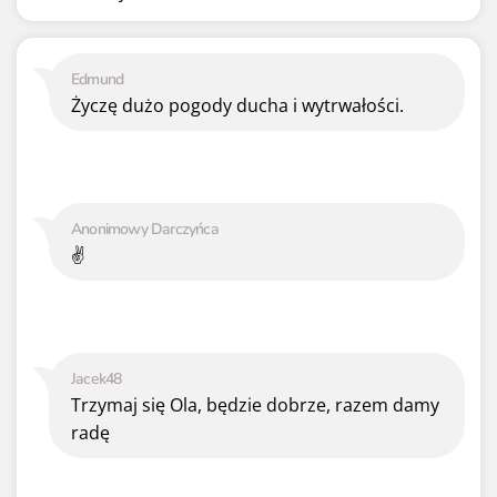
Edmund
Życzę dużo pogody ducha i wytrwałości.
Anonimowy Darczyńca
✌️
Jacek48
Trzymaj się Ola, będzie dobrze, razem damy
radę