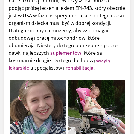
na tę okrutną chorobę. W przyszłości można
podjąć próbę leczenia lekiem EPI-743, który obecnie
jest w USA w fazie eksperymentu, ale do tego czasu
organizm dziecka musi być w dobrej kondycji.
Dlatego robimy co możemy, aby wspomagać
odbudowę i pracę mitochondriów, które
obumierają. Niestety do tego potrzebne są duże
dawki najlepszych
suplementów
, które są
koszmarnie drogie. Do tego dochodzą
wizyty
lekarskie
u specjalistów i
rehabilitacja.