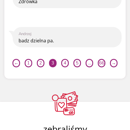
Zdrówka
Andrzej
badz dzielna pa.
←
1
2
3
4
5
…
66
→
zebraliśmy