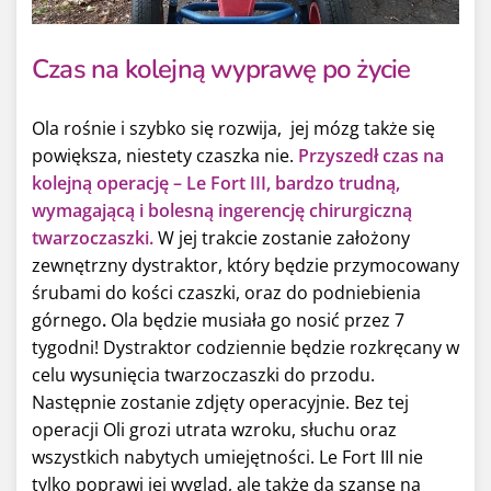
Czas na kolejną wyprawę po życie
Ola rośnie i szybko się rozwija, jej mózg także się
powiększa, niestety czaszka nie.
Przyszedł czas na
kolejną operację – Le Fort III, bardzo trudną,
wymagającą i bolesną ingerencję chirurgiczną
twarzoczaszki.
W jej trakcie zostanie założony
zewnętrzny dystraktor, który będzie przymocowany
śrubami do kości czaszki, oraz do podniebienia
górnego
.
Ola będzie musiała go nosić przez 7
tygodni! Dystraktor codziennie będzie rozkręcany w
celu wysunięcia twarzoczaszki do przodu.
Następnie zostanie zdjęty operacyjnie. Bez tej
operacji Oli grozi utrata wzroku, słuchu oraz
wszystkich nabytych umiejętności. Le Fort III nie
tylko poprawi jej wygląd, ale także da szansę na