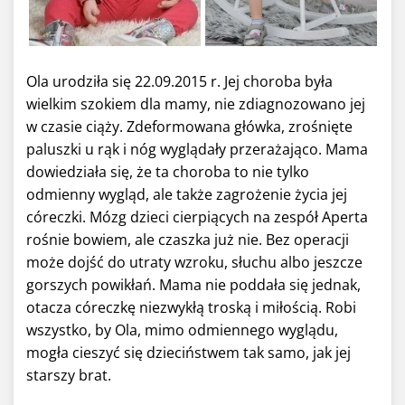
Ola urodziła się 22.09.2015 r. Jej choroba była
wielkim szokiem dla mamy, nie zdiagnozowano jej
w czasie ciąży. Zdeformowana główka, zrośnięte
paluszki u rąk i nóg wyglądały przerażająco. Mama
dowiedziała się, że ta choroba to nie tylko
odmienny wygląd, ale także zagrożenie życia jej
córeczki. Mózg dzieci cierpiących na zespół Aperta
rośnie bowiem, ale czaszka już nie. Bez operacji
może dojść do utraty wzroku, słuchu albo jeszcze
gorszych powikłań. Mama nie poddała się jednak,
otacza córeczkę niezwykłą troską i miłością. Robi
wszystko, by Ola, mimo odmiennego wyglądu,
mogła cieszyć się dzieciństwem tak samo, jak jej
starszy brat.