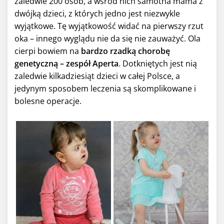
zaledwie 200 osób, a wśród nich samotna mama z
dwójką dzieci, z których jedno jest niezwykle
wyjątkowe. Tę wyjątkowość widać na pierwszy rzut
oka – innego wyglądu nie da się nie zauważyć. Ola
cierpi bowiem na
bardzo rzadką chorobę
genetyczną – zespół Aperta
. Dotkniętych jest nią
zaledwie kilkadziesiąt dzieci w całej Polsce, a
jedynym sposobem leczenia są skomplikowane i
bolesne operacje.