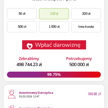
50
zł
100
zł
200
zł
500
zł
1 000
zł
Inna kwota
Wpłać darowiznę
Zebraliśmy
Potrzebujemy
498 744.23 zł
500 000 zł
99.75%
99.75%
Anonimowy Darczyńca
100.00
zł
03.03.2026 12:47