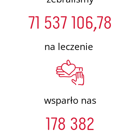
71 537 106,78
na leczenie
wsparło nas
178 382