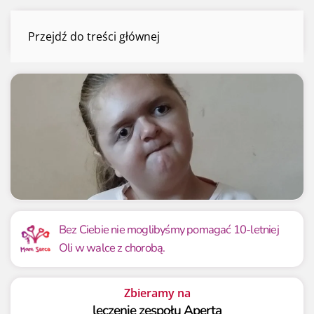
Ola Lewandowska
Przejdź do treści głównej
Menu
Mamy już
Potrzebujemy
498 744.23 zł
500 000 zł
Bez Ciebie nie moglibyśmy pomagać 10-letniej
Oli w walce z chorobą.
99.75%
99.75%
Zbieramy na
leczenie zespołu Aperta