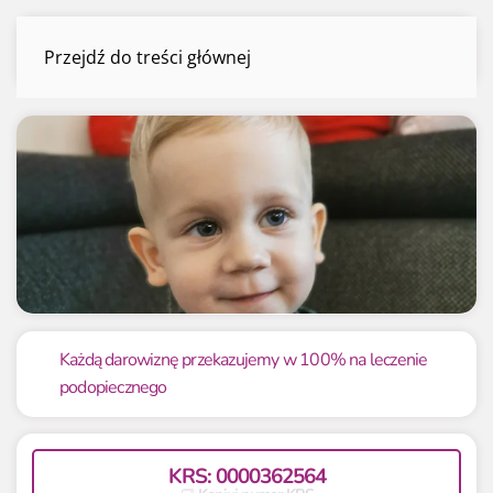
Nataniel Goleniewski
Przejdź do treści głównej
Menu
Mamy już
Potrzebujemy
755 707.73 zł
30 000 zł
Każdą darowiznę przekazujemy w 100% na leczenie
podopiecznego
2519.03%
2519.03%
KRS: 0000362564