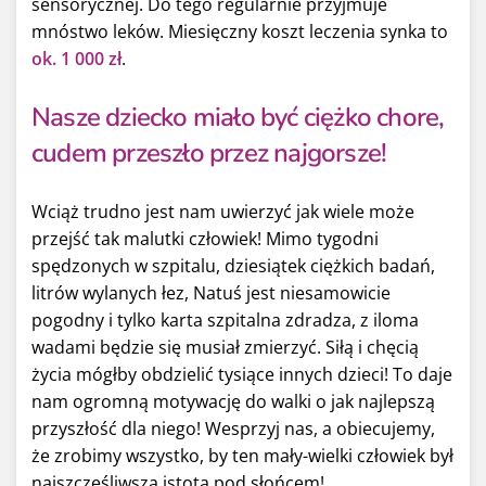
sensorycznej. Do tego regularnie przyjmuje
mnóstwo leków. Miesięczny koszt leczenia synka to
ok. 1 000 zł
.
Nasze dziecko miało być ciężko chore,
cudem przeszło przez najgorsze!
Wciąż trudno jest nam uwierzyć jak wiele może
przejść tak malutki człowiek! Mimo tygodni
spędzonych w szpitalu, dziesiątek ciężkich badań,
litrów wylanych łez, Natuś jest niesamowicie
pogodny i tylko karta szpitalna zdradza, z iloma
wadami będzie się musiał zmierzyć. Siłą i chęcią
życia mógłby obdzielić tysiące innych dzieci! To daje
nam ogromną motywację do walki o jak najlepszą
przyszłość dla niego! Wesprzyj nas, a obiecujemy,
że zrobimy wszystko, by ten mały-wielki człowiek był
najszczęśliwszą istotą pod słońcem!