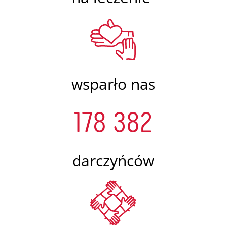
wsparło nas
178 382
darczyńców