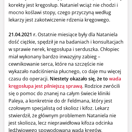
korekty jest kręgosłup. Nataniel wciąż nie chodzi i
mocno koślawi stopy, czego przyczyną według
lekarzy jest zakotwiczenie rdzenia kręgowego.
21.04.2021 r.
Ostatnie miesiące były dla Nataniela
dość ciężkie, spędził je na badaniach i konsultacjach
w sprawie nerek, kręgosłupa i serduszka. Chłopiec
miał wykonany bardzo inwazyjny zabieg –
cewnikowanie serca, które na szczęście nie
wykazało nadciśnienia płucnego, co daje mu więcej
czasu do operacji.
Niestety okazało się, że to
wada
kręgosłupa jest pilniejszą sprawą
. Rodzice zwrócili
się o pomoc do znanej na całym świecie kliniki
Paleya, a konkretnie do dr Feldmana, który jest
czołowym specjalistą od skolioz i kifoz. Lekarz
stwierdził, że głównym problemem Nataniela nie
jest skolioza, lecz nieprawidłowa kifoza odcinka
lędźwiowego spowodowana wadą kręgów.