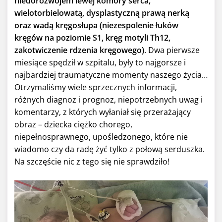
niedorozwojem lewej komory
serca,
wielotorbielowatą, dysplastyczną prawą nerką
oraz wadą kręgosłupa (niezespolenie łuków
kręgów na poziomie S1, kręg motyli Th12,
zakotwiczenie rdzenia kręgowego)
. Dwa pierwsze
miesiące spędził w szpitalu, były to najgorsze i
najbardziej traumatyczne momenty naszego życia…
Otrzymaliśmy wiele sprzecznych informacji,
różnych diagnoz i prognoz, niepotrzebnych uwag i
komentarzy, z których wyłaniał się przerażający
obraz – dziecka ciężko chorego,
niepełnosprawnego, upośledzonego, które nie
wiadomo czy da radę żyć tylko z połową serduszka.
Na szczęście nic z tego się nie sprawdziło!