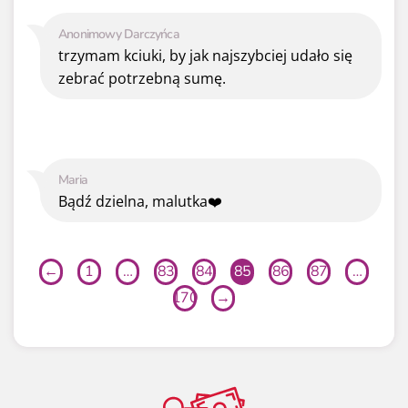
Anonimowy Darczyńca
trzymam kciuki, by jak najszybciej udało się
zebrać potrzebną sumę.
Maria
Bądź dzielna, malutka❤️
←
1
…
83
84
85
86
87
…
170
→