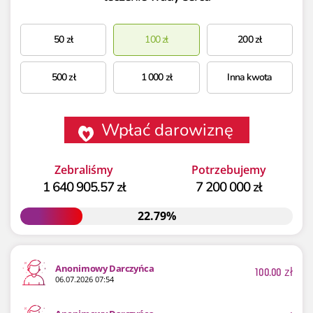
50
zł
100
zł
200
zł
500
zł
1 000
zł
Inna kwota
Wpłać darowiznę
Zebraliśmy
Potrzebujemy
1 640 905.57 zł
7 200 000 zł
22.79%
22.79%
Anonimowy Darczyńca
100.00
zł
06.07.2026 07:54