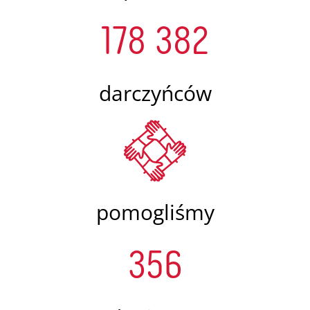
178 382
darczyńców
pomogliśmy
356