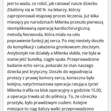
jest to wada, co robić, jak ratować nasze dziecko.
Zdaliśmy się w 100 % na lekarzy, którzy
zaproponowali etapowy proces leczenia. Już kilka
miesięcy po narodzinach Milenka przeszła pierwszą
skomplikowaną operację kardiochirurgiczną
metodą Norwooda, która miała na celu
poprawienie funkcji jej serca. Po niej niestety doszło
do komplikacji i zakażenia gronkowcem złocistym.
Antybiotyki nie działały a Milenka słabła, nie była w
stanie jeść butelką, ciągle spała. Przeprowadzone
badanie echo serca, pokazało że stan naszego
dziecka jest krytyczny. Doszło do wypadnięcia
protezy z prawej komory serca, konieczna była
kolejna, natychmiastowa operacja ratująca życie!
Milenka trafiła na blok operacyjny o godzinie 15.00,
a operacja trwała aż do północy. To, że córeczka
przeżyła, było prawdziwym cudem. Kolejne
miesiące to ciąg dalszy walki: przeprowadzono