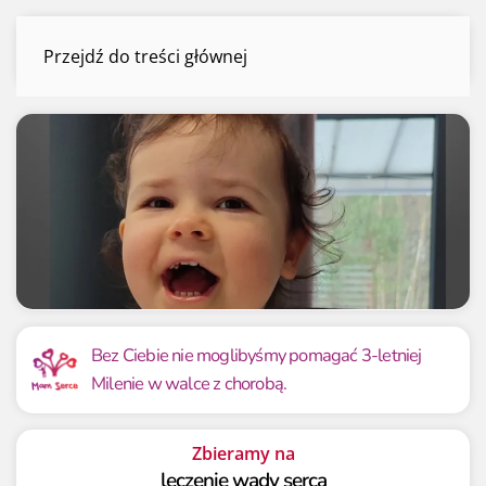
Milena Świąder
Przejdź do treści głównej
Menu
Mamy już
Potrzebujemy
1 640 905.57 zł
7 200 000 zł
Bez Ciebie nie moglibyśmy pomagać 3-letniej
Milenie w walce z chorobą.
22.79%
22.79%
Zbieramy na
leczenie wady serca