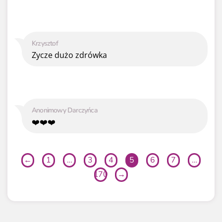
Krzysztof
Zycze dużo zdrówka
Anonimowy Darczyńca
❤️❤️❤️
←
1
…
3
4
5
6
7
…
170
→