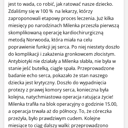
jest to wada, co robić, jak ratować nasze dziecko.
Zdaliśmy się w 100 % na lekarzy, którzy
zaproponowali etapowy proces leczenia. Już kilka
miesięcy po narodzinach Milenka przeszła pierwszą
skomplikowaną operację kardiochirurgiczną
metodą Norwooda, która miała na celu
poprawienie funkcji jej serca. Po niej niestety doszło
do komplikacji i zakażenia gronkowcem złocistym.
Antybiotyki nie działały a Milenka słabła, nie była w
stanie jeść butelką, ciągle spała. Przeprowadzone
badanie echo serca, pokazało że stan naszego
dziecka jest krytyczny. Doszło do wypadnięcia
protezy z prawej komory serca, konieczna była
kolejna, natychmiastowa operacja ratująca życie!
Milenka trafiła na blok operacyjny o godzinie 15.00,
a operacja trwała aż do północy. To, że córeczka
przeżyła, było prawdziwym cudem. Kolejne
miesiące to ciąg dalszy walki: przeprowadzono