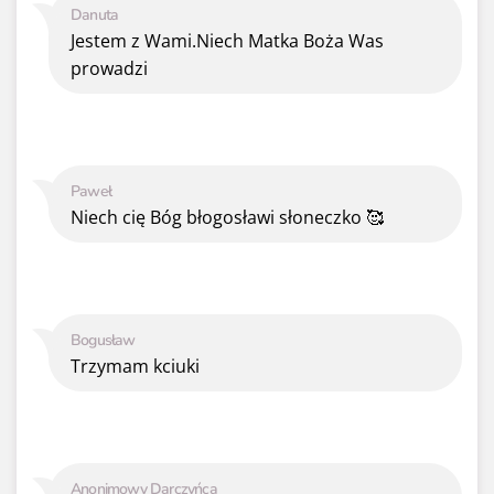
Danuta
Jestem z Wami.Niech Matka Boża Was
prowadzi
Paweł
Niech cię Bóg błogosławi słoneczko 🥰
Bogusław
Trzymam kciuki
Anonimowy Darczyńca