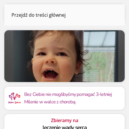
Milena Świąder
Przejdź do treści głównej
Menu
Mamy już
Potrzebujemy
1 640 905.57 zł
7 200 000 zł
Bez Ciebie nie moglibyśmy pomagać 3-letniej
Milenie w walce z chorobą.
22.79%
22.79%
Zbieramy na
leczenie wady serca