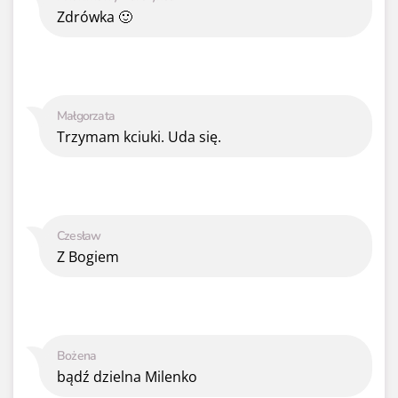
Zdrówka 🙂
Małgorzata
Trzymam kciuki. Uda się.
Czesław
Z Bogiem
Bożena
bądź dzielna Milenko