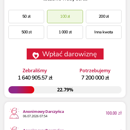
50
zł
100
zł
200
zł
500
zł
1 000
zł
Inna kwota
Wpłać darowiznę
Zebraliśmy
Potrzebujemy
1 640 905.57 zł
7 200 000 zł
22.79%
22.79%
Anonimowy Darczyńca
100.00
zł
06.07.2026 07:54