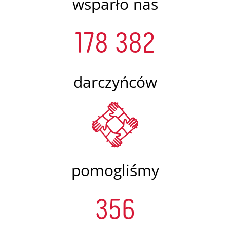
wsparło nas
178 382
darczyńców
pomogliśmy
356