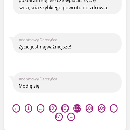
postaram się jeszcze wpłacić. Życzę
szczęścia szybkiego powrotu do zdrowia.
Anonimowy Darczyńca
Życie jest najważniejsze!
Anonimowy Darczyńca
Modlę się
←
1
…
105
106
107
108
109
…
170
→