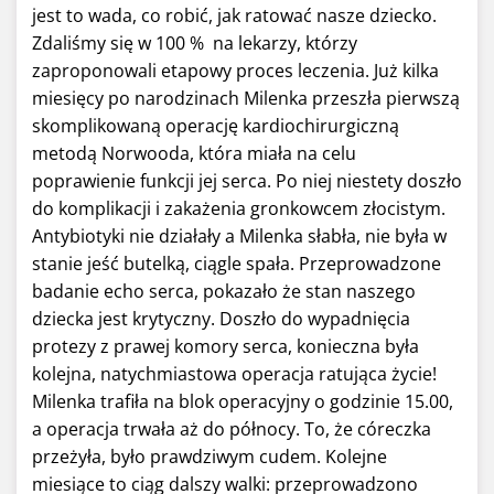
jest to wada, co robić, jak ratować nasze dziecko.
Zdaliśmy się w 100 % na lekarzy, którzy
zaproponowali etapowy proces leczenia. Już kilka
miesięcy po narodzinach Milenka przeszła pierwszą
skomplikowaną operację kardiochirurgiczną
metodą Norwooda, która miała na celu
poprawienie funkcji jej serca. Po niej niestety doszło
do komplikacji i zakażenia gronkowcem złocistym.
Antybiotyki nie działały a Milenka słabła, nie była w
stanie jeść butelką, ciągle spała. Przeprowadzone
badanie echo serca, pokazało że stan naszego
dziecka jest krytyczny. Doszło do wypadnięcia
protezy z prawej komory serca, konieczna była
kolejna, natychmiastowa operacja ratująca życie!
Milenka trafiła na blok operacyjny o godzinie 15.00,
a operacja trwała aż do północy. To, że córeczka
przeżyła, było prawdziwym cudem. Kolejne
miesiące to ciąg dalszy walki: przeprowadzono