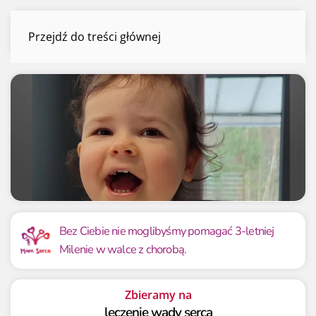
Milena Świąder
Przejdź do treści głównej
Menu
Mamy już
Potrzebujemy
1 640 905.57 zł
7 200 000 zł
Bez Ciebie nie moglibyśmy pomagać 3-letniej
Milenie w walce z chorobą.
22.79%
22.79%
Zbieramy na
leczenie wady serca