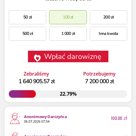
50
zł
100
zł
200
zł
500
zł
1 000
zł
Inna kwota
Wpłać darowiznę
Zebraliśmy
Potrzebujemy
1 640 905.57 zł
7 200 000 zł
22.79%
22.79%
Anonimowy Darczyńca
100.00
zł
06.07.2026 07:54