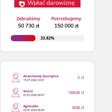
Wpłać darowiznę
Zebraliśmy
Potrzebujemy
50 730 zł
150 000 zł
33.82%
33.82%
Anonimowy Darczyńca
X
zł
15.07.2026 10:07
Sector
1 500.00
zł
07.07.2026 00:07
Agnieszka
30.00
zł
02.07.2026 06:54