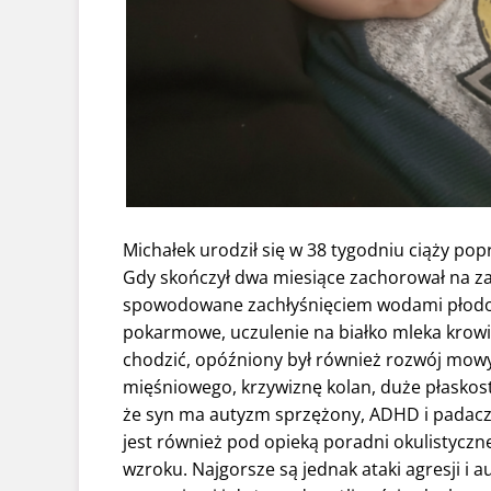
Michałek urodził się w 38 tygodniu ciąży pop
Gdy skończył dwa miesiące zachorował na za
spowodowane zachłyśnięciem wodami płodowy
pokarmowe, uczulenie na białko mleka krowi
chodzić, opóźniony był również rozwój mowy
mięśniowego, krzywiznę kolan, duże płaskost
że syn ma autyzm sprzężony, ADHD i padac
jest również pod opieką poradni okulistycz
wzroku. Najgorsze są jednak ataki agresji i