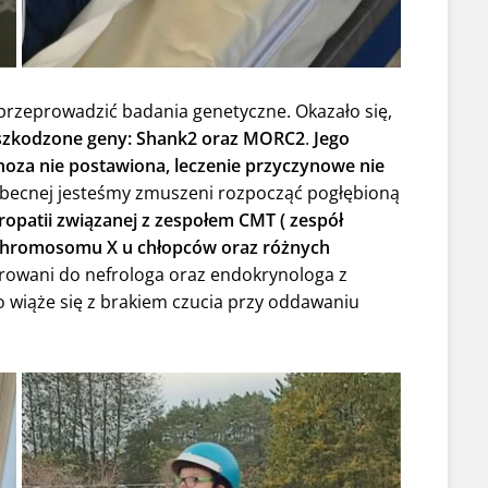
 przeprowadzić badania genetyczne. Okazało się,
zkodzone geny: Shank2 oraz MORC2
.
Jego
noza nie postawiona, leczenie przyczynowe nie
obecnej jesteśmy zmuszeni rozpocząć pogłębioną
opatii związanej z zespołem CMT ( zespół
chromosomu X u chłopców oraz różnych
erowani do nefrologa oraz endokrynologa z
 wiąże się z brakiem czucia przy oddawaniu