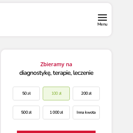
Menu
Zbieramy na
diagnostykę, terapie, leczenie
50
zł
100
zł
200
zł
500
zł
1 000
zł
Inna kwota