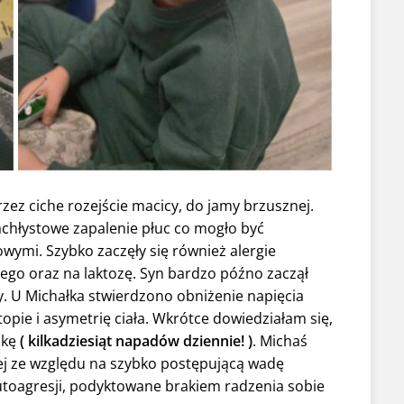
rzez ciche rozejście macicy, do jamy brzusznej.
chłystowe zapalenie płuc co mogło być
mi. Szybko zaczęły się również alergie
ego oraz na laktozę. Syn bardzo późno zaczął
. U Michałka stwierdzono obniżenie napięcia
opie i asymetrię ciała. Wkrótce dowiedziałam się,
zkę
( kilkadziesiąt napadów dziennie! )
. Michaś
nej ze względu na szybko postępującą wadę
 autoagresji, podyktowane brakiem radzenia sobie