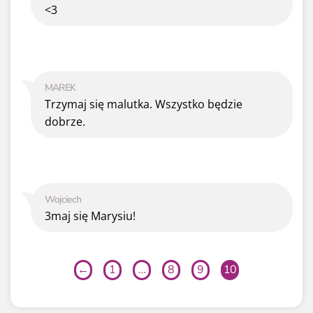
<3
MAREK
Trzymaj się malutka. Wszystko będzie
dobrze.
Wojciech
3maj się Marysiu!
←
1
…
8
9
10