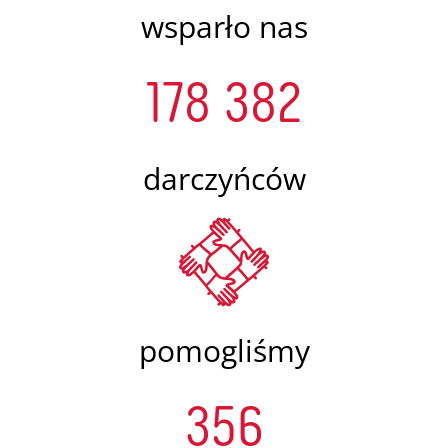
wsparło nas
178 382
darczyńców
pomogliśmy
356