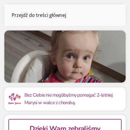
Marysia Lisiewicz
Przejdź do treści głównej
Menu
Mamy już
Potrzebujemy
150 050.00 zł
150 000 zł
Bez Ciebie nie moglibyśmy pomagać 2-letniej
Marysi w walce z chorobą.
100.03%
100.03%
Dzięki Wam zebraliśmy