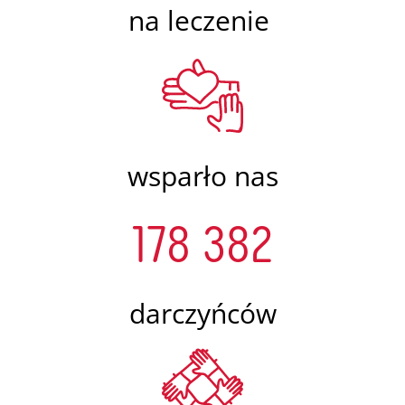
na leczenie
wsparło nas
178 382
darczyńców