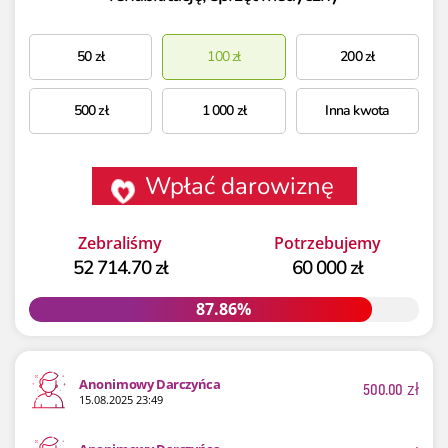
50
zł
100
zł
200
zł
500
zł
1 000
zł
Inna kwota
Wpłać darowiznę
Zebraliśmy
Potrzebujemy
52 714.70 zł
60 000 zł
87.86%
87.86%
Anonimowy Darczyńca
500.00
zł
15.08.2025 23:49