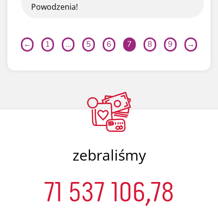
Powodzenia!
←
1
…
5
6
7
8
9
→
zebraliśmy
71 537 106,78