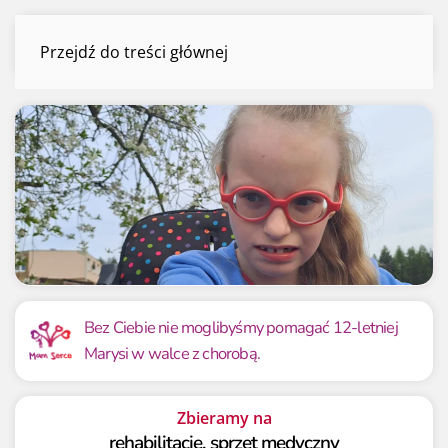
Marysia Langner
Przejdź do treści głównej
Menu
Mamy już
Potrzebujemy
52 714.70 zł
60 000 zł
Bez Ciebie nie moglibyśmy pomagać 12-letniej
Marysi w walce z chorobą.
87.86%
87.86%
Zbieramy na
rehabilitację, sprzęt medyczny