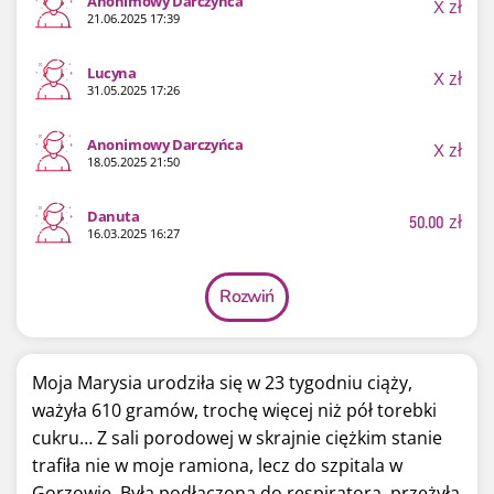
Anonimowy Darczyńca
X
zł
21.06.2025 17:39
Lucyna
X
zł
31.05.2025 17:26
Anonimowy Darczyńca
X
zł
18.05.2025 21:50
Danuta
50.00
zł
16.03.2025 16:27
Rozwiń
Moja Marysia urodziła się w 23 tygodniu ciąży,
ważyła 610 gramów, trochę więcej niż pół torebki
cukru… Z sali porodowej w skrajnie ciężkim stanie
trafiła nie w moje ramiona, lecz do szpitala w
Gorzowie. Była podłączona do respiratora, przeżyła