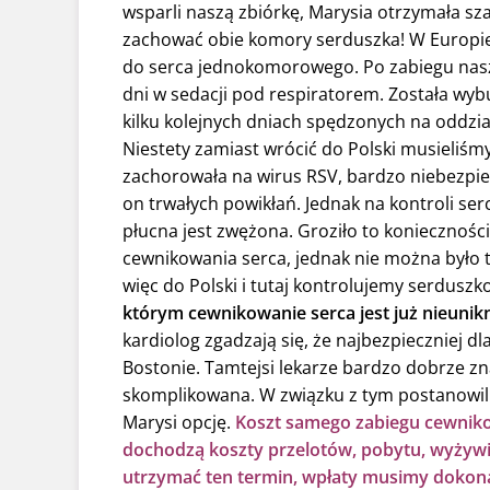
wsparli naszą zbiórkę, Marysia otrzymała sz
zachować obie komory serduszka! W Europi
do serca jednokomorowego. Po zabiegu nasza
dni w sedacji pod respiratorem. Została wy
kilku kolejnych dniach spędzonych na oddzial
Niestety zamiast wrócić do Polski musieliśm
zachorowała na wirus RSV, bardzo niebezpiecz
on trwałych powikłań. Jednak na kontroli ser
płucna jest zwężona. Groziło to koniecznoś
cewnikowania serca, jednak nie można było 
więc do Polski i tutaj kontrolujemy serduszk
którym cewnikowanie serca jest już nieunik
kardiolog zgadzają się, że najbezpieczniej d
Bostonie. Tamtejsi lekarze bardzo dobrze zn
skomplikowana. W związku z tym postanowili
Marysi opcję.
Koszt samego zabiegu cewnikow
dochodzą koszty przelotów, pobytu, wyżyw
utrzymać ten termin, wpłaty musimy dokona