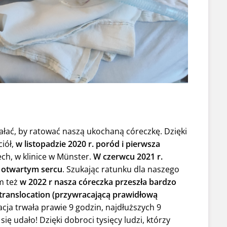
ałać, by ratować naszą ukochaną córeczkę. Dzięki
iół,
w listopadzie 2020 r. poród i pierwsza
ch, w klinice w Münster.
W czerwcu 2021 r.
a otwartym sercu
. Szukając ratunku dla naszego
am też
w 2022 r nasza córeczka przeszła bardzo
translocation (przywracającą prawidłową
acja trwała prawie 9 godzin, najdłuższych 9
ię udało! Dzięki dobroci tysięcy ludzi, którzy