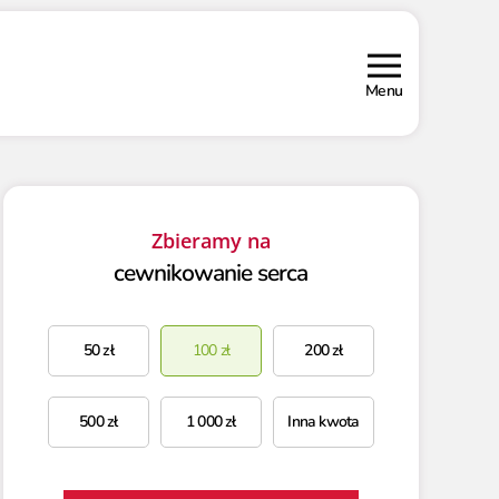
Menu
Zbieramy na
cewnikowanie serca
50
zł
100
zł
200
zł
500
zł
1 000
zł
Inna kwota