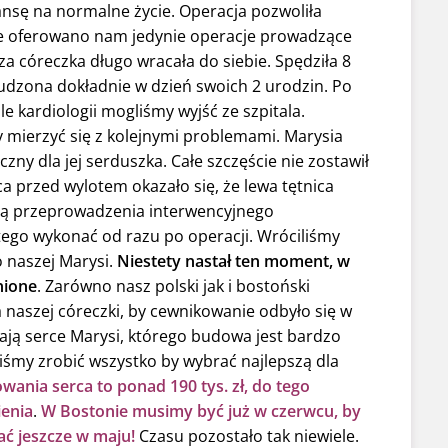
ansę na normalne życie. Operacja pozwoliła
e oferowano nam jedynie operacje prowadzące
 córeczka długo wracała do siebie. Spędziła 8
budzona dokładnie w dzień swoich 2 urodzin. Po
e kardiologii mogliśmy wyjść ze szpitala.
y mierzyć się z kolejnymi problemami. Marysia
ny dla jej serduszka. Całe szczęście nie zostawił
ca przed wylotem okazało się, że lewa tętnica
cią przeprowadzenia interwencyjnego
tego wykonać od razu po operacji. Wróciliśmy
o naszej Marysi.
Niestety nastał ten moment, w
nione
. Zarówno nasz polski jak i bostoński
la naszej córeczki, by cewnikowanie odbyło się w
ają serce Marysi, którego budowa jest bardzo
śmy zrobić wszystko by wybrać najlepszą dla
ania serca to ponad 190 tys. zł, do tego
ienia
.
W Bostonie musimy być już w czerwcu, by
ć jeszcze w maju!
Czasu pozostało tak niewiele.