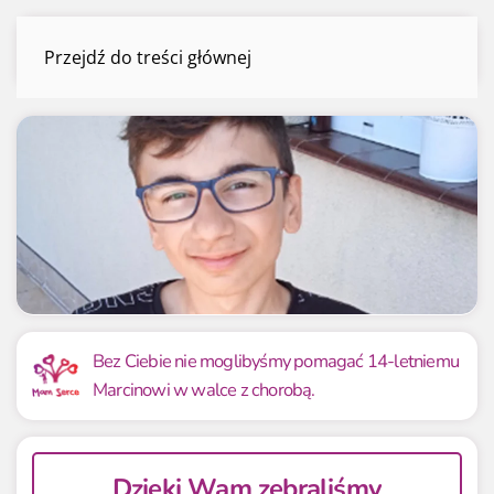
Marcin Pietrzak
Przejdź do treści głównej
Menu
Mamy już
Potrzebujemy
40 063.54 zł
40 000 zł
Bez Ciebie nie moglibyśmy pomagać 14-letniemu
Marcinowi w walce z chorobą.
100.16%
100.16%
Dzięki Wam zebraliśmy