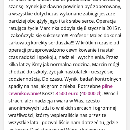
szansę. Synek już dawno powinien być zoperowany,
a wszystkie dotychczas wykonane zabiegi jeszcze
bardziej obciążyły jego i tak słabe serce. Operacja
ratująca życie Marcinka odbyła się 8 stycznia 2015 r.
i zakończyła się sukcesem!!! Profesor Malec dokonał
całkowitej korekty serduszka!!! W krótkim czasie od
operacji przeprowadzono cewnikowanie i nastał
czas radości i spokoju, nadziei i wytchnienia. Przez
kilka lat żyliśmy jak normalna rodzina, Marcin mógł
chodzić do szkoły, żyć jak nastolatek i cieszyć się
codziennością. Do czasu. Wyniki badań kontrolnych
spadły na nas jak grom z nieba. Potrzebne
pilne
cewnikowanie
! Koszt
8 500 euro
(
40 000 zł
). Wrócił
strach, ale i nadzieja i wiara w Was, często
anonimowych ludzi o wielkich sercach i ogromnej
wrażliwości, którzy wspieraliście nas przez te
wszystkie lata i pozwoliliście nam dotrzeć tu, gdzie
jesteśmy. Dziś staję przed Wami i kolejny raz