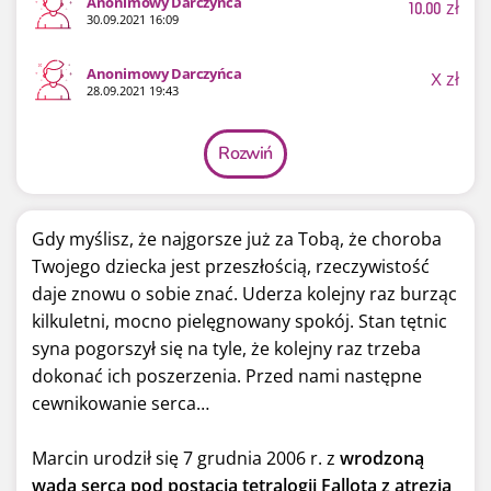
Anonimowy Darczyńca
10.00
zł
30.09.2021 16:09
Anonimowy Darczyńca
X
zł
28.09.2021 19:43
Rozwiń
Gdy myślisz, że najgorsze już za Tobą, że choroba
Twojego dziecka jest przeszłością, rzeczywistość
daje znowu o sobie znać. Uderza kolejny raz burząc
kilkuletni, mocno pielęgnowany spokój. Stan tętnic
syna pogorszył się na tyle, że kolejny raz trzeba
dokonać ich poszerzenia. Przed nami następne
cewnikowanie serca…
Marcin urodził się 7 grudnia 2006 r. z
wrodzoną
wadą serca pod postacią tetralogii Fallota z atrezją