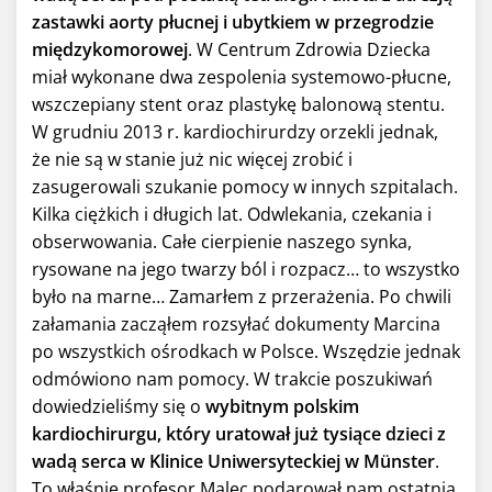
zastawki aorty płucnej i ubytkiem w przegrodzie
międzykomorowej
. W Centrum Zdrowia Dziecka
miał wykonane dwa zespolenia systemowo-płucne,
wszczepiany stent oraz plastykę balonową stentu.
W grudniu 2013 r. kardiochirurdzy orzekli jednak,
że nie są w stanie już nic więcej zrobić i
zasugerowali szukanie pomocy w innych szpitalach.
Kilka ciężkich i długich lat. Odwlekania, czekania i
obserwowania. Całe cierpienie naszego synka,
rysowane na jego twarzy ból i rozpacz… to wszystko
było na marne… Zamarłem z przerażenia. Po chwili
załamania zacząłem rozsyłać dokumenty Marcina
po wszystkich ośrodkach w Polsce. Wszędzie jednak
odmówiono nam pomocy. W trakcie poszukiwań
dowiedzieliśmy się o
wybitnym polskim
kardiochirurgu, który uratował już tysiące dzieci z
wadą serca w Klinice Uniwersyteckiej w Münster
.
To właśnie profesor Malec podarował nam ostatnią