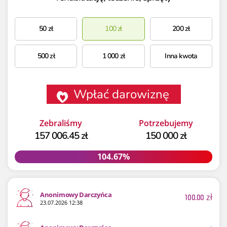
50
zł
100
zł
200
zł
500
zł
1 000
zł
Inna kwota
Wpłać darowiznę
Zebraliśmy
Potrzebujemy
157 006.45 zł
150 000 zł
104.67%
104.67%
Anonimowy Darczyńca
100.00
zł
23.07.2026 12:38