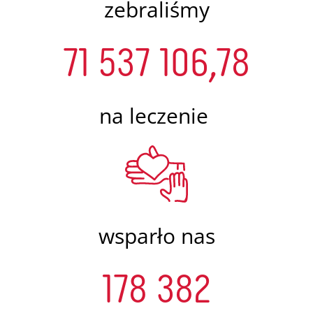
zebraliśmy
71 537 106,78
na leczenie
wsparło nas
178 382