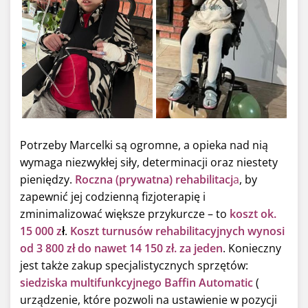
Potrzeby Marcelki są ogromne, a opieka nad nią
wymaga niezwykłej siły, determinacji oraz niestety
pieniędzy.
Roczna (prywatna) rehabilitacj
a
, by
zapewnić jej codzienną fizjoterapię i
zminimalizować większe przykurcze – to
koszt ok.
15 000 z
ł
.
Koszt turnusów rehabilitacyjnych wynosi
od 3 800 zł do nawet 14 150 zł. za jeden
. Konieczny
jest także zakup specjalistycznych sprzętów:
siedziska multifunkcyjnego Baffin Automatic
(
urządzenie, które pozwoli na ustawienie w pozycji