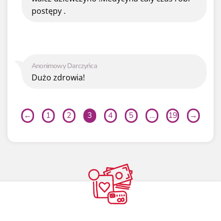
postępy .
Anonimowy Darczyńca
Dużo zdrowia!
←
1
2
3
4
5
…
19
→