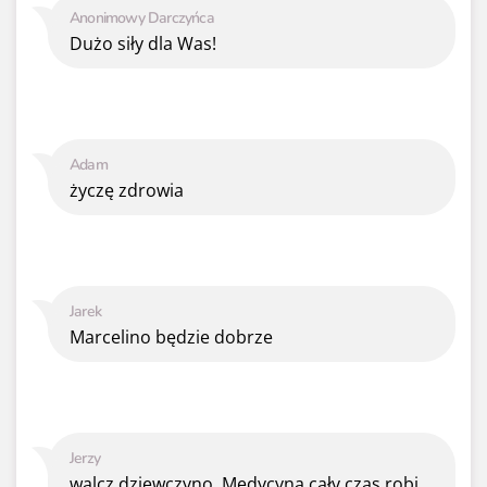
Anonimowy Darczyńca
Dużo siły dla Was!
Adam
życzę zdrowia
Jarek
Marcelino będzie dobrze
Jerzy
walcz dziewczyno .Medycyna cały czas robi