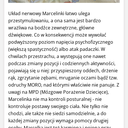
Układ nerwowy Marcelinki łatwo ulega
przestymulowaniu, a ona sama jest bardzo
wrażliwa na bodźce zewnętrzne, główne
dźwiękowe. Co w konsekwencji może wywołać
podwyższony poziom napięcia psychofizycznego
(większą spastyczność) albo atak padaczki. W
chwilach przestrachu, a występują one nawet
podczas zmiany pozycji i codziennych aktywności,
pojawiają się u niej: przyspieszony oddech, drżenie
rąk, zgrzytanie zębami, mruganie oczami bądź tzw.
odruchy MORO, nad którymi właściwie nie panuje. Z
uwagi na MPD (Mózgowe Porażenie Dziecięce),
Marcelinka nie ma kontroli posturalnej - nie
kontroluje postawy swojego ciała. Nie tylko nie
chodzi, ale także nie siedzi samodzielnie, a do
każdej zmiany pozycji wymaga pomocy drugiej
osoby. Marcelka jest też karmiona i pojona przy