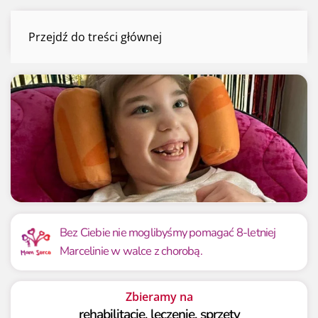
Marcelina Głodowska
Przejdź do treści głównej
Menu
Mamy już
Potrzebujemy
157 006.45 zł
150 000 zł
Bez Ciebie nie moglibyśmy pomagać 8-letniej
Marcelinie w walce z chorobą.
104.67%
104.67%
Zbieramy na
rehabilitację, leczenie, sprzęty