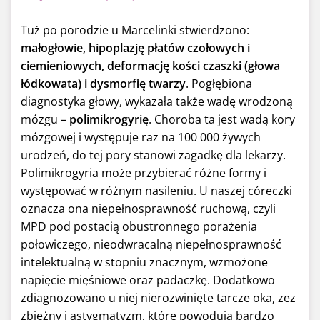
Tuż po porodzie u Marcelinki stwierdzono:
małogłowie, hipoplazję płatów czołowych i
ciemieniowych, deformację kości czaszki (głowa
łódkowata) i dysmorfię twarzy
. Pogłębiona
diagnostyka głowy, wykazała także wadę wrodzoną
mózgu –
polimikrogyrię
. Choroba ta jest wadą kory
mózgowej i występuje raz na 100 000 żywych
urodzeń, do tej pory stanowi zagadkę dla lekarzy.
Polimikrogyria może przybierać różne formy i
występować w różnym nasileniu. U naszej córeczki
oznacza ona niepełnosprawność ruchową, czyli
MPD pod postacią obustronnego porażenia
połowiczego, nieodwracalną niepełnosprawność
intelektualną w stopniu znacznym, wzmożone
napięcie mięśniowe oraz padaczkę. Dodatkowo
zdiagnozowano u niej nierozwinięte tarcze oka, zez
zbieżny i astygmatyzm, które powodują bardzo