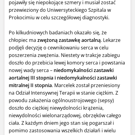
pojawiły się niepokojące szmery i musiał zostać
przewieziony do Uniwersyteckiego Szpitala w
Prokocimiu w celu szczegółowej diagnostyki.
Po kilkudniowych badaniach okazało się, że
chłopiec ma
zwężoną zastawkę aortalną
. Lekarze
podjęli decyzję o cewnikowaniu serca w celu
poszerzenia zwężenia. Niestety w trakcje zabiegu
doszło do przebicia lewej komory serca i powstania
nowej wady serca –
niedomykalności zastawki
aortalnej III stopnia i niedomykalności zastawki
mitralnej II stopnia
. Marcelek został przeniesiony
na Odział Intensywnej Terapii w stanie ciężkim. Z
powodu zakażenia ogólnoustrojowego (sepsy)
doszło do ciężkiej niewydolności krążenia,
niewydolności wielonarządowej, obrzęków całego
ciała. Z każdym dniem jego stan się pogarszał i
pomimo zastosowania wszelkich działań i wielu