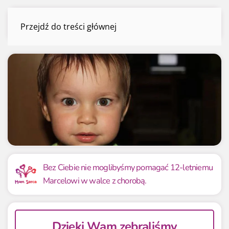
Marcel Brańka
Przejdź do treści głównej
Menu
Mamy już
Potrzebujemy
26 848.00 zł
26 847.72 zł
Bez Ciebie nie moglibyśmy pomagać 12-letniemu
Marcelowi w walce z chorobą.
100.00%
100.00%
Dzięki Wam zebraliśmy