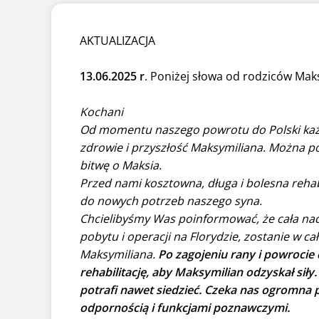
AKTUALIZACJA
13.06.2025 r
. Poniżej słowa od rodziców Mak
Kochani
Od momentu naszego powrotu do Polski każ
zdrowie i przyszłość Maksymiliana. Można p
bitwę o Maksia.
Przed nami kosztowna, długa i bolesna rehab
do nowych potrzeb naszego syna.
Chcielibyśmy Was poinformować, że cała nad
pobytu i operacji na Florydzie, zostanie w c
Maksymiliana.
Po zagojeniu rany i powroci
rehabilitację, aby Maksymilian odzyskał sił
potrafi nawet siedzieć. Czeka nas ogromna 
odpornością i funkcjami poznawczymi.