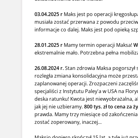
03.04.2025 r
Maks jest po operacji kręgosłupa
musiała zostać przerwana z powodu przeciwci
informacje co dalej. Maks jest pod opieką szpi
28.01.2025 r
Mamy termin operacji Maksa!
W
ekstremalnie mało. Potrzebna pełna mobiliza
26.08.2024 r.
Stan zdrowia Maksa pogorszył s
rozległa zmiana konsolidacyjna może przest
zaplanowanej operacji. Zrozpaczeni zaczęliś
specjaliści z Instytutu Paley'a w USA na Flo
deska ratunku! Kwota jest niewyobrażalna, al
jak jej nie uzbieramy.
800 tys. zł to cena za 
prawda. Mamy trzy miesiące od zakończenia 
zostać zoperowany, inaczej...
Maksio dopiero skończył 15 lat, a tyle już prz