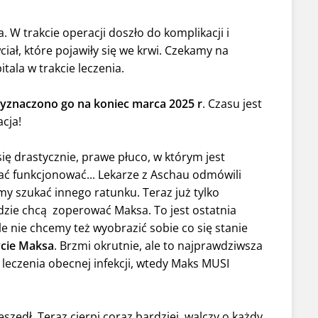
. W trakcie operacji doszło do komplikacji i
ał, które pojawiły się we krwi. Czekamy na
tala w trakcie leczenia.
yznaczono go na koniec marca 2025 r
. Czasu jest
cja!
ię drastycznie, prawe płuco, w którym jest
ać funkcjonować... Lekarze z Aschau odmówili
my szukać innego ratunku. Teraz już tylko
rydzie chcą zoperować Maksa. To jest ostatnia
e nie chcemy też wyobrazić sobie co się stanie
życie Maksa
. Brzmi okrutnie, ale to najprawdziwsza
leczenia obecnej infekcji, wtedy Maks MUSI
eszedł. Teraz cierpi coraz bardziej, walczy o każdy