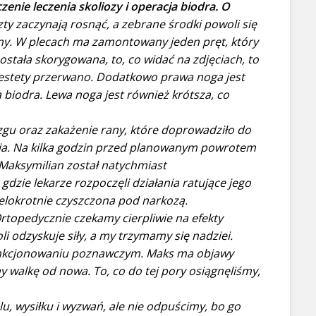
nie leczenia skoliozy i operacja biodra. O
zty zaczynają rosnąć, a zebrane środki powoli się
ny. W plecach ma zamontowany jeden pręt, który
ostała skorygowana, to, co widać na zdjęciach, to
niestety przerwano. Dodatkowo prawa noga jest
 biodra. Lewa noga jest również krótsza, co
gu oraz zakażenie rany, które doprowadziło do
a. Na kilka godzin przed planowanym powrotem
. Maksymilian został natychmiast
dzie lekarze rozpoczęli działania ratujące jego
wielokrotnie czyszczona pod narkozą.
Ortopedycznie czekamy cierpliwie na efekty
i odzyskuje siły, a my trzymamy się nadziei.
 funkcjonowaniu poznawczym. Maks ma objawy
y walkę od nowa. To, co do tej pory osiągnęliśmy,
u, wysiłku i wyzwań, ale nie odpuścimy, bo go