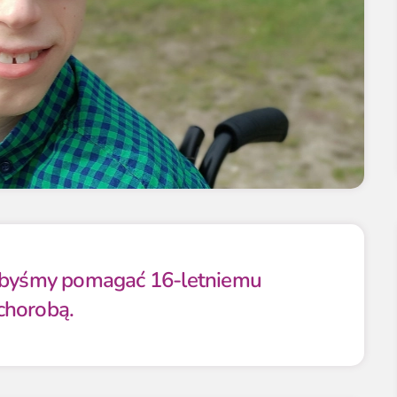
libyśmy pomagać 16-letniemu
chorobą.