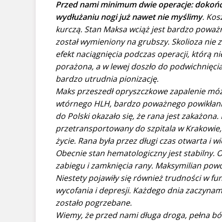
Przed nami minimum dwie operacje: dokończe
wydłużaniu nogi już nawet nie myślimy
. Kos
kurczą. Stan Maksa wciąż jest bardzo poważ
został wymieniony na grubszy. Skolioza nie z
efekt naciągnięcia podczas operacji, którą 
porażona, a w lewej doszło do podwichnięcia
bardzo utrudnia pionizację.
Maks przeszedł opryszczkowe zapalenie móz
wtórnego HLH, bardzo poważnego powikłani
do Polski okazało się, że rana jest zakażona
przetransportowany do szpitala w Krakowie, g
życie. Rana była przez długi czas otwarta i 
Obecnie stan hematologiczny jest stabilny. 
zabiegu i zamknięcia rany. Maksymilian powol
Niestety pojawiły się również trudności w
wycofania i depresji. Każdego dnia zaczynam
zostało pogrzebane.
Wiemy, że przed nami długa droga, pełna ból