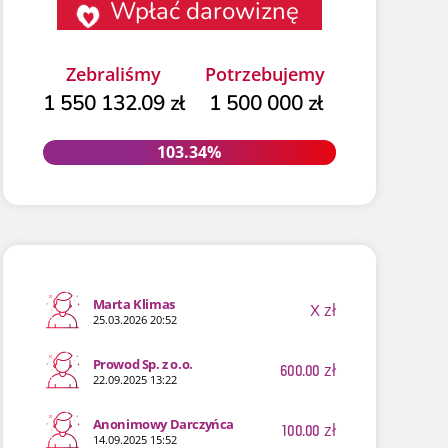
Wpłać darowiznę
Zebraliśmy
Potrzebujemy
1 550 132.09 zł
1 500 000 zł
103.34%
103.34%
Marta Klimas
X
zł
25.03.2026 20:52
Prowod Sp. z o.o.
600.00
zł
22.09.2025 13:22
Anonimowy Darczyńca
100.00
zł
14.09.2025 15:52