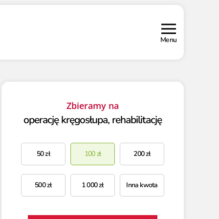
Menu
Zbieramy na
operację kręgosłupa, rehabilitację
50
zł
100
zł
200
zł
500
zł
1 000
zł
Inna kwota