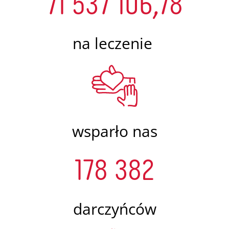
71 537 106,78
na leczenie
wsparło nas
178 382
darczyńców