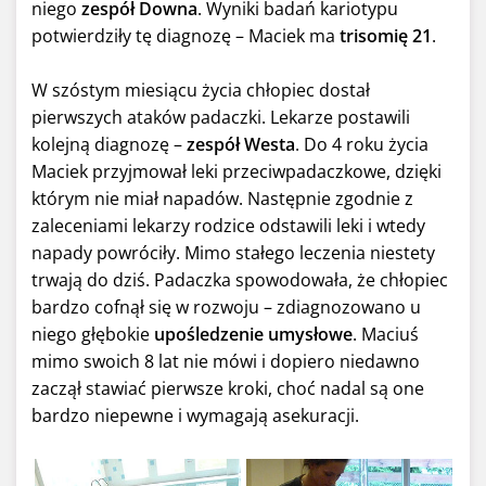
niego
zespół Downa
. Wyniki badań kariotypu
potwierdziły tę diagnozę – Maciek ma
trisomię 21
.
W szóstym miesiącu życia chłopiec dostał
pierwszych ataków padaczki. Lekarze postawili
kolejną diagnozę –
zespół Westa
. Do 4 roku życia
Maciek przyjmował leki przeciwpadaczkowe, dzięki
którym nie miał napadów. Następnie zgodnie z
zaleceniami lekarzy rodzice odstawili leki i wtedy
napady powróciły. Mimo stałego leczenia niestety
trwają do dziś. Padaczka spowodowała, że chłopiec
bardzo cofnął się w rozwoju – zdiagnozowano u
niego głębokie
upośledzenie umysłowe
. Maciuś
mimo swoich 8 lat nie mówi i dopiero niedawno
zaczął stawiać pierwsze kroki, choć nadal są one
bardzo niepewne i wymagają asekuracji.