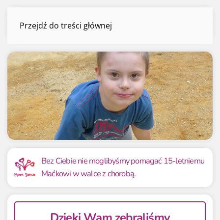
Maciek Dąbrowski
Przejdź do treści głównej
Menu
Mamy już
Potrzebujemy
6 000.00 zł
6 000 zł
Bez Ciebie nie moglibyśmy pomagać 15-letniemu
Maćkowi w walce z chorobą.
100.00%
100.00%
Dzięki Wam zebraliśmy