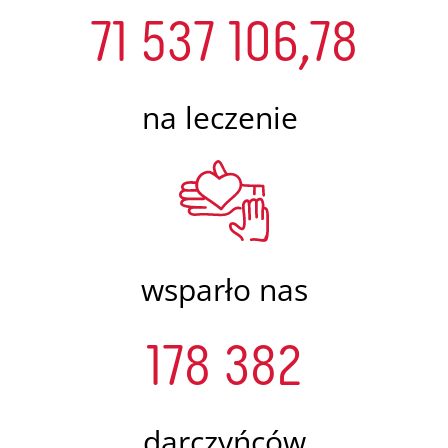
71 537 106,78
na leczenie
wsparło nas
178 382
darczyńców