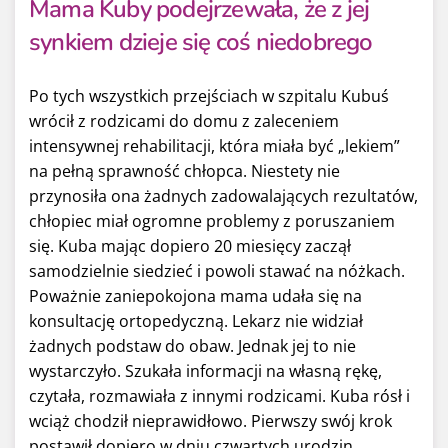
Mama Kuby podejrzewała, że z jej
synkiem dzieje się coś niedobrego
Po tych wszystkich przejściach w szpitalu Kubuś
wrócił z rodzicami do domu z zaleceniem
intensywnej rehabilitacji, która miała być „lekiem”
na pełną sprawność chłopca. Niestety nie
przynosiła ona żadnych zadowalających rezultatów,
chłopiec miał ogromne problemy z poruszaniem
się. Kuba mając dopiero 20 miesięcy zaczął
samodzielnie siedzieć i powoli stawać na nóżkach.
Poważnie zaniepokojona mama udała się na
konsultację ortopedyczną. Lekarz nie widział
żadnych podstaw do obaw. Jednak jej to nie
wystarczyło. Szukała informacji na własną rękę,
czytała, rozmawiała z innymi rodzicami. Kuba rósł i
wciąż chodził nieprawidłowo. Pierwszy swój krok
postawił dopiero w dniu czwartych urodzin.