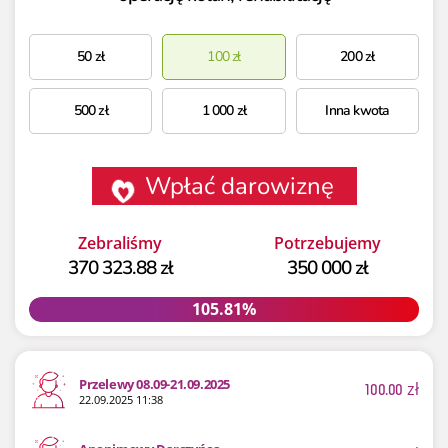
50
zł
100
zł
200
zł
500
zł
1 000
zł
Inna kwota
Wpłać darowiznę
Zebraliśmy
Potrzebujemy
370 323.88 zł
350 000 zł
105.81%
105.81%
Przelewy 08.09-21.09.2025
100.00
zł
22.09.2025 11:38