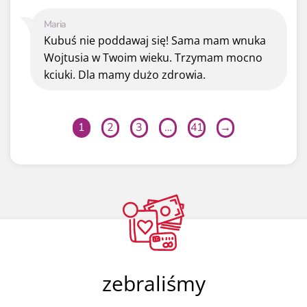
Maria
Kubuś nie poddawaj się! Sama mam wnuka
Wojtusia w Twoim wieku. Trzymam mocno
kciuki. Dla mamy dużo zdrowia.
1
2
3
…
41
→
zebraliśmy