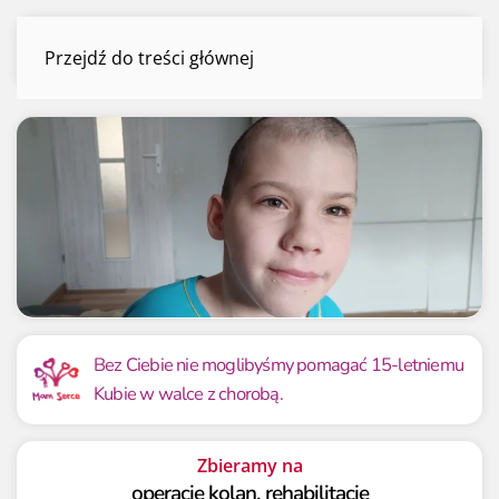
Kuba Foltyn
Przejdź do treści głównej
Menu
Mamy już
Potrzebujemy
370 323.88 zł
350 000 zł
Bez Ciebie nie moglibyśmy pomagać 15-letniemu
Kubie w walce z chorobą.
105.81%
105.81%
Zbieramy na
operację kolan, rehabilitację