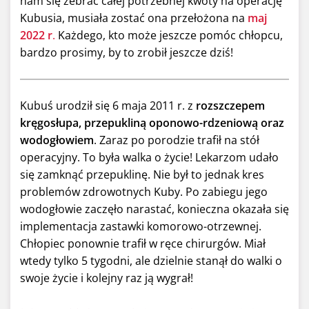
nam się zebrać całej potrzebnej kwoty na operację
Kubusia, musiała zostać ona przełożona na
maj
2022 r
.
Każdego, kto może jeszcze pomóc chłopcu,
bardzo prosimy, by to zrobił jeszcze dziś!
Kubuś urodził się 6 maja 2011 r. z
rozszczepem
kręgosłupa, przepukliną oponowo-rdzeniową oraz
wodogłowiem
. Zaraz po porodzie trafił na stół
operacyjny. To była walka o życie! Lekarzom udało
się zamknąć przepuklinę. Nie był to jednak kres
problemów zdrowotnych Kuby. Po zabiegu jego
wodogłowie zaczęło narastać, konieczna okazała się
implementacja zastawki komorowo-otrzewnej.
Chłopiec ponownie trafił w ręce chirurgów. Miał
wtedy tylko 5 tygodni, ale dzielnie stanął do walki o
swoje życie i kolejny raz ją wygrał!