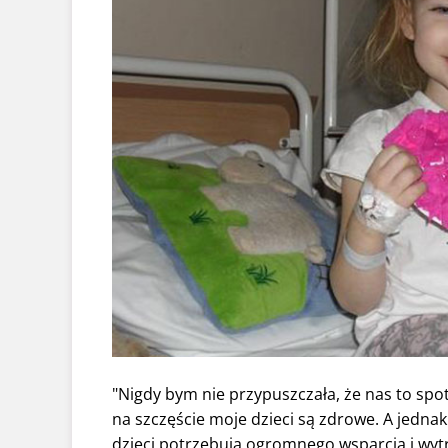
"Nigdy bym nie przypuszczała, że nas to spot
na szczęście moje dzieci są zdrowe. A jedna
dzieci potrzebują ogromnego wsparcia i wyt