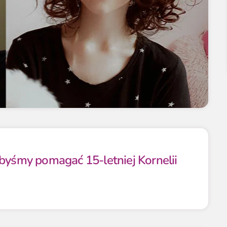
ibyśmy pomagać 15-letniej Kornelii