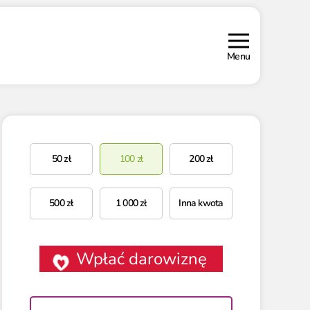
Menu
50
zł
100
zł
200
zł
500
zł
1 000
zł
Inna kwota
Wpłać darowiznę