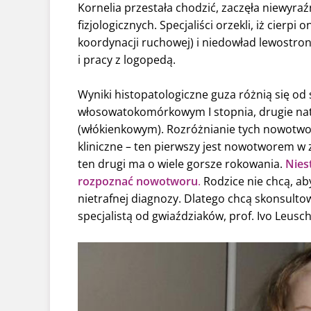
Kornelia przestała chodzić, zaczęła niewyra
fizjologicznych. Specjaliści orzekli, iż cier
koordynacji ruchowej) i niedowład lewostron
i pracy z logopedą.
Wyniki histopatologiczne guza różnią się od
włosowatokomórkowym I stopnia, drugie nato
(włókienkowym). Rozróżnianie tych nowotwo
kliniczne – ten pierwszy jest nowotworem w
ten drugi ma o wiele gorsze rokowania.
Nies
rozpoznać nowotworu
.
Rodzice nie chcą, ab
nietrafnej diagnozy. Dlatego chcą skonsulto
specjalistą od gwiaździaków, prof. Ivo Leusc