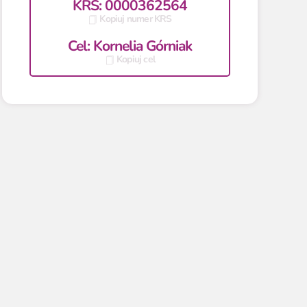
KRS: 0000362564
Kopiuj numer KRS
Cel: Kornelia Górniak
Kopiuj cel