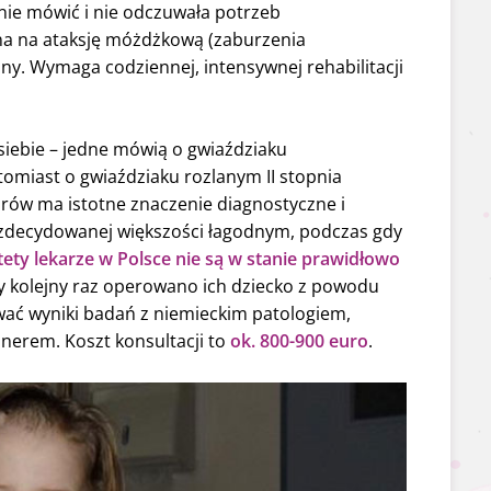
źnie mówić i nie odczuwała potrzeb
pi ona na ataksję móżdżkową (zaburzenia
ny. Wymaga codziennej, intensywnej rehabilitacji
 siebie – jedne mówią o gwiaździaku
miast o gwiaździaku rozlanym II stopnia
rów ma istotne znaczenie diagnostyczne i
 zdecydowanej większości łagodnym, podczas gdy
tety lekarze w Polsce nie są w stanie prawidłowo
y kolejny raz operowano ich dziecko z powodu
wać wyniki badań z niemieckim patologiem,
hnerem. Koszt konsultacji to
ok. 800-900 euro
.