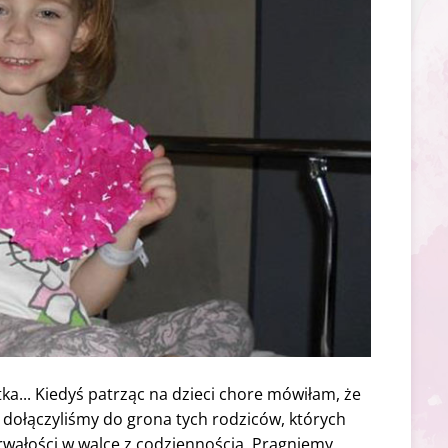
ka... Kiedyś patrząc na dzieci chore mówiłam, że
k dołączyliśmy do grona tych rodziców, których
rwałości w walce z codziennością. Pragniemy