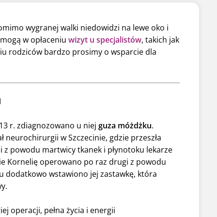
omimo wygranej walki niedowidzi na lewe oko i
pomogą w opłaceniu
wizyt u specjalistów
, takich jak
niu rodziców bardzo prosimy o wsparcie dla
I
2013 r. zdiagnozowano u niej
guza móżdżku
.
 neurochirurgii w Szczecinie, gdzie przeszła
ji z powodu martwicy tkanek i płynotoku lekarze
zie Kornelię operowano po raz drugi z powodu
u dodatkowo wstawiono jej zastawkę, która
y.
j operacji, pełna życia i energii