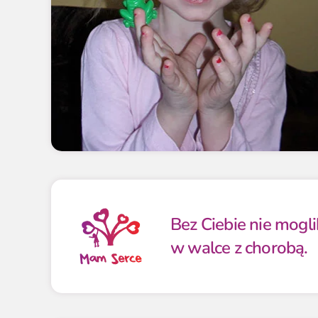
Bez Ciebie nie mogl
w walce z chorobą.