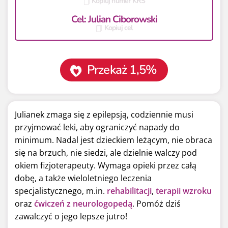
Kopiuj numer KRS
Cel: Julian Ciborowski
Kopiuj cel
Przekaż 1,5%
Julianek zmaga się z epilepsją, codziennie musi
przyjmować leki, aby ograniczyć napady do
minimum. Nadal jest dzieckiem leżącym, nie obraca
się na brzuch, nie siedzi, ale dzielnie walczy pod
okiem fizjoterapeuty. Wymaga opieki przez całą
dobę, a także wieloletniego leczenia
specjalistycznego, m.in.
rehabilitacji
,
terapii wzroku
oraz
ćwiczeń z neurologopedą
. Pomóż dziś
zawalczyć o jego lepsze jutro!