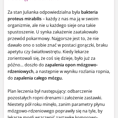
Za stan Julianka odpowiedzialna była
bakteria
proteus mirabilis
– każdy z nas ma ją w swoim
organizmie, ale nie u każdego sieje ona takie
spustoszenie. U synka zakażenie zaatakowało
przewód pokarmowy. Najgorsze jest to, że nie
dawało ono o sobie znać w postaci gorączki, braku
apetytu czy światłowstrętu. Kiedy lekarze
zorientowali się, że coś się dzieje, było już za
późno… doszło do
zapalenia opon mózgowo-
rdzeniowych
, a następnie w wyniku rozlania ropnia,
do
zapalenia całego mózgu.
Plan leczenia był następujący: odbarczenie
pozostałych ropni drenami i założenie zastawki.
Niestety pół roku minęło, zanim parametry płynu
mózgowo-rdzeniowego poprawiły się na tyle, by
lekarze mogli wszczepić zastawkę komorowo-