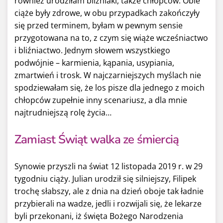
również urodziłam bliźniaki, także chłopców. Obie
ciąże były zdrowe, w obu przypadkach zakończyły
się przed terminem, byłam w pewnym sensie
przygotowana na to, z czym się wiąże wcześniactwo
i bliźniactwo. Jednym słowem wszystkiego
podwójnie – karmienia, kąpania, usypiania,
zmartwień i trosk. W najczarniejszych myślach nie
spodziewałam się, że los pisze dla jednego z moich
chłopców zupełnie inny scenariusz, a dla mnie
najtrudniejszą rolę życia…
Zamiast Świąt walka ze śmiercią
Synowie przyszli na świat 12 listopada 2019 r. w 29
tygodniu ciąży. Julian urodził się silniejszy, Filipek
trochę słabszy, ale z dnia na dzień oboje tak ładnie
przybierali na wadze, jedli i rozwijali się, że lekarze
byli przekonani, iż święta Bożego Narodzenia