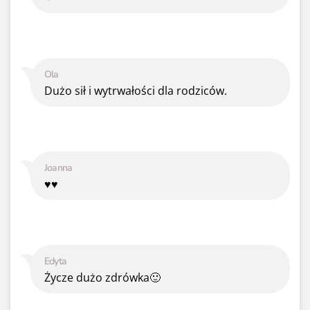
Ola
Dużo sił i wytrwałości dla rodziców.
Joanna
♥️♥️
Edyta
Życze dużo zdrówka🙂