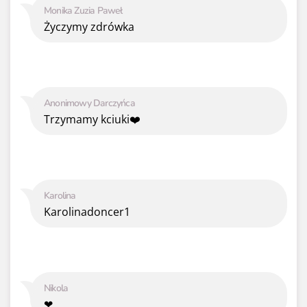
Monika Zuzia Paweł
Życzymy zdrówka
Anonimowy Darczyńca
Trzymamy kciuki❤️
Karolina
Karolinadoncer1
Nikola
❤