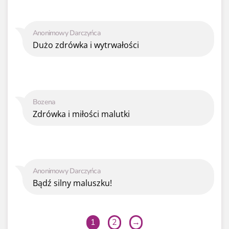
Anonimowy Darczyńca
Dużo zdrówka i wytrwałości
Bozena
Zdrówka i miłości malutki
Anonimowy Darczyńca
Bądź silny maluszku!
1
2
→