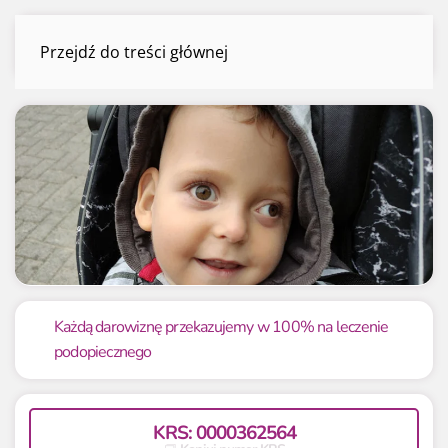
Julian Ciborowski
Przejdź do treści głównej
Menu
Mamy już
Potrzebujemy
32 056.44 zł
35 000 zł
Każdą darowiznę przekazujemy w 100% na leczenie
podopiecznego
91.59%
91.59%
KRS: 0000362564