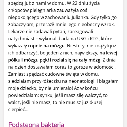
spędzą już z nami w domu. W 22 dniu życia
chłopców pielęgniarka zauważyła coś
niepokojącego w zachowaniu Julianka. Gdy tylko go
zobaczyłam, przeraził mnie jego nieobecny wzrok.
Lekarze nie zadawali pytań, zareagowali
natychmiast – wykonali badania USG i RTG, które
wykazały
ropnie na mózgu
. Niestety, nie zdążyli już
ich odbarczyć, bo jeden z nich, największy,
na lewej
półkuli mózgu pękł i rozlał się na cały mózg
. Z dnia
na dzień dostawałam coraz to gorsze wiadomości.
Zamiast spędzać cudowne święta w domu,
siedziałam przy łóżeczku na neonatologii i błagałam
moje dziecko, by nie umierało! Aż w końcu
powiedziałam: synku, jeśli masz siłę walczyć, to
walcz, jeśli nie masz, to nie musisz już dłużej
cierpieć….
Podstępna bakteria