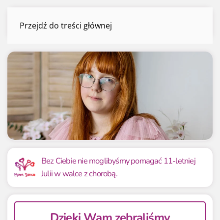
Julia Tomza
Przejdź do treści głównej
Menu
Mamy już
Potrzebujemy
191 718 zł
1 100 000 zł
Bez Ciebie nie moglibyśmy pomagać 11-letniej
Julii w walce z chorobą.
17.43%
17.43%
Dzięki Wam zebraliśmy