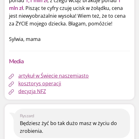
ponad
1,1 mln zł
,
z czego wciąż brakuje ponad
1
mln zł
. Pisząc te cyfry czuję ucisk w żołądku, cena
jest niewyobrażalnie wysoka! Wiem też, że to cena
za ŻYCIE mojego dziecka. Błagam, pomóżcie!
Sylwia, mama
Media
artykuł w Świecie naszemiasto
kosztorys operacji
decyzja NFZ
Ryszard
Będziesz żyć bo tak dużo masz w życiu do
zrobienia.