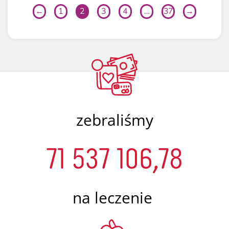
←
1
2
3
4
…
37
→
zebraliśmy
71 537 106,78
na leczenie