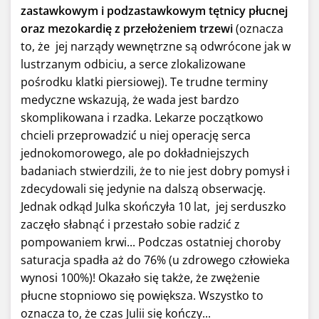
zastawkowym i podzastawkowym tętnicy płucnej
oraz mezokardię z przełożeniem trzewi
(oznacza
to, że jej narządy wewnętrzne są odwrócone jak w
lustrzanym odbiciu, a serce zlokalizowane
pośrodku klatki piersiowej). Te trudne terminy
medyczne wskazują, że wada jest bardzo
skomplikowana i rzadka. Lekarze początkowo
chcieli przeprowadzić u niej operację serca
jednokomorowego, ale po dokładniejszych
badaniach stwierdzili, że to nie jest dobry pomysł i
zdecydowali się jedynie na dalszą obserwację.
Jednak odkąd Julka skończyła 10 lat, jej serduszko
zaczęło słabnąć i przestało sobie radzić z
pompowaniem krwi... Podczas ostatniej choroby
saturacja spadła aż do 76% (u zdrowego człowieka
wynosi 100%)! Okazało się także, że zwężenie
płucne stopniowo się powiększa. Wszystko to
oznacza to, że czas Julii się kończy...