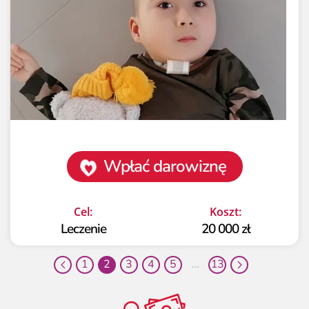
Wpłać darowiznę
Cel:
Koszt:
Leczenie
20 000 zł
1
2
3
4
5
…
13