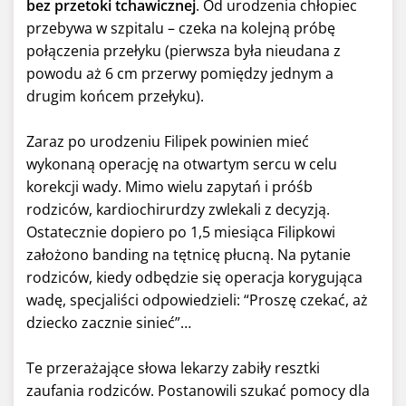
bez przetoki tchawicznej
. Od urodzenia chłopiec
przebywa w szpitalu – czeka na kolejną próbę
połączenia przełyku (pierwsza była nieudana z
powodu aż 6 cm przerwy pomiędzy jednym a
drugim końcem przełyku).
Zaraz po urodzeniu Filipek powinien mieć
wykonaną operację na otwartym sercu w celu
korekcji wady. Mimo wielu zapytań i próśb
rodziców, kardiochirurdzy zwlekali z decyzją.
Ostatecznie dopiero po 1,5 miesiąca Filipkowi
założono banding na tętnicę płucną. Na pytanie
rodziców, kiedy odbędzie się operacja korygująca
wadę, specjaliści odpowiedzieli: “Proszę czekać, aż
dziecko zacznie sinieć”…
Te przerażające słowa lekarzy zabiły resztki
zaufania rodziców. Postanowili szukać pomocy dla