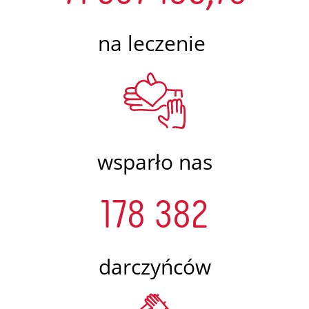
na leczenie
wsparło nas
178 382
darczyńców