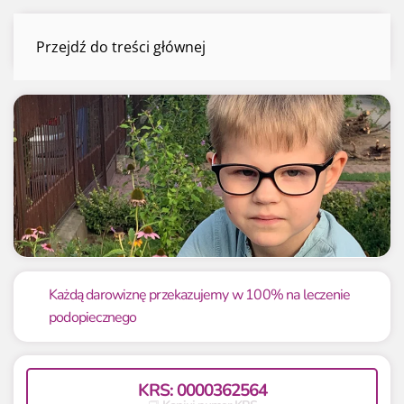
Filip Łabęcki
Przejdź do treści głównej
Menu
Mamy już
Potrzebujemy
100.00 zł
35 000 zł
Każdą darowiznę przekazujemy w 100% na leczenie
podopiecznego
0.29%
0.29%
KRS: 0000362564