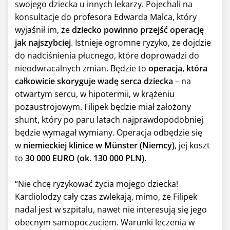
swojego dziecka u innych lekarzy. Pojechali na
konsultacje do profesora Edwarda Malca, który
wyjaśnił im, że
dziecko powinno przejść operację
jak najszybciej
. Istnieje ogromne ryzyko, że dojdzie
do nadciśnienia płucnego, które doprowadzi do
nieodwracalnych zmian. Będzie to
operacja, która
całkowicie skoryguje wadę serca dziecka
– na
otwartym sercu, w hipotermii, w krążeniu
pozaustrojowym. Filipek będzie miał założony
shunt, który po paru latach najprawdopodobniej
będzie wymagał wymiany. Operacja odbędzie się
w
niemieckiej klinice w
Münster (Niemcy)
, jej koszt
to
30 000 EURO (ok. 130 000 PLN).
“Nie chcę ryzykować życia mojego dziecka!
Kardiolodzy cały czas zwlekają, mimo, że Filipek
nadal jest w szpitalu, nawet nie interesują się jego
obecnym samopoczuciem. Warunki leczenia w