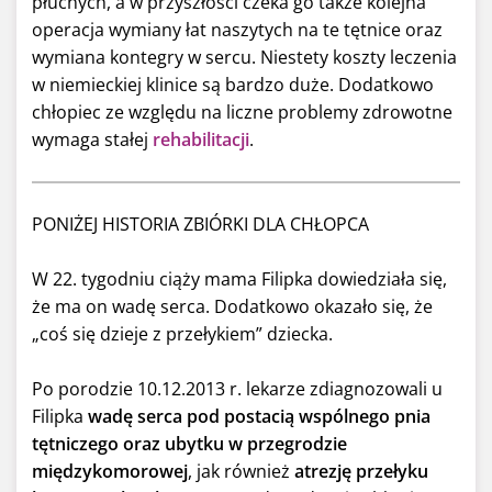
płucnych, a w przyszłości czeka go także kolejna
operacja wymiany łat naszytych na te tętnice oraz
wymiana kontegry w sercu. Niestety koszty leczenia
w niemieckiej klinice są bardzo duże. Dodatkowo
chłopiec ze względu na liczne problemy zdrowotne
wymaga stałej
rehabilitacji
.
PONIŻEJ HISTORIA ZBIÓRKI DLA CHŁOPCA
W 22. tygodniu ciąży mama Filipka dowiedziała się,
że ma on wadę serca. Dodatkowo okazało się, że
„coś się dzieje z przełykiem” dziecka.
Po porodzie 10.12.2013 r. lekarze zdiagnozowali u
Filipka
wadę serca pod postacią wspólnego pnia
tętniczego oraz ubytku w przegrodzie
międzykomorowej
, jak również
atrezję przełyku