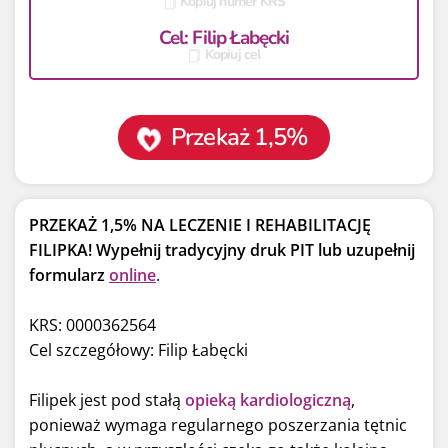
Kopiuj numer KRS
Cel: Filip Łabęcki
Kopiuj cel
Przekaż 1,5%
PRZEKAŻ 1,5% NA LECZENIE I REHABILITACJĘ
FILIPKA!
Wypełnij tradycyjny druk PIT lub uzupełnij
formularz
online
.
KRS: 0000362564
Cel szczegółowy: Filip Łabęcki
Filipek jest pod stałą
opieką kardiologiczną
,
ponieważ wymaga regularnego poszerzania tętnic