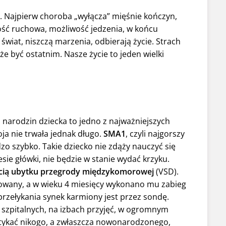
i. Najpierw choroba „wyłącza” mięśnie kończyn,
ność ruchowa, możliwość jedzenia, w końcu
 świat, niszczą marzenia, odbierają życie. Strach
e być ostatnim. Nasze życie to jeden wielki
z narodzin dziecka to jedno z najważniejszych
a nie trwała jednak długo.
SMA1
, czyli najgorszy
zo szybko. Takie dziecko nie zdąży nauczyć się
sie główki, nie będzie w stanie wydać krzyku.
cią ubytku przegrody międzykomorowej
(VSD).
ubowany, a w wieku 4 miesięcy wykonano mu zabieg
przełykania synek karmiony jest przez sondę.
 szpitalnych, na izbach przyjęć, w ogromnym
potykać nikogo, a zwłaszcza nowonarodzonego,