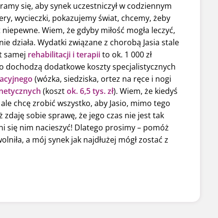
ramy się, aby synek uczestniczył w codziennym
ery, wycieczki, pokazujemy świat, chcemy, żeby
st niepewne. Wiem, że gdyby miłość mogła leczyć,
 nie działa. Wydatki związane z chorobą Jasia stale
zt samej
rehabilitacji i terapii
to ok. 1 000 zł
go dochodzą dodatkowe koszty specjalistycznych
tacyjnego
(wózka, siedziska, ortez na ręce i nogi
netycznych
(koszt
ok. 6,5 tys. zł
). Wiem, że kiedyś
ale chcę zrobić wszystko, aby Jasio, mimo tego
 zdaję sobie sprawę, że jego czas nie jest tak
łni się nim nacieszyć! Dlatego prosimy – pomóż
lniła, a mój synek jak najdłużej mógł zostać z