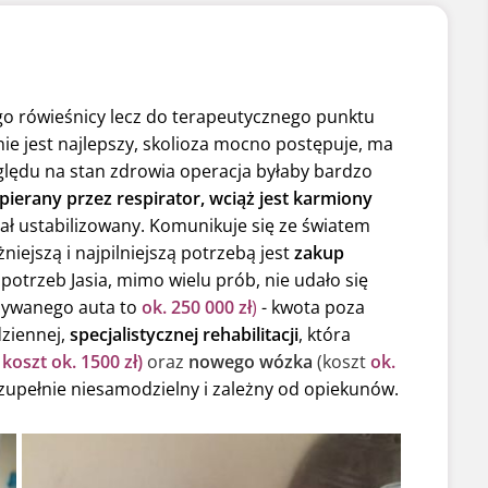
jego rówieśnicy lecz do terapeutycznego punktu
nie jest najlepszy, skolioza mocno postępuje, ma
lędu na stan zdrowia operacja byłaby bardzo
pierany przez respirator, wciąż jest karmiony
stał ustabilizowany. Komunikuje się ze światem
niejszą i najpilniejszą potrzebą jest
zakup
trzeb Jasia, mimo wielu prób, nie udało się
żywanego auta to
ok. 250 000 zł
)
- kwota poza
dziennej,
specjalistycznej rehabilitacji
, która
y
koszt ok. 1500 zł)
oraz
nowego wózka
(koszt
ok.
 zupełnie niesamodzielny i zależny od opiekunów.