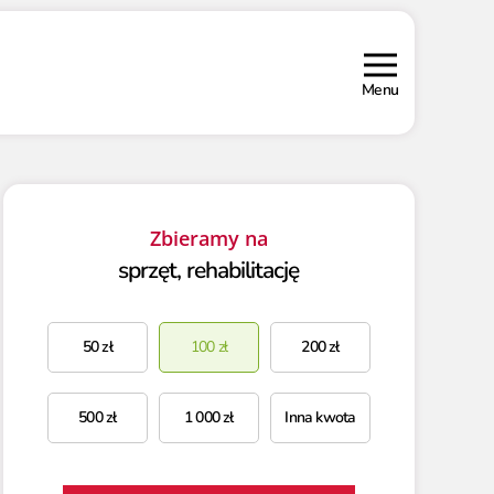
Menu
Zbieramy na
sprzęt, rehabilitację
50
zł
100
zł
200
zł
500
zł
1 000
zł
Inna kwota