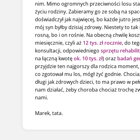
nim. Mimo ogromnych przeciwności losu sta
życiu rodziny. Zabieramy go ze sobą na spac
doświadczył jak najwięcej, bo każde jutro je
mój syn byłby dzisiaj zdrowy. Niestety to tak
rosną, bo i on rośnie. Na obecną chwilę kos
miesięcznie, czyli aż
12 tys. zł rocznie
, do te
konsultacji, odpowiedniego
sprzętu rehabili
na łączną kwotę
ok. 10 tys. zł
) oraz
badań ge
przyjdzie ten najgorszy dla rodzica moment, 
co zgotował mu los, mógł żyć godnie. Chociaż
długi jak zdrowych dzieci, to ma prawo w pe
nam działać, żeby choroba chociaż trochę zwo
nami.
Marek, tata.