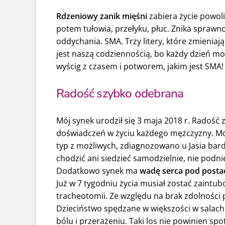
Rdzeniowy zanik mięśni
zabiera życie powol
potem tułowia, przełyku, płuc. Znika spraw
oddychania. SMA. Trzy litery, które zmieniają
jest naszą codziennością, bo każdy dzień moż
wyścig z czasem i potworem, jakim jest SMA!
Radość szybko odebrana
Mój synek urodził się 3 maja 2018 r. Radość 
doświadczeń w życiu każdego mężczyzny. Moj
typ z możliwych, zdiagnozowano u Jasia bard
chodzić ani siedzieć samodzielnie, nie podnie
Dodatkowo synek ma
wadę serca pod posta
Już w 7 tygodniu życia musiał zostać zaint
tracheotomii. Ze względu na brak zdolności 
Dzieciństwo spędzane w większości w salach
bólu i przerażeniu. Taki los nie powinien s