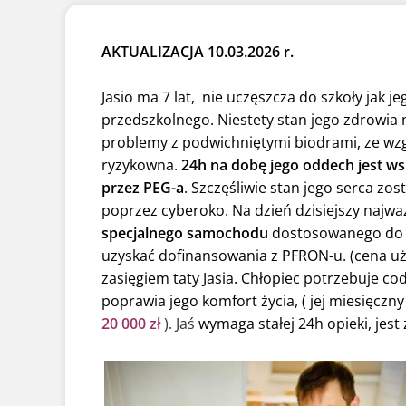
AKTUALIZACJA 10.03.2026 r.
Jasio ma 7 lat, nie uczęszcza do szkoły jak 
przedszkolnego. Niestety stan jego zdrowia 
problemy z podwichniętymi biodrami, ze wzg
ryzykowna.
24h na dobę jego oddech jest ws
przez PEG-a
. Szczęśliwie stan jego serca zo
poprzez cyberoko. Na dzień dzisiejszy najważ
specjalnego samochodu
dostosowanego do po
uzyskać dofinansowania z PFRON-u. (cena u
zasięgiem taty Jasia. Chłopiec potrzebuje co
poprawia jego komfort życia, ( jej miesięczn
20 000 zł
). Jaś
wymaga stałej 24h opieki, jest