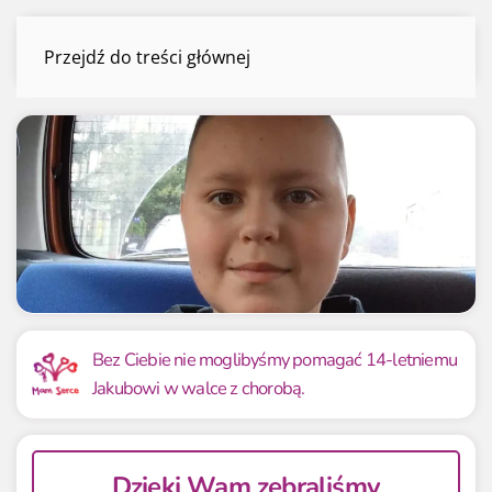
Jakub Cichoń
Przejdź do treści głównej
Menu
Mamy już
Potrzebujemy
77 237.00 zł
300 zł
Bez Ciebie nie moglibyśmy pomagać 14-letniemu
Jakubowi w walce z chorobą.
25745.67%
25745.67%
Dzięki Wam zebraliśmy