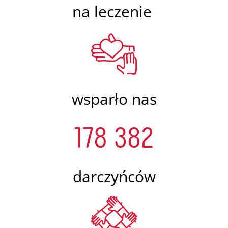
na leczenie
wsparło nas
178 382
darczyńców