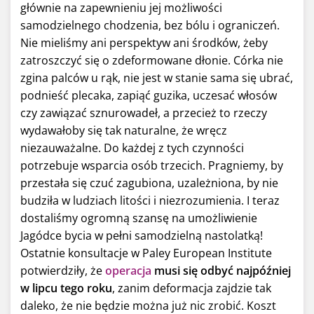
głównie na zapewnieniu jej możliwości
samodzielnego chodzenia, bez bólu i ograniczeń.
Nie mieliśmy ani perspektyw ani środków, żeby
zatroszczyć się o zdeformowane dłonie. Córka nie
zgina palców u rąk, nie jest w stanie sama się ubrać,
podnieść plecaka, zapiąć guzika, uczesać włosów
czy zawiązać sznurowadeł, a przecież to rzeczy
wydawałoby się tak naturalne, że wręcz
niezauważalne. Do każdej z tych czynności
potrzebuje wsparcia osób trzecich. Pragniemy, by
przestała się czuć zagubiona, uzależniona, by nie
budziła w ludziach litości i niezrozumienia. I teraz
dostaliśmy ogromną szansę na umożliwienie
Jagódce bycia w pełni samodzielną nastolatką!
Ostatnie konsultacje w Paley European Institute
potwierdziły, że
operacja
musi się odbyć najpóźniej
w lipcu tego roku
, zanim deformacja zajdzie tak
daleko, że nie będzie można już nic zrobić. Koszt