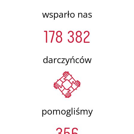
wsparło nas
178 382
darczyńców
pomogliśmy
356