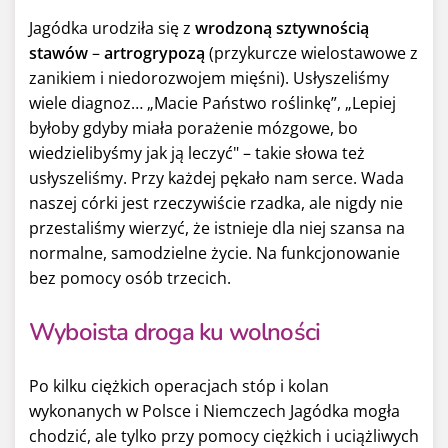
Jagódka urodziła się z
wrodzoną sztywnością
stawów
–
artrogrypozą
(przykurcze wielostawowe z
zanikiem i niedorozwojem mięśni). Usłyszeliśmy
wiele diagnoz… „Macie Państwo roślinkę”, „Lepiej
byłoby gdyby miała porażenie mózgowe, bo
wiedzielibyśmy jak ją leczyć" – takie słowa też
usłyszeliśmy. Przy każdej pękało nam serce. Wada
naszej córki jest rzeczywiście rzadka, ale nigdy nie
przestaliśmy wierzyć, że istnieje dla niej szansa na
normalne, samodzielne życie. Na funkcjonowanie
bez pomocy osób trzecich.
Wyboista droga ku wolności
Po kilku ciężkich operacjach stóp i kolan
wykonanych w Polsce i Niemczech Jagódka mogła
chodzić, ale tylko przy pomocy ciężkich i uciążliwych