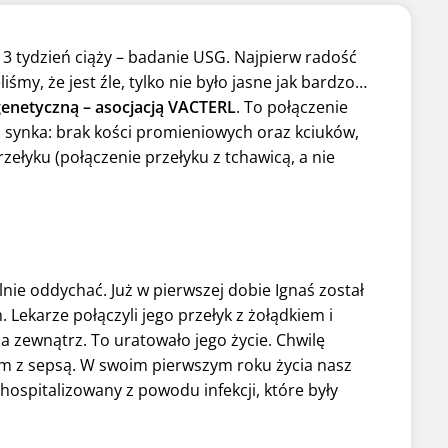
13 tydzień ciąży – badanie USG. Najpierw radość
my, że jest źle, tylko nie było jasne jak bardzo…
genetyczną –
asocjacją VACTERL
. To połączenie
synka: brak kości promieniowych oraz kciuków,
zełyku (połączenie przełyku z tchawicą, a nie
nie oddychać. Już w pierwszej dobie Ignaś został
karze połączyli jego przełyk z żołądkiem i
na zewnątrz. To uratowało jego życie. Chwilę
zem z sepsą. W swoim pierwszym roku życia nasz
 hospitalizowany z powodu infekcji, które były