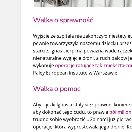
Walka o sprawność
Wyjście ze szpitala nie zakończyło niestety e
pewnie towarzyszyła naszemu dziecku przez c
starcie. Ignaś cierpi na poważną wadę rącze
nienaturalne wygięcie dłoni, a ruch palców je
wykonuje
operacje ratujące tak zniekształco
Paley European Institute w Warszawie.
Walka o pomoc
Aby rączki Ignasia stały się sprawne, koniec
aby dokonać tego cudu, to prawie
pół milion
trudno sobie wyobrazić… Za nami już pierwsz
operację, która wyprostowała jego dłonie. K