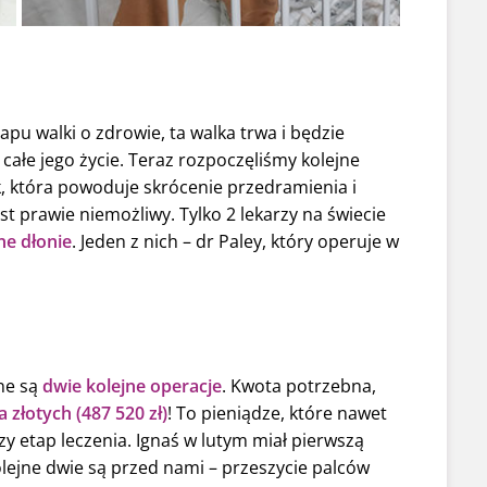
tapu walki o zdrowie, ta walka trwa i będzie
ałe jego życie. Teraz rozpoczęliśmy kolejne
k, która powoduje skrócenie przedramienia i
st prawie niemożliwy. Tylko 2 lekarzy na świecie
ne dłonie
. Jeden z nich – dr Paley, który operuje w
zne są
dwie kolejne operacje
. Kwota potrzebna,
a złotych (487 520 zł)
! To pieniądze, które nawet
y etap leczenia. Ignaś w lutym miał pierwszą
olejne dwie są przed nami – przeszycie palców