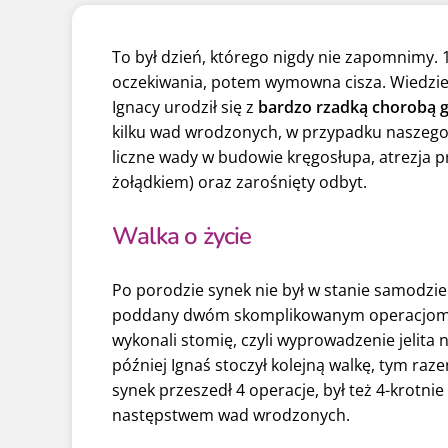
To był dzień, którego nigdy nie zapomnimy. 
oczekiwania, potem wymowna cisza. Wiedzieliś
Ignacy urodził się z
bardzo rzadką chorobą 
kilku wad wrodzonych, w przypadku naszego 
liczne wady w budowie kręgosłupa, atrezja pr
żołądkiem) oraz zarośnięty odbyt.
Walka o życie
Po porodzie synek nie był w stanie samodziel
poddany dwóm skomplikowanym operacjom. Le
wykonali stomię, czyli wyprowadzenie jelita 
później Ignaś stoczył kolejną walkę, tym ra
synek przeszedł 4 operacje, był też 4-krotnie
następstwem wad wrodzonych.