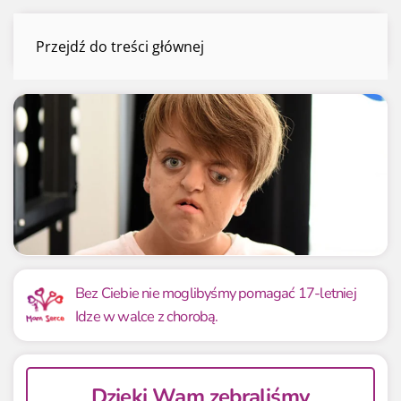
Iga Gawłowska
Przejdź do treści głównej
Menu
Mamy już
Potrzebujemy
46 565.00 zł
46 565 zł
Bez Ciebie nie moglibyśmy pomagać 17-letniej
Idze w walce z chorobą.
100.00%
100.00%
Dzięki Wam zebraliśmy