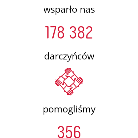
wsparło nas
178 382
darczyńców
pomogliśmy
356