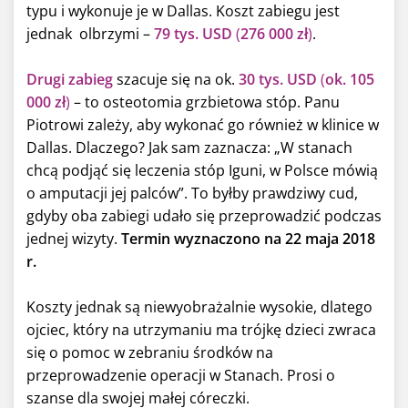
typu i wykonuje je w Dallas. Koszt zabiegu jest
jednak olbrzymi –
79 tys. USD
(
276 000 zł
)
.
Drugi zabieg
szacuje się na ok.
30 tys. USD
(
ok. 105
000 zł
)
– to osteotomia grzbietowa stóp. Panu
Piotrowi zależy, aby wykonać go również w klinice w
Dallas. Dlaczego? Jak sam zaznacza: „W stanach
chcą podjąć się leczenia stóp Iguni, w Polsce mówią
o amputacji jej palców”. To byłby prawdziwy cud,
gdyby oba zabiegi udało się przeprowadzić podczas
jednej wizyty.
Termin wyznaczono na 22 maja 2018
r.
Koszty jednak są niewyobrażalnie wysokie, dlatego
ojciec, który na utrzymaniu ma trójkę dzieci zwraca
się o pomoc w zebraniu środków na
przeprowadzenie operacji w Stanach. Prosi o
szanse dla swojej małej córeczki.