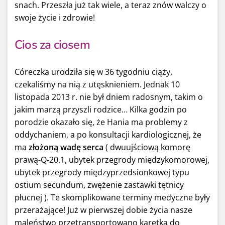
snach. Przeszła już tak wiele, a teraz znów walczy o
swoje życie i zdrowie!
Cios za ciosem
Córeczka urodziła się w 36 tygodniu ciąży,
czekaliśmy na nią z utęsknieniem. Jednak 10
listopada 2013 r. nie był dniem radosnym, takim o
jakim marzą przyszli rodzice… Kilka godzin po
porodzie okazało się, że Hania ma problemy z
oddychaniem, a po konsultacji kardiologicznej, że
ma
złożoną wadę serca
( dwuujściową komorę
prawą-Q-20.1, ubytek przegrody międzykomorowej,
ubytek przegrody międzyprzedsionkowej typu
ostium secundum, zwężenie zastawki tętnicy
płucnej ). Te skomplikowane terminy medyczne były
przerażające! Już w pierwszej dobie życia nasze
maleństwo przetransportowano karetką do