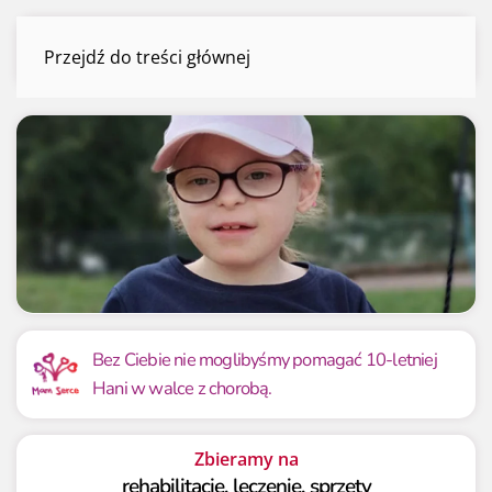
Hania Gawlik
Przejdź do treści głównej
Menu
Mamy już
Potrzebujemy
75 032.77 zł
50 000 zł
Bez Ciebie nie moglibyśmy pomagać 10-letniej
Hani w walce z chorobą.
150.07%
150.07%
Zbieramy na
rehabilitację, leczenie, sprzęty