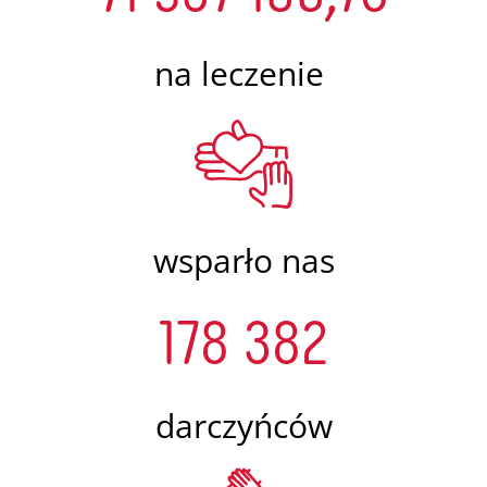
na leczenie
wsparło nas
178 382
darczyńców