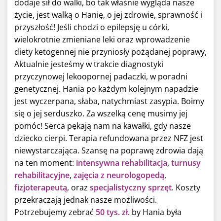
dodaje sił do walki, bo tak właśnie wygląda nasze
życie, jest walką o Hanię, o jej zdrowie, sprawność i
przyszłość! Jeśli chodzi o epilepsję u córki,
wielokrotnie zmieniane leki oraz wprowadzenie
diety ketogennej nie przyniosły pożądanej poprawy,
Aktualnie jesteśmy w trakcie diagnostyki
przyczynowej lekoopornej padaczki, w poradni
genetycznej. Hania po każdym kolejnym napadzie
jest wyczerpana, słaba, natychmiast zasypia. Boimy
się o jej serduszko. Za wszelką cenę musimy jej
pomóc! Serca pękają nam na kawałki, gdy nasze
dziecko cierpi. Terapia refundowana przez NFZ jest
niewystarczająca. Szansę na poprawę zdrowia dają
na ten moment:
intensywna rehabilitacja
,
turnusy
rehabilitacyjne
,
zajęcia z neurologopedą
,
fizjoterapeutą
, oraz
specjalistyczny sprzęt
. Koszty
przekraczają jednak nasze możliwości.
Potrzebujemy zebrać
50 tys. zł
. by Hania była