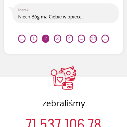
Marek
Niech Bóg ma Ciebie w opiece.
←
1
2
3
4
…
14
→
zebraliśmy
71 537 106,78