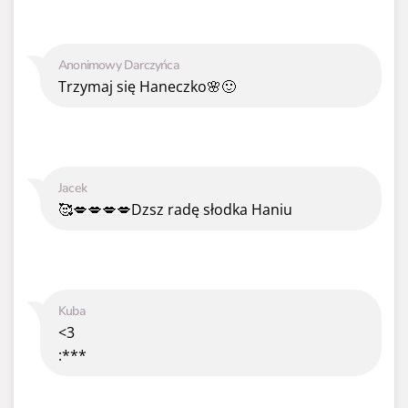
Anonimowy Darczyńca
Trzymaj się Haneczko🌸🙂
Jacek
🥰💋💋💋💋Dzsz radę słodka Haniu
Kuba
<3
:***