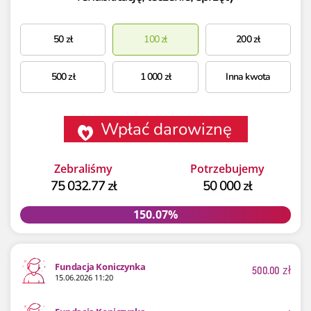
50
zł
100
zł
200
zł
500
zł
1 000
zł
Inna kwota
Wpłać darowiznę
Zebraliśmy
Potrzebujemy
75 032.77 zł
50 000 zł
150.07%
150.07%
Fundacja Koniczynka
500.00
zł
15.06.2026 11:20