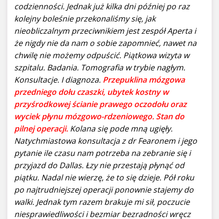
codzienności. Jednak już kilka dni później po raz
kolejny boleśnie przekonaliśmy się, jak
nieobliczalnym przeciwnikiem jest zespół Aperta i
że nigdy nie da nam o sobie zapomnieć, nawet na
chwilę nie możemy odpuścić. Piątkowa wizyta w
szpitalu. Badania. Tomografia w trybie nagłym.
Konsultacje. I diagnoza.
Przepuklina mózgowa
przedniego dołu czaszki, ubytek kostny w
przyśrodkowej ścianie prawego oczodołu oraz
wyciek płynu mózgowo-rdzeniowego. Stan do
pilnej operacji.
Kolana się pode mną ugięły.
Natychmiastowa konsultacja z dr Fearonem i jego
pytanie ile czasu nam potrzeba na zebranie się i
przyjazd do Dallas. Łzy nie przestają płynąć od
piątku. Nadal nie wierzę, że to się dzieje. Pół roku
po najtrudniejszej operacji ponownie stajemy do
walki. Jednak tym razem brakuje mi sił, poczucie
niesprawiedliwości i bezmiar bezradności wręcz