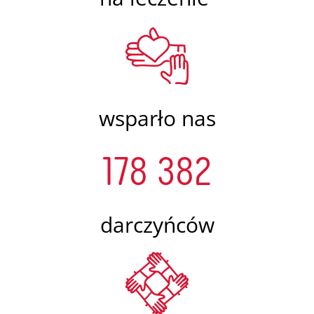
wsparło nas
178 382
darczyńców