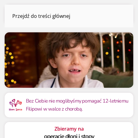
Filip Szajba
Przejdź do treści głównej
Menu
Mamy już
Potrzebujemy
599 380.23 zł
700 000 zł
Bez Ciebie nie moglibyśmy pomagać 12-letniemu
Filipowi w walce z chorobą.
85.63%
85.63%
Zbieramy na
operację dłoni i stopy