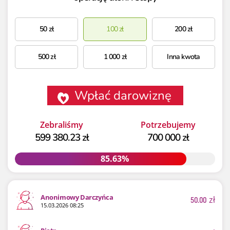
50
zł
100
zł
200
zł
500
zł
1 000
zł
Inna kwota
Wpłać darowiznę
Zebraliśmy
Potrzebujemy
599 380.23 zł
700 000 zł
85.63%
85.63%
Anonimowy Darczyńca
50.00
zł
15.03.2026 08:25