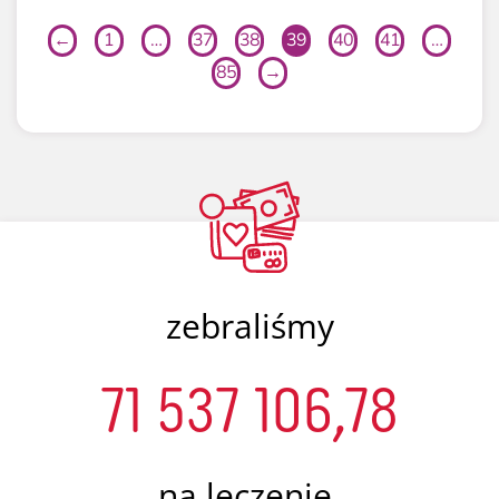
←
1
…
37
38
39
40
41
…
85
→
zebraliśmy
71 537 106,78
na leczenie