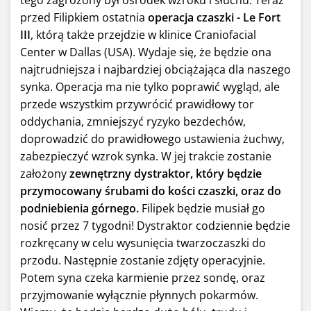
tego zagrożony był ośrodek wzroku i słuchu. Teraz
przed Filipkiem ostatnia
operacja czaszki - Le Fort
III
, którą także przejdzie w klinice Craniofacial
Center w Dallas (USA). Wydaje się, że będzie ona
najtrudniejsza i najbardziej obciążająca dla naszego
synka. Operacja ma nie tylko poprawić wygląd, ale
przede wszystkim przywrócić prawidłowy tor
oddychania, zmniejszyć ryzyko bezdechów,
doprowadzić do prawidłowego ustawienia żuchwy,
zabezpieczyć wzrok synka. W jej trakcie zostanie
założony
zewnętrzny dystraktor, który będzie
przymocowany śrubami do kości czaszki, oraz do
podniebienia górnego.
Filipek będzie musiał go
nosić przez 7 tygodni! Dystraktor codziennie będzie
rozkręcany w celu wysunięcia twarzoczaszki do
przodu. Następnie zostanie zdjęty operacyjnie.
Potem syna czeka karmienie przez sondę, oraz
przyjmowanie wyłącznie płynnych pokarmów.