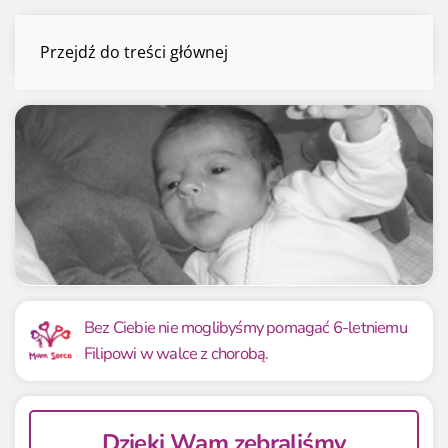
Filip Nowak
Przejdź do treści głównej
Menu
Mamy już
Potrzebujemy
69 276.78 zł
69 276.78 zł
Bez Ciebie nie moglibyśmy pomagać 6-letniemu
Filipowi w walce z chorobą.
100.00%
100.00%
Dzięki Wam zebraliśmy