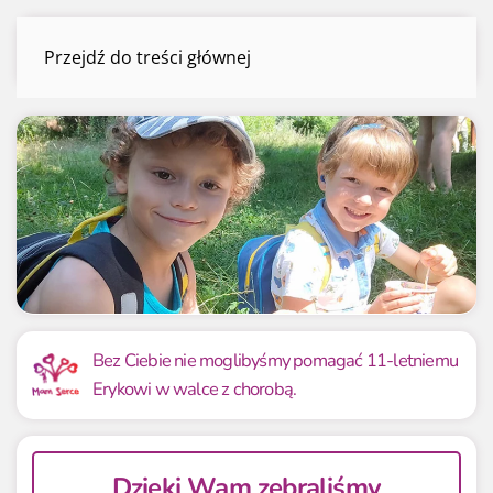
Eryk i Wojtek Broniewicz-Olszanka
Przejdź do treści głównej
Menu
Mamy już
Potrzebujemy
33 737.41 zł
60 000 zł
Bez Ciebie nie moglibyśmy pomagać 11-letniemu
Erykowi w walce z chorobą.
56.23%
56.23%
Dzięki Wam zebraliśmy