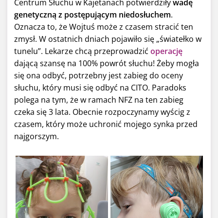
Centrum Słuchu w Kajetanach potwierdziły
wadę
genetyczną z postępującym niedosłuchem
.
Oznacza to, że Wojtuś może z czasem stracić ten
zmysł. W ostatnich dniach pojawiło się „światełko w
tunelu”. Lekarze chcą przeprowadzić
operację
dającą szansę na 100% powrót słuchu! Żeby mogła
się ona odbyć, potrzebny jest zabieg do oceny
słuchu, który musi się odbyć na CITO. Paradoks
polega na tym, że w ramach NFZ na ten zabieg
czeka się 3 lata. Obecnie rozpoczynamy wyścig z
czasem, który może uchronić mojego synka przed
najgorszym.