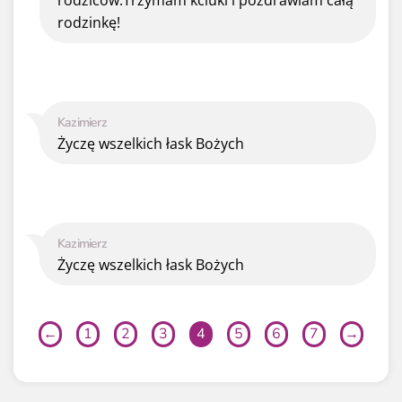
rodziców.Trzymam kciuki i pozdrawiam całą
rodzinkę!
Kazimierz
Życzę wszelkich łask Bożych
Kazimierz
Życzę wszelkich łask Bożych
←
1
2
3
4
5
6
7
→