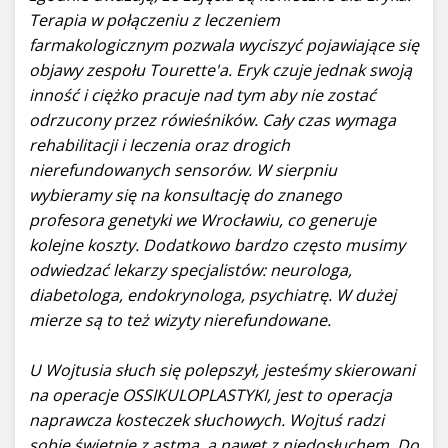
Terapia w połączeniu z leczeniem
farmakologicznym pozwala wyciszyć pojawiające się
objawy zespołu Tourette'a. Eryk czuje jednak swoją
inność i ciężko pracuje nad tym aby nie zostać
odrzucony przez rówieśników. Cały czas wymaga
rehabilitacji i leczenia oraz drogich
nierefundowanych sensorów. W sierpniu
wybieramy się na konsultację do znanego
profesora genetyki we Wrocławiu, co generuje
kolejne koszty. Dodatkowo bardzo często musimy
odwiedzać lekarzy specjalistów: neurologa,
diabetologa, endokrynologa, psychiatrę. W dużej
mierze są to też wizyty nierefundowane.
U Wojtusia słuch się polepszył, jesteśmy skierowani
na operacje OSSIKULOPLASTYKI, jest to operacja
naprawcza kosteczek słuchowych. Wojtuś radzi
sobie świetnie z astmą, a nawet z niedosłuchem. Do