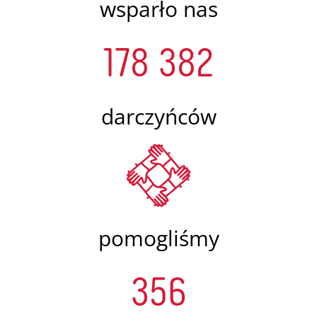
wsparło nas
178 382
darczyńców
pomogliśmy
356