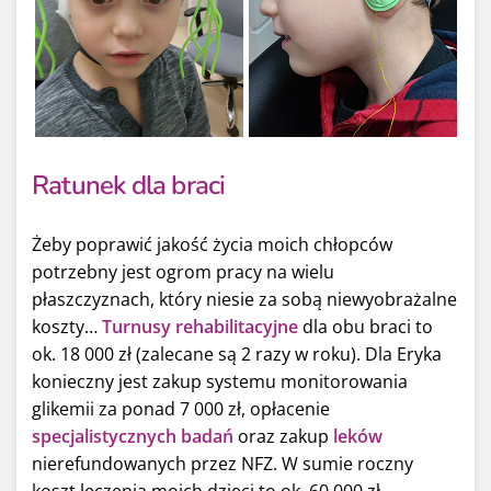
Ratunek dla braci
Żeby poprawić jakość życia moich chłopców
potrzebny jest ogrom pracy na wielu
płaszczyznach, który niesie za sobą niewyobrażalne
koszty…
Turnusy rehabilitacyjne
dla obu braci to
ok. 18 000 zł (zalecane są 2 razy w roku). Dla Eryka
konieczny jest zakup systemu monitorowania
glikemii za ponad 7 000 zł, opłacenie
specjalistycznych badań
oraz zakup
leków
nierefundowanych przez NFZ. W sumie roczny
koszt leczenia moich dzieci to ok. 60 000 zł.