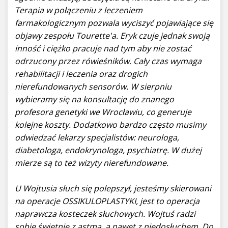
Terapia w połączeniu z leczeniem
farmakologicznym pozwala wyciszyć pojawiające się
objawy zespołu Tourette'a. Eryk czuje jednak swoją
inność i ciężko pracuje nad tym aby nie zostać
odrzucony przez rówieśników. Cały czas wymaga
rehabilitacji i leczenia oraz drogich
nierefundowanych sensorów. W sierpniu
wybieramy się na konsultację do znanego
profesora genetyki we Wrocławiu, co generuje
kolejne koszty. Dodatkowo bardzo często musimy
odwiedzać lekarzy specjalistów: neurologa,
diabetologa, endokrynologa, psychiatrę. W dużej
mierze są to też wizyty nierefundowane.
U Wojtusia słuch się polepszył, jesteśmy skierowani
na operacje OSSIKULOPLASTYKI, jest to operacja
naprawcza kosteczek słuchowych. Wojtuś radzi
sobie świetnie z astmą, a nawet z niedosłuchem. Do