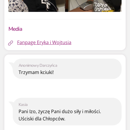
Media
Fanpage Eryka i Wojtusia
Anonimowy Darczyńca
Trzymam kciuki!
Kasia
Pani Izo, życzę Pani dużo siły i miłości.
Uściski dla Chłopców.