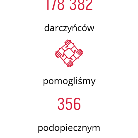
178 382
darczyńców
pomogliśmy
356
podopiecznym