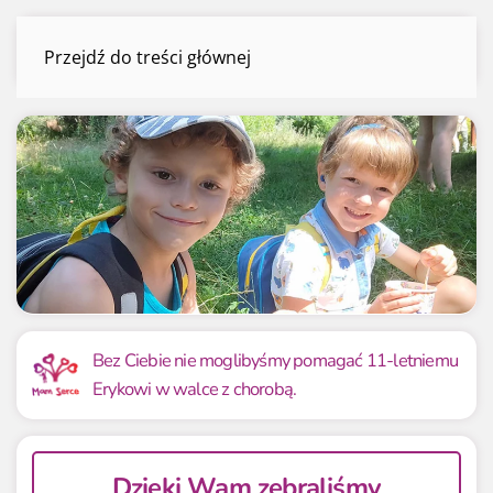
Eryk i Wojtek Broniewicz-Olszanka
Przejdź do treści głównej
Menu
Mamy już
Potrzebujemy
33 737.41 zł
60 000 zł
Bez Ciebie nie moglibyśmy pomagać 11-letniemu
Erykowi w walce z chorobą.
56.23%
56.23%
Dzięki Wam zebraliśmy