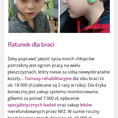
Ratunek dla braci
Żeby poprawić jakość życia moich chłopców
potrzebny jest ogrom pracy na wielu
płaszczyznach, który niesie za sobą niewyobrażalne
koszty…
Turnusy rehabilitacyjne
dla obu braci to
ok. 18 000 zł (zalecane są 2 razy w roku). Dla Eryka
konieczny jest zakup systemu monitorowania
glikemii za ponad 7 000 zł, opłacenie
specjalistycznych badań
oraz zakup
leków
nierefundowanych przez NFZ. W sumie roczny
koszt leczenia moich dzieci to ok. 60 000 zł.