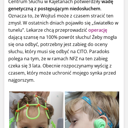
Centrum Słuchu w Kajetanach potwierdziły
wadę
genetyczną z postępującym niedosłuchem
.
Oznacza to, że Wojtuś może z czasem stracić ten
zmysł. W ostatnich dniach pojawiło się „światełko w
tunelu”. Lekarze chcą przeprowadzić
operację
dającą szansę na 100% powrót słuchu! Żeby mogła
się ona odbyć, potrzebny jest zabieg do oceny
słuchu, który musi się odbyć na CITO. Paradoks
polega na tym, że w ramach NFZ na ten zabieg
czeka się 3 lata. Obecnie rozpoczynamy wyścig z
czasem, który może uchronić mojego synka przed
najgorszym.