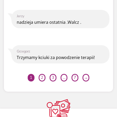
Jerzy
nadzieja umiera ostatnia .Walcz .
Grzegorz
Trzymamy kciuki za powodzenie terapii!
1
2
3
…
7
→