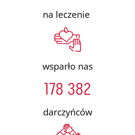
na leczenie
wsparło nas
178 382
darczyńców