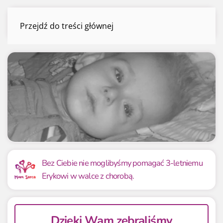
Eryk Węgrzyn
Przejdź do treści głównej
Menu
Mamy już
Potrzebujemy
8 000.00 zł
8 001 zł
Bez Ciebie nie moglibyśmy pomagać 3-letniemu
Erykowi w walce z chorobą.
99.99%
99.99%
Dzięki Wam zebraliśmy