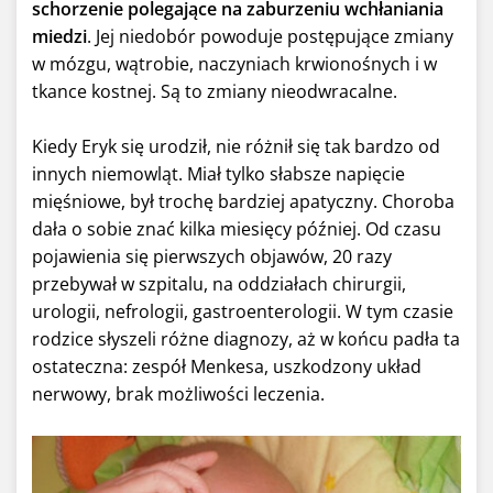
schorzenie polegające na zaburzeniu wchłaniania
miedzi
. Jej niedobór powoduje postępujące zmiany
w mózgu, wątrobie, naczyniach krwionośnych i w
tkance kostnej. Są to zmiany nieodwracalne.
Kiedy Eryk się urodził, nie różnił się tak bardzo od
innych niemowląt. Miał tylko słabsze napięcie
mięśniowe, był trochę bardziej apatyczny. Choroba
dała o sobie znać kilka miesięcy później. Od czasu
pojawienia się pierwszych objawów, 20 razy
przebywał w szpitalu, na oddziałach chirurgii,
urologii, nefrologii, gastroenterologii. W tym czasie
rodzice słyszeli różne diagnozy, aż w końcu padła ta
ostateczna: zespół Menkesa, uszkodzony układ
nerwowy, brak możliwości leczenia.