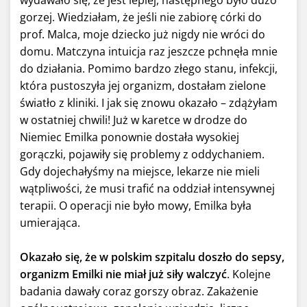
wydawało się, że jest lepiej, następnego było dużo
gorzej. Wiedziałam, że jeśli nie zabiorę córki do
prof. Malca, moje dziecko już nigdy nie wróci do
domu. Matczyna intuicja raz jeszcze pchnęła mnie
do działania. Pomimo bardzo złego stanu, infekcji,
która pustoszyła jej organizm, dostałam zielone
światło z kliniki. I jak się znowu okazało – zdążyłam
w ostatniej chwili! Już w karetce w drodze do
Niemiec Emilka ponownie dostała wysokiej
gorączki, pojawiły się problemy z oddychaniem.
Gdy dojechałyśmy na miejsce, lekarze nie mieli
wątpliwości, że musi trafić na oddział intensywnej
terapii. O operacji nie było mowy, Emilka była
umierająca.
Okazało się, że w polskim szpitalu doszło do sepsy,
organizm Emilki nie miał już siły walczyć
. Kolejne
badania dawały coraz gorszy obraz. Zakażenie