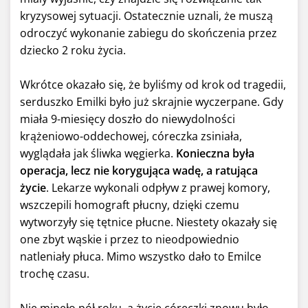
kryzysowej sytuacji. Ostatecznie uznali, że muszą
odroczyć wykonanie zabiegu do skończenia przez
dziecko 2 roku życia.
Wkrótce okazało się, że byliśmy od krok od tragedii,
serduszko Emilki było już skrajnie wyczerpane. Gdy
miała 9-miesięcy doszło do niewydolności
krążeniowo-oddechowej, córeczka zsiniała,
wyglądała jak śliwka węgierka.
Konieczna była
operacja, lecz nie korygująca wadę, a ratująca
życie
. Lekarze wykonali odpływ z prawej komory,
wszczepili homograft płucny, dzięki czemu
wytworzyły się tętnice płucne. Niestety okazały się
one zbyt wąskie i przez to nieodpowiednio
natleniały płuca. Mimo wszystko dało to Emilce
trochę czasu.
Nie minęło pół roku, a życie córeczki znowu było