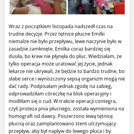
Wraz z początkiem listopada nadszedł czas na
trudne decyzje. Przez tętnice płucne Emilki
niemalże nie było przepływu, lewe naczynie było w
zasadzie zamknięte. Emilka coraz bardziej się
dusiła, bo krew nie płynęła do płuc. Wiedziałam, że
tylko operacja może uratować jej życie, jednak
lekarze nie ukrywali, że będzie to bardzo trudne, bo
słabe serce i wyniszczony sepsą organizm mogą nie
dać rady. Podpisałam jednak zgodę na zabieg,
odprowadziłam córeczkę na blok operacyjny i
modliłam się o cud. W trakcie operacji contegra,
czyli proteza pnia płucnego, została wymieniona na
homograft od dawcy. Poszerzono lewą tętnicę
płucną oraz zaimplantowano stent utrzymujący
przepływ, aby był napływ do lewego płuca i by