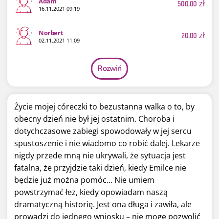
Adam
500.00
zł
16.11.2021 09:19
Norbert
20.00
zł
02.11.2021 11:09
Rozwiń
Życie mojej córeczki to bezustanna walka o to, by
obecny dzień nie był jej ostatnim. Choroba i
dotychczasowe zabiegi spowodowały w jej sercu
spustoszenie i nie wiadomo co robić dalej. Lekarze
nigdy przede mną nie ukrywali, że sytuacja jest
fatalna, że przyjdzie taki dzień, kiedy Emilce nie
będzie już można pomóc… Nie umiem
powstrzymać łez, kiedy opowiadam naszą
dramatyczną historię. Jest ona długa i zawiła, ale
prowadzi do jednego wniosku – nie mogę pozwolić