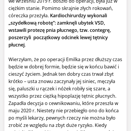
we wrześniu 2019 r. doszło do operacji, była już w
ciężkim stanie. Pomimo skrajnie złych rokowań,
córeczka przeżyła.
Kardiochirurdzy wykonali
„szydełkową robotę”: zamknęli ubytek VSD,
wstawili protezę pnia płucnego, tzw. contegrę,
poszerzyli początkowy odcinek lewej tętnicy
płucnej
.
Wierzyłam, że po operacji Emilka przez dłuższy czas
będzie w dobrej formie, będzie się w końcu bawić i
cieszyć życiem. Jednak ten dobry czas trwał zbyt
krótko – usta znowu zaczynały jej siniec, męczyła
się, paluszki u rączek i nóżek robiły się szare, a
wszystko przez ciężką hipoplazję tętnic płucnych.
Zapadła decyzja o cewnikowaniu, które przeszła w
maju 2020 r. Niestety nie przebiegło ono do końca
po myśli lekarzy, pewnych rzeczy nie można było
zrobić ze względu na zbyt duże ryzyko. Kiedy