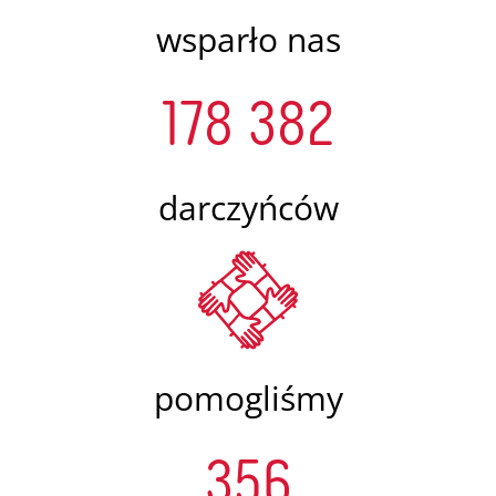
wsparło nas
178 382
darczyńców
pomogliśmy
356