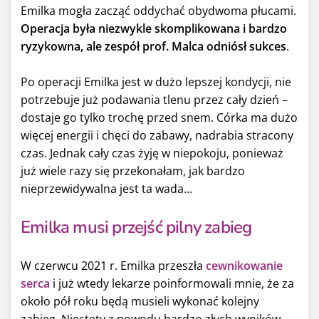
Emilka mogła zacząć oddychać obydwoma płucami.
Operacja była niezwykle skomplikowana i bardzo
ryzykowna, ale zespół prof. Malca odniósł sukces
.
Po operacji Emilka jest w dużo lepszej kondycji, nie
potrzebuje już podawania tlenu przez cały dzień –
dostaje go tylko trochę przed snem. Córka ma dużo
więcej energii i chęci do zabawy, nadrabia stracony
czas. Jednak cały czas żyję w niepokoju, ponieważ
już wiele razy się przekonałam, jak bardzo
nieprzewidywalna jest ta wada…
Emilka musi przejść pilny zabieg
W czerwcu 2021 r. Emilka przeszła
cewnikowanie
serca
i już wtedy lekarze poinformowali mnie, że za
około pół roku będą musieli wykonać kolejny
zabieg. Niestety z powodu bardzo złych wyników