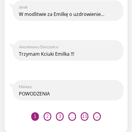
Jarek
W modlitwie za Emilkę o uzdrowienie…
Anonimowy Darczyńca
Trzymam Kciuki Emilka !!!
Mariusz
POWODZENIA
1
2
3
…
11
→