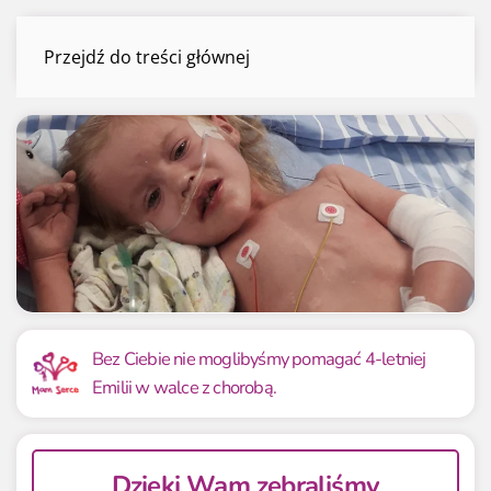
Emilia Rutkowska
Przejdź do treści głównej
Menu
Mamy już
Potrzebujemy
41 749.00 zł
38 000 zł
Bez Ciebie nie moglibyśmy pomagać 4-letniej
Emilii w walce z chorobą.
109.87%
109.87%
Dzięki Wam zebraliśmy