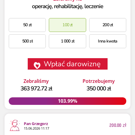
operację, rehabilitację, leczenie
50
zł
100
zł
200
zł
500
zł
1 000
zł
Inna kwota
Wpłać darowiznę
Zebraliśmy
Potrzebujemy
363 972.72 zł
350 000 zł
103.99%
103.99%
Pan Grzegorz
200.00
zł
15.06.2026 11:17