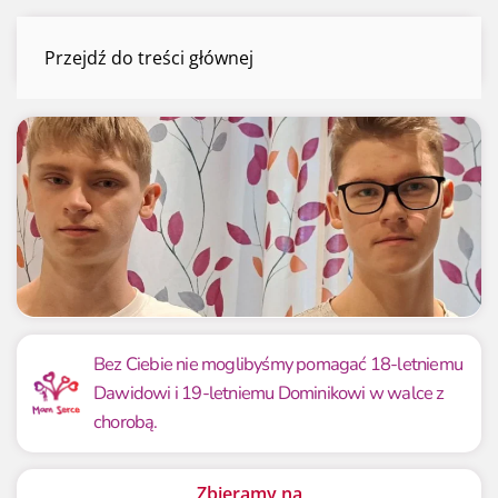
Dawid i Dominik Hasiuk
Przejdź do treści głównej
Menu
Mamy już
Potrzebujemy
363 972.72 zł
350 000 zł
Bez Ciebie nie moglibyśmy pomagać 18-letniemu
Dawidowi i 19-letniemu Dominikowi w walce z
103.99%
103.99%
chorobą.
Zbieramy na