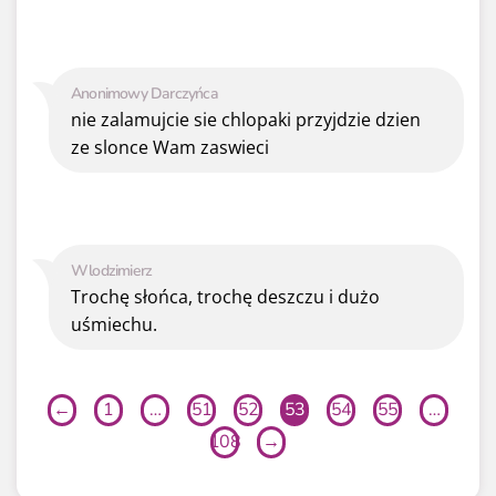
Anonimowy Darczyńca
nie zalamujcie sie chlopaki przyjdzie dzien
ze slonce Wam zaswieci
Wlodzimierz
Trochę słońca, trochę deszczu i dużo
uśmiechu.
←
1
…
51
52
53
54
55
…
108
→