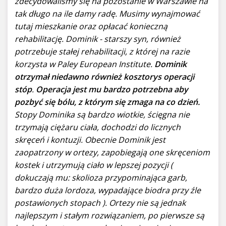
zdecydowaliśmy się na pozostanie w Warszawie na
tak długo na ile damy radę. Musimy wynajmować
tutaj mieszkanie oraz opłacać konieczną
rehabilitację. Dominik - starszy syn, również
potrzebuje stałej rehabilitacji, z której na razie
korzysta w Paley European Institute.
Dominik
otrzymał niedawno również kosztorys operacji
stóp
.
Operacja jest mu bardzo potrzebna aby
pozbyć się bólu, z którym się zmaga na co dzień.
Stopy Dominika są bardzo wiotkie, ścięgna nie
trzymają ciężaru ciała, dochodzi do licznych
skręceń i kontuzji. Obecnie Dominik jest
zaopatrzony w ortezy, zapobiegają one skręceniom
kostek i utrzymują ciało w lepszej pozycji (
dokuczają mu: skolioza przypominająca garb,
bardzo duża lordoza, wypadające biodra przy źle
postawionych stopach ). Ortezy nie są jednak
najlepszym i stałym rozwiązaniem, po pierwsze są