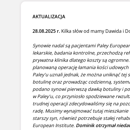
AKTUALIZACJA
28.08.2025 r.
Kilka słów od mamy Dawida i D
Synowie nadal są pacjentami Paley European
lekarskie, badania kontrolne, przechodzą reh
prywatna klinika dlatego koszty są ogromne
planowaną operację łamania kości udowych i
Paley'u uznali jednak, że można uniknąć tej
botulinę oraz prowadząc codzienną, systemat
podano synowi pierwszą dawką botuliny i po
w Paley'u, co przyniosło spodziewane rwzulta
trudnej operacji zdecydowaliśmy się na pozo
radę. Musimy wynajmować tutaj mieszkanie or
starszy syn, również potrzebuje stałej rehabil
European Institute.
Dominik otrzymał niedaw