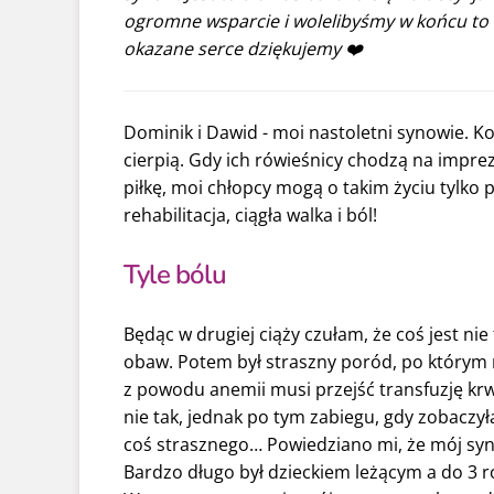
ogromne wsparcie i wolelibyśmy w końcu to my
okazane serce dziękujemy ❤️
Dominik i Dawid - moi nastoletni synowie. Ko
cierpią. Gdy ich rówieśnicy chodzą na imprezy
piłkę, moi chłopcy mogą o takim życiu tylko 
rehabilitacja, ciągła walka i ból!
Tyle bólu
Będąc w drugiej ciąży czułam, że coś jest nie
obaw. Potem był straszny poród, po którym
z powodu anemii musi przejść transfuzję krwi
nie tak, jednak po tym zabiegu, gdy zobaczy
coś strasznego… Powiedziano mi, że mój syn
Bardzo długo był dzieckiem leżącym a do 3 ro