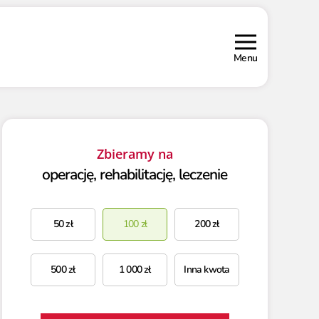
Menu
Zbieramy na
operację, rehabilitację, leczenie
50
zł
100
zł
200
zł
500
zł
1 000
zł
Inna kwota