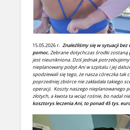
15.05.2026 r.
Znaleźliśmy się w sytuacji be
pomoc.
Zebrane dotychczas środki zostaną p
jest nieunikniona. Dziś jednak potrzebuje
nieplanowany pobyt Ani w szpitalu i jej dalsze
spodziewali się tego, że nasza córeczka tak c
poprzedniej zbiórce nie zakładała takiego sc
operacji. Koszty naszego nieplanowanego pob
złotych, a kwota ta wciąż rośnie, bo nadal ni
kosztorys leczenia Ani, to ponad 45 tys. eur