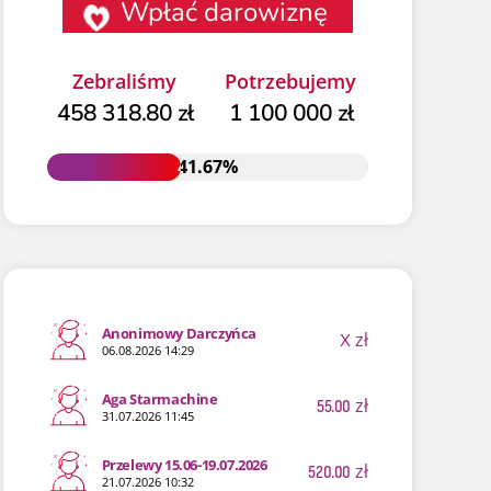
Wpłać darowiznę
Zebraliśmy
Potrzebujemy
458 318.80 zł
1 100 000 zł
41.67%
41.67%
Anonimowy Darczyńca
X
zł
06.08.2026 14:29
Aga Starmachine
55.00
zł
31.07.2026 11:45
Przelewy 15.06-19.07.2026
520.00
zł
21.07.2026 10:32