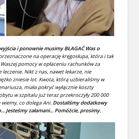
z wyjścia i ponownie musimy BŁAGAĆ Was o
rzeznaczone na operację kręgosłupa, która i tak
my Waszej pomocy w opłaceniu rachunków za
 leczenie. Nikt z nas, nawet lekarze, nie
iężko zniesie lot. Kwota, którą uzbieraliśmy w
enariusza, miała pokryć wyłącznie koszty
ytu w szpitalu już teraz przekroczyły 200 000
e wiemy, co dolega Ani.
Dostaliśmy dodatkowy
o... Jesteśmy załamani... Pomóżcie, prosimy.