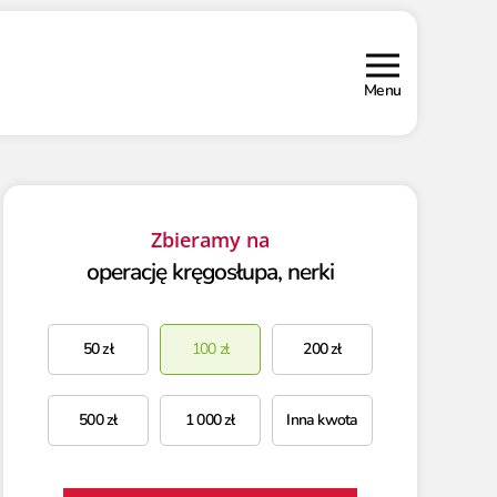
Menu
Zbieramy na
operację kręgosłupa, nerki
50
zł
100
zł
200
zł
500
zł
1 000
zł
Inna kwota