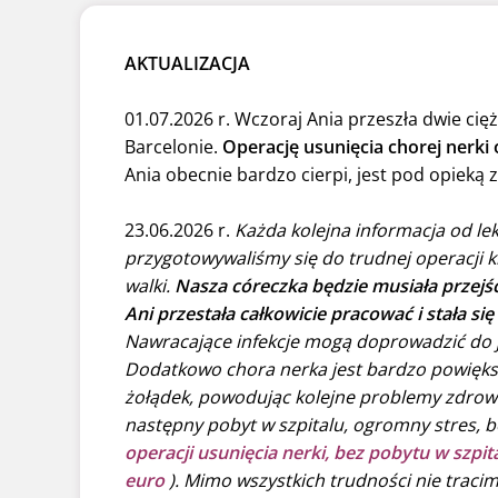
AKTUALIZACJA
01.07.2026 r. Wczoraj Ania przeszła dwie cięż
Barcelonie.
Operację usunięcia chorej nerki
Ania obecnie bardzo cierpi, jest pod opieką 
23.06.2026 r.
Każda kolejna informacja od le
przygotowywaliśmy się do trudnej operacji krę
walki.
Nasza córeczka będzie musiała przejść
Ani przestała całkowicie pracować i stała si
Nawracające infekcje mogą doprowadzić do je
Dodatkowo chora nerka jest bardzo powiększo
żołądek, powodując kolejne problemy zdrowot
następny pobyt w szpitalu, ogromny stres, b
operacji usunięcia nerki, bez pobytu w szp
euro
). Mimo wszystkich trudności nie tracim