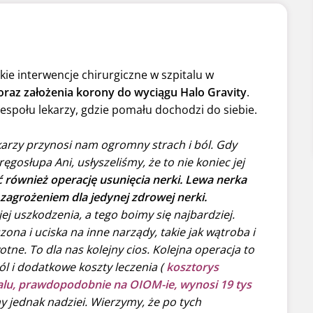
kie interwencje chirurgiczne w szpitalu w
 oraz założenia korony do wyciągu Halo Gravity
.
zespołu lekarzy, gdzie pomału dochodzi do siebie.
karzy przynosi nam ogromny strach i ból. Gdy
gosłupa Ani, usłyszeliśmy, że to nie koniec jej
 również operację usunięcia nerki. Lewa nerka
ę zagrożeniem dla jedynej zdrowej nerki.
j uszkodzenia, a tego boimy się najbardziej.
na i uciska na inne narządy, takie jak wątroba i
ne. To dla nas kolejny cios. Kolejna operacja to
ól i dodatkowe koszty leczenia (
kosztorys
italu, prawdopodobnie na OIOM-ie, wynosi 19 tys
y jednak nadziei. Wierzymy, że po tych