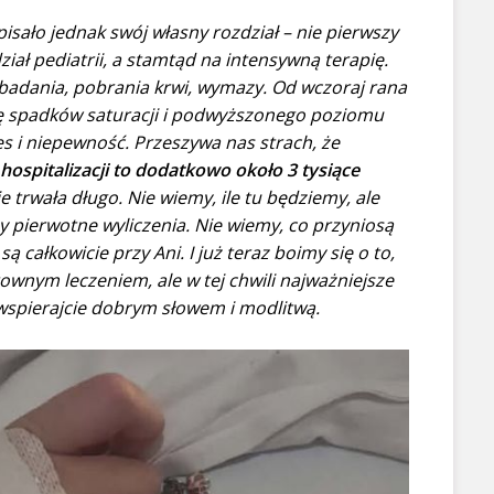
apisało jednak swój własny rozdział – nie pierwszy
ddział pediatrii, a stamtąd na intensywną terapię.
 badania, pobrania krwi, wymazy. Od wczoraj rana
nę spadków saturacji i podwyższonego poziomu
s i niepewność. Przeszywa nas strach, że
hospitalizacji to dodatkowo około 3 tysiące
 trwała długo. Nie wiemy, ile tu będziemy, ale
y pierwotne wyliczenia. Nie wiemy, co przyniosą
ą całkowicie przy Ani. I już teraz boimy się o to,
ownym leczeniem, ale w tej chwili najważniejsze
 wspierajcie dobrym słowem i modlitwą.