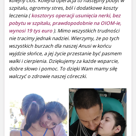
kolejny cios. Kolejna operacja to następny pobyt w
szpitalu, ogromny stres, ból i dodatkowe koszty
leczenia (
kosztorys operacji usunięcia nerki, bez
pobytu w szpitalu, prawdopodobnie na OIOM-ie,
wynosi 19 tys euro
). Mimo wszystkich trudności
nie tracimy jednak nadziei. Wierzymy, że po tych
wszystkich burzach dla naszej Anusi w końcu
wyjdzie słońce, a jej życie przestanie być pasmem
walki i cierpienia. Dziękujemy za każde wsparcie,
dobre słowo i pomoc. To dzięki Wam mamy siłę
walczyć o zdrowie naszej córeczki.