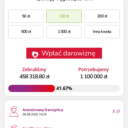
50
zł
100
zł
200
zł
500
zł
1 000
zł
Inna kwota
Wpłać darowiznę
Zebraliśmy
Potrzebujemy
458 318.80 zł
1 100 000 zł
41.67%
41.67%
Anonimowy Darczyńca
X
zł
06.08.2026 14:29