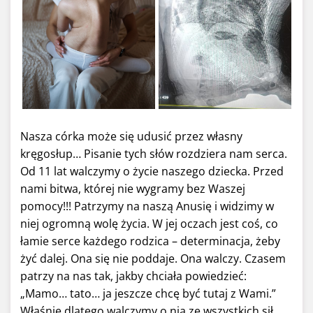
Nasza córka może się udusić przez własny
kręgosłup… Pisanie tych słów rozdziera nam serca.
Od 11 lat walczymy o życie naszego dziecka. Przed
nami bitwa, której nie wygramy bez Waszej
pomocy!!! Patrzymy na naszą Anusię i widzimy w
niej ogromną wolę życia. W jej oczach jest coś, co
łamie serce każdego rodzica – determinacja, żeby
żyć dalej. Ona się nie poddaje. Ona walczy. Czasem
patrzy na nas tak, jakby chciała powiedzieć:
„Mamo… tato… ja jeszcze chcę być tutaj z Wami.”
Właśnie dlatego walczymy o nią ze wszystkich sił.