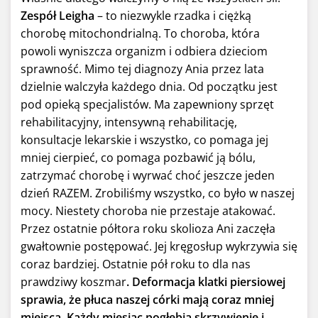
Zespół Leigha
– to niezwykle rzadka i ciężką
chorobę mitochondrialną. To choroba, która
powoli wyniszcza organizm i odbiera dzieciom
sprawność. Mimo tej diagnozy Ania przez lata
dzielnie walczyła każdego dnia. Od początku jest
pod opieką specjalistów. Ma zapewniony sprzęt
rehabilitacyjny, intensywną rehabilitację,
konsultacje lekarskie i wszystko, co pomaga jej
mniej cierpieć, co pomaga pozbawić ją bólu,
zatrzymać chorobę i wyrwać choć jeszcze jeden
dzień RAZEM. Zrobiliśmy wszystko, co było w naszej
mocy. Niestety choroba nie przestaje atakować.
Przez ostatnie półtora roku skolioza Ani zaczęła
gwałtownie postępować. Jej kręgosłup wykrzywia się
coraz bardziej. Ostatnie pół roku to dla nas
prawdziwy koszmar
. Deformacja klatki piersiowej
sprawia, że płuca naszej córki mają coraz mniej
miejsca. Każdy miesiąc pogłębia skrzywienie i