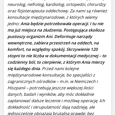
neurolog, nefrolog, kardiolog, ortopedzi, chirurdzy
oraz fizjoterapeuta oddechowy. Za nami są również
konsultacje międzynarodowe, z których wiemy
jedno:
Ania będzie potrzebowała operacji. I tu nie
ma już miejsca na złudzenia. Postępująca skolioza
pustoszy organizm Ani. Deformuje narządy
wewnętrzne, zabiera przestrzeń na oddech, na
komfort, na względny spokój. Skrzywienie 120
stopni to nie liczba w dokumentacji medycznej – to
codzienny ból, to cierpienie, z którym Ania mierzy
się każdego dnia
. Przed nami kolejne
międzynarodowe konsultacje, bo specjaliści z
zagranicznych ośrodków – m.in. w Niemczech i
Hiszpanii – potrzebują jeszcze większej ilości
danych, badań i wyników, aby móc dokładnie
zaplanować dalsze leczenie i możliwą operację. Ich
dokładność i skrupulatność dają nadzieję, ale
jednocześnie obnażają brutalną prawdę: bez