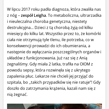
W lipcu 2017 roku padła diagnoza, która zwaliła nas
z nóg –
zespół Leigha
. To metaboliczna, ultrarzadka
i nieuleczalna choroba genetyczna, niestety
destrukcyjna... Dzieci z tą chorobą żyją od kilku
miesięcy do kilku lat. Wszystko przez to, że komórki
ciała nie otrzymują tyle tlenu, ile potrzeba, co w
konsekwencji prowadzi do ich obumierania, a
następnie do wyłączania poszczególnych organów i
układów z funkcjonowania. Już raz się z Anią
żegnaliśmy. Gdy miała 2 latka, trafiła na OIOM z
powodu sepsy, która rozwinęła się z ukrytego
zapalenia płuc. Lekarze nie chcieli jej przyjąć do
szpitala, bo ,,takich przypadków się nie ratuje”! Gdy
doszło do zatrzymania krążenia, kazali nam się z
nią żegnać.