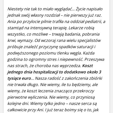
Niestety nie tak to miało wyglądać... Życie napisało
jednak swój własny rozdział – nie pierwszy już raz.
Ania po przylocie pilnie trafiła na oddział pediatrii, a
stamtąd na intensywną terapię. Lekarze robią
wszystko, co możliwe – trwają badania, pobrania
krwi, wymazy. Od wczoraj rana wielu specjalistów
próbuje znaleźć przyczynę spadków saturacji i
podwyższonego poziomu tlenku węgla. Każda
godzina to ogromny stres i niepewność. Przeszywa
nas strach, że choroba nas wyprzedza.
Koszt
jednego dnia hospitalizacji to dodatkowo około 3
tysiące euro
… Nasza radość z zakończenia zbiórki
nie trwała długo. Nie wiemy, ile tu będziemy, ale
wiemy, że koszt leczenia znacząco przekroczy
pierwotne wyliczenia. Nie wiemy, co przyniosą
kolejne dni. Wiemy tylko jedno – nasze serca są
całkowicie przy Ani. I już teraz boimy się o to, jak