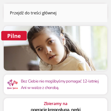
Ania Mrówczyńska
Przejdź do treści głównej
Menu
Pilne
Mamy już
Potrzebujemy
458 318.80 zł
1 100 000 zł
Bez Ciebie nie moglibyśmy pomagać 12-letniej
Ani w walce z chorobą.
41.67%
41.67%
Zbieramy na
operację kręgosłupa, nerki