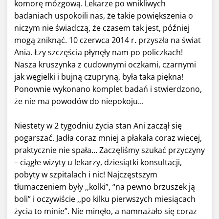
komorę mózgową. Lekarze po wnikliwych
badaniach uspokoili nas, że takie powiększenia o
niczym nie świadczą, że czasem tak jest, później
mogą zniknąć. 10 czerwca 2014 r. przyszła na świat
Ania. Łzy szczęścia płynęły nam po policzkach!
Nasza kruszynka z cudownymi oczkami, czarnymi
jak węgielki i bujną czupryną, była taka piękna!
Ponownie wykonano komplet badań i stwierdzono,
że nie ma powodów do niepokoju...
Niestety w 2 tygodniu życia stan Ani zaczął się
pogarszać. Jadła coraz mniej a płakała coraz więcej,
praktycznie nie spała... Zaczęliśmy szukać przyczyny
– ciągłe wizyty u lekarzy, dziesiątki konsultacji,
pobyty w szpitalach i nic! Najczęstszym
tłumaczeniem były ,,kolki”, “na pewno brzuszek ją
boli” i oczywiście ,,po kilku pierwszych miesiącach
życia to minie”. Nie minęło, a namnażało się coraz