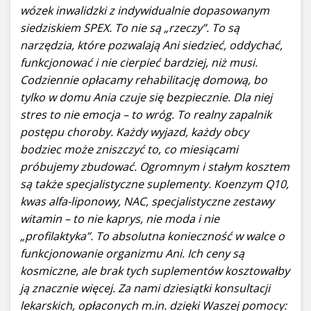
wózek inwalidzki z indywidualnie dopasowanym
siedziskiem SPEX. To nie są „rzeczy”. To są
narzędzia, które pozwalają Ani siedzieć, oddychać,
funkcjonować i nie cierpieć bardziej, niż musi.
Codziennie opłacamy rehabilitację domową, bo
tylko w domu Ania czuje się bezpiecznie. Dla niej
stres to nie emocja – to wróg. To realny zapalnik
postępu choroby. Każdy wyjazd, każdy obcy
bodziec może zniszczyć to, co miesiącami
próbujemy zbudować. Ogromnym i stałym kosztem
są także specjalistyczne suplementy. Koenzym Q10,
kwas alfa-liponowy, NAC, specjalistyczne zestawy
witamin – to nie kaprys, nie moda i nie
„profilaktyka”. To absolutna konieczność w walce o
funkcjonowanie organizmu Ani. Ich ceny są
kosmiczne, ale brak tych suplementów kosztowałby
ją znacznie więcej. Za nami dziesiątki konsultacji
lekarskich, opłaconych m.in. dzięki Waszej pomocy: