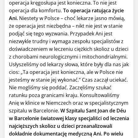
operacja kręgosłupa jest konieczna. To nie jest
operacja dla komfortu.
To operacja ratująca życie
Ani.
Niestety w Polsce – choć lekarze jasno mówią,
że operacja jest niezbędna – nikt nie jest w stanie
podjąć się tego wyzwania. Przypadek Ani jest
niezwykle trudny i wymaga zespołu specjalistów z
doświadczeniem w leczeniu ciężkich skolioz u dzieci
z chorobami neurologicznymi i mitochondrialnymi.
Usłyszeliśmy od lekarzy słowa, które były dla nas jak
cios: „Ta operacja jest konieczna, ale w Polsce nie
jesteśmy w stanie jej wykonać.” Czas zaczął uciekać.
Nie mogliśmy się poddać. Zaczęliśmy szukać
ratunku poza granicami kraju. Konsultowaliśmy
Anię w klinice w Niemczech oraz w specjalistycznym
szpitalu w Barcelonie.
W Szpitalu Sant Joan de Déu
w Barcelonie światowej klasy specjaliści od leczenia
najcięższych skolioz u dzieci przeanalizowali
dokładnie dokumentację medyczną Ani.
Po wielu