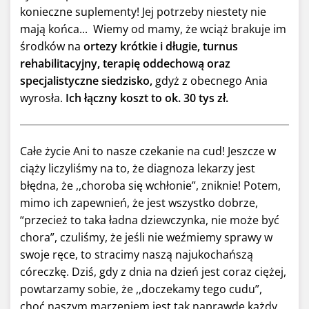
konieczne suplementy! Jej potrzeby niestety nie
mają końca... Wiemy od mamy, że wciąż brakuje im
środków na
ortezy krótkie i długie, turnus
rehabilitacyjny, terapię oddechową oraz
specjalistyczne siedzisko,
gdyż z obecnego Ania
wyrosła.
Ich łączny koszt to ok. 30 tys zł.
Całe życie Ani to nasze czekanie na cud! Jeszcze w
ciąży liczyliśmy na to, że diagnoza lekarzy jest
błędna, że ,,choroba się wchłonie”, zniknie! Potem,
mimo ich zapewnień, że jest wszystko dobrze,
“przecież to taka ładna dziewczynka, nie może być
chora”, czuliśmy, że jeśli nie weźmiemy sprawy w
swoje ręce, to stracimy naszą najukochańszą
córeczkę. Dziś, gdy z dnia na dzień jest coraz ciężej,
powtarzamy sobie, że ,,doczekamy tego cudu”,
choć naszym marzeniem jest tak naprawdę każdy,