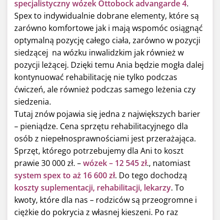
specjalistyczny wózek Ottobock advangarde 4
.
Spex to indywidualnie dobrane elementy, które są
zarówno komfortowe jak i mają wspomóc osiągnąć
optymalną pozycję całego ciała, zarówno w pozycji
siedzącej na wózku inwalidzkim jak również w
pozycji leżącej. Dzięki temu Ania będzie mogła dalej
kontynuować rehabilitację nie tylko podczas
ćwiczeń, ale również podczas samego leżenia czy
siedzenia.
Tutaj znów pojawia się jedna z największych barier
– pieniądze. Cena sprzętu rehabilitacyjnego dla
osób z niepełnosprawnościami jest przerażająca.
Sprzęt, którego potrzebujemy dla Ani to koszt
prawie 30 000 zł. –
wózek – 12 545 zł
., natomiast
system spex to aż 16 600 zł
. Do tego dochodzą
koszty suplementacji, rehabilitacji, lekarzy
. To
kwoty, które dla nas – rodziców są przeogromne i
ciężkie do pokrycia z własnej kieszeni. Po raz